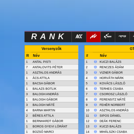
RANK
Versenyzők
GT
R
Név
#
Név
1
ANTAL PISTI
1
KUCZI BALÁZS
7
ANTALOVITS PÉTER
2
RENCZES ÁDÁM
1
ASZTALOS ANDRÁS
3
VIZNER GÁBOR
1
ÁCS ATTILA
4
HORVÁTH MÁRK
1
BACSA GÁBOR
5
KOVÁCS LÁSZLÓ
1
BALAZS BOTLIK
6
TERHES CSABA
3
BALOGH ANDRÁS
7
CSOROSZ LÁSZLÓ
1
BALOGH GÁBOR
8
FERENSITZ MÁTÉ
3
BALOGH MÁTÉ
9
FEHÉR NORBERT
4
BARNA MARTIN
10
ASZTALOS ANDRÁS
2
BÉRES ATTILA
11
SIPOS DÁNIEL
1
BERNHARDT GÁBOR
12
DEÁK FERENC
1
BOROS GYEVI LÓRÁNT
13
KUCZI BALÁZS
1
BOZSÓ MARCI
14
MIHÁLSZKI CSABA