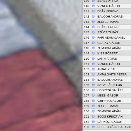
139
BÉRES ATTILA
140
VIZNER GÁBOR
141
DEÁK FERENC
142
BALOGH ANDRÁS
143
ZELFEL TAMÁS
144
DEÁK FERENC
145
SZŰCS TAMÁS
146
FÁRI ÁDÁM DÁNIEL
147
CSATAY GÁBOR
148
ZOMBORI ÁDÁM
149
KISS RÓBERT
150
LÁNYI TAMÁS
151
VIZNER GÁBOR
152
ANTAL PISTI
153
ANTALOVITS PÉTER
154
BALOGH ANDRÁS
155
NAGY LÁSZLÓ46
156
HEGYESI BALÁZS
157
MEZEI GÁBOR
158
CZIFFRA GÁBOR
159
ZELFEL TAMÁS
160
ZOMBORI ÁDÁM
161
SOÓS KRISZTIÁN
162
SÁRKÖZI GÁBOR
163
SEBESTYÉN CSABAPA