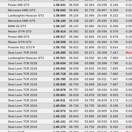
Ferrari 488 GT3
1:38.031
36.529
32.463
29.039
6.193
0.2
Mercedes AMG GT3
1:38.042
36.402
32.733
28.907
6.204
0.01
Lamborghini Huracan GT3
1:38.060
36.118
32.494
29.448
6.222
0.0
Mercedes AMG GT3
1:38.140
36.108
33.097
28.935
6.302
0.0
BMW Z4 GT3
1:38.147
36.137
32.994
29.016
6.309
0.0
Nissan GT-R GT3
1:38.414
36.562
32.818
29.034
6.576
0.2
Ferrari 488 GT3
1:38.517
36.390
32.804
29.323
6.679
0.1
Nissan GT-R GT3
1:38.538
36.312
32.832
29.394
6.700
0.0
Porsche 911 GT3 R
1:38.752
36.922
32.809
29.021
6.914
0.2
Seat Leon TCR 2018
1:39.285
36.505
33.471
29.309
7.447
Rek
Lamborghini Huracan GT3
1:39.521
36.342
33.030
30.149
7.683
0.2
Seat Leon TCR 2018
1:39.634
36.548
33.688
29.398
7.796
0.11
T
Seat Leon TCR 2018
1:39.693
36.558
33.633
29.502
7.855
0.0
Seat Leon TCR 2018
1:39.718
36.489
33.569
29.660
7.880
0.0
Seat Leon TCR 2018
1:39.785
36.628
33.646
29.511
7.947
0.0
Seat Leon TCR 2018
1:39.835
36.750
33.669
29.416
7.997
0.0
Seat Leon TCR 2018
1:39.878
36.757
33.687
29.434
8.040
0.0
Seat Leon TCR 2018
1:39.891
36.629
33.679
29.583
8.053
0.0
Seat Leon TCR 2018
1:40.011
36.578
33.755
29.678
8.173
0.1
Seat Leon TCR 2018
1:40.034
36.728
33.705
29.601
8.196
0.0
Seat Leon TCR 2018
1:40.072
36.667
33.800
29.605
8.234
0.0
Seat Leon TCR 2018
1:40.123
36.844
33.696
29.583
8.285
0.0
Seat Leon TCR 2018
1:40.141
36.763
33.845
29.533
8.303
0.0
Seat Leon TCR 2018
1:40.170
36.765
33.754
29.651
8.332
0.0