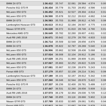
BMW Z4 GT3
1:36.412
35.747
32.081
28.584
4.574
0.0
Porsche 911 GT3 R
1:36.434
35.779
31.703
28.952
4.596
0.0
McLaren 650 GT3
1:36.452
35.621
32.527
28.304
4.614
0.0
McLaren 650 GT3
1:36.500
35.678
32.212
28.610
4.662
0.0
BMW Z4 GT3
1:36.583
35.703
31.968
28.912
4.745
0.0
Lamborghini Huracan GT3
1:36.613
35.912
32.194
28.507
4.775
0.0
Nissan GT-R GT3
1:36.628
36.072
31.810
28.746
4.790
0.0
Mercedes AMG GT3
1:36.649
35.782
32.260
28.607
4.811
0.0
Audi R8 LMS 2016
1:36.671
35.642
32.279
28.750
4.833
0.0
BMW Z4 GT3
1:36.714
35.509
32.549
28.656
4.876
0.0
BMW Z4 GT3
1:36.878
35.822
32.787
28.269
5.040
0.1
McLaren 650 GT3
1:36.906
35.962
32.508
28.436
5.068
0.0
McLaren 650 GT3
1:37.024
36.008
32.104
28.912
5.186
0.11
Audi R8 LMS 2016
1:37.029
36.251
31.869
28.909
5.191
0.0
McLaren 650 GT3
1:37.067
35.993
32.252
28.822
5.229
0.0
McLaren 650 GT3
1:37.081
35.967
32.238
28.876
5.243
0.0
Ferrari 488 GT3
1:37.179
35.857
32.108
29.214
5.341
0.0
Lamborghini Huracan GT3
1:37.180
36.101
32.167
28.912
5.342
0.0
McLaren 650 GT3
1:37.260
36.046
32.544
28.670
5.422
0.0
Porsche 911 GT3 R
1:37.337
36.156
32.400
28.781
5.499
0.0
BMW Z4 GT3
1:37.447
36.531
32.260
28.656
5.609
0.11
Audi R8 LMS 2016
1:37.573
36.179
32.364
29.030
5.735
0.1
BMW Z4 GT3
1:37.740
35.955
33.119
28.666
5.902
0.1
Nissan GT-R GT3
1:37.789
35.833
32.895
29.061
5.951
0.0
Ferrari 488 GT3
1:37.817
36.591
32.687
28.539
5.979
0.0