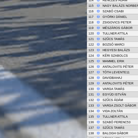
114
RENCZES ÁDÁM
115
NAGY BALÁZS NORBE
116
SZABÓ CSABI
117
GYÖRKI DÁNIEL
118
ZSIGOVICS PETER
119
MÉSZÁROS GÁBOR
120
TULLNER ATTILA
121
SZŰCS TAMÁS
122
BOZSÓ MARCI
123
HEGYESI BALÁZS
124
KÉRI SZABOLCS
125
MAMMEL ERIK
126
ANTALOVITS PÉTER
127
TÓTH LEVENTE11
128
DAVIDBAHAJ
129
ANTALOVITS PÉTER
130
VARGA TAMÁS
131
EGYÜD ISTVÁN
132
SZŰCS ÁDÁM
133
VARGA ZSOLT GÁBOR
134
VIDA ZOLTÁN
135
TULLNER ATTILA
136
SZABÓ FERENC53
137
SZŰCS TAMÁS
138
BALOGH GÁBOR