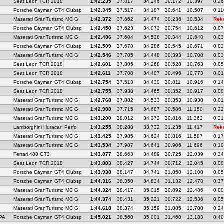
Seat Leon TCR 2018
1:42.235
37.817
34.246
30.172
10.397
0.2
Porsche Cayman GT4 Clubsp
1:42.345
37.517
34.187
30.641
10.507
0.11
Maserati GranTurismo MC G
1:42.372
37.662
34.474
30.236
10.534
Rek
Porsche Cayman GT4 Clubsp
1:42.450
37.623
34.073
30.754
10.612
0.0
Maserati GranTurismo MC G
1:42.486
37.604
34.538
30.344
10.648
0.0
Porsche Cayman GT4 Clubsp
1:42.509
37.678
34.286
30.545
10.671
0.0
Maserati GranTurismo MC G
1:42.546
37.705
34.448
30.393
10.708
0.0
Seat Leon TCR 2018
1:42.601
37.805
34.268
30.528
10.763
0.0
Seat Leon TCR 2018
1:42.611
37.708
34.407
30.496
10.773
0.0
Porsche Cayman GT4 Clubsp
1:42.754
37.513
34.430
30.811
10.916
0.1
Seat Leon TCR 2018
1:42.755
37.938
34.465
30.352
10.917
0.0
Maserati GranTurismo MC G
1:42.768
37.882
34.533
30.353
10.930
0.0
Maserati GranTurismo MC G
1:42.988
37.715
34.687
30.586
11.150
0.2
Maserati GranTurismo MC G
1:43.200
38.012
34.372
30.816
11.362
0.2
Lamborghini Huracan Perfo
1:43.255
38.288
33.732
31.235
11.417
Rek
Maserati GranTurismo MC G
1:43.425
37.985
34.624
30.816
11.587
0.1
Maserati GranTurismo MC G
1:43.534
37.987
34.641
30.906
11.696
0.1
Ferrari 488 GT3
1:43.877
38.663
34.489
30.725
12.039
0.3
Seat Leon TCR 2018
1:43.883
38.427
34.744
30.712
12.045
0.0
Porsche Cayman GT4 Clubsp
1:43.938
38.147
34.741
31.050
12.100
0.0
Porsche Cayman GT4 Clubsp
1:44.316
38.350
34.834
31.132
12.478
0.3
Maserati GranTurismo MC G
1:44.324
38.417
35.015
30.892
12.486
0.0
Maserati GranTurismo MC G
1:44.374
38.431
35.221
30.722
12.536
0.0
Maserati GranTurismo MC G
1:44.618
38.374
35.159
31.085
12.780
0.2
PA
Porsche Cayman GT4 Clubsp
1:45.021
38.560
35.001
31.460
13.183
0.4