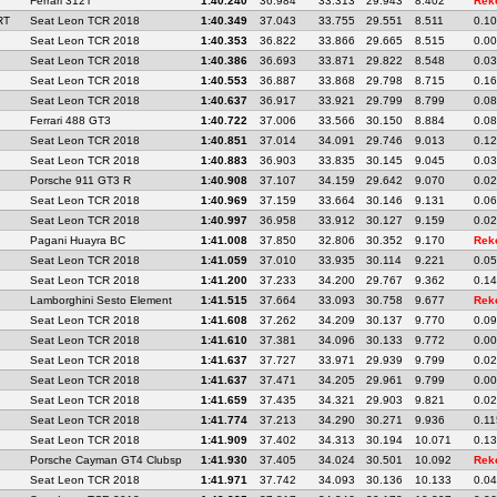
Ferrari 312T
1:40.240
36.984
33.313
29.943
8.402
Rek
RT
Seat Leon TCR 2018
1:40.349
37.043
33.755
29.551
8.511
0.1
Seat Leon TCR 2018
1:40.353
36.822
33.866
29.665
8.515
0.0
Seat Leon TCR 2018
1:40.386
36.693
33.871
29.822
8.548
0.0
Seat Leon TCR 2018
1:40.553
36.887
33.868
29.798
8.715
0.1
Seat Leon TCR 2018
1:40.637
36.917
33.921
29.799
8.799
0.0
Ferrari 488 GT3
1:40.722
37.006
33.566
30.150
8.884
0.0
Seat Leon TCR 2018
1:40.851
37.014
34.091
29.746
9.013
0.1
Seat Leon TCR 2018
1:40.883
36.903
33.835
30.145
9.045
0.0
Porsche 911 GT3 R
1:40.908
37.107
34.159
29.642
9.070
0.0
Seat Leon TCR 2018
1:40.969
37.159
33.664
30.146
9.131
0.0
Seat Leon TCR 2018
1:40.997
36.958
33.912
30.127
9.159
0.0
Pagani Huayra BC
1:41.008
37.850
32.806
30.352
9.170
Rek
Seat Leon TCR 2018
1:41.059
37.010
33.935
30.114
9.221
0.0
Seat Leon TCR 2018
1:41.200
37.233
34.200
29.767
9.362
0.1
Lamborghini Sesto Element
1:41.515
37.664
33.093
30.758
9.677
Rek
Seat Leon TCR 2018
1:41.608
37.262
34.209
30.137
9.770
0.0
Seat Leon TCR 2018
1:41.610
37.381
34.096
30.133
9.772
0.0
Seat Leon TCR 2018
1:41.637
37.727
33.971
29.939
9.799
0.0
Seat Leon TCR 2018
1:41.637
37.471
34.205
29.961
9.799
0.0
Seat Leon TCR 2018
1:41.659
37.435
34.321
29.903
9.821
0.0
Seat Leon TCR 2018
1:41.774
37.213
34.290
30.271
9.936
0.11
Seat Leon TCR 2018
1:41.909
37.402
34.313
30.194
10.071
0.1
Porsche Cayman GT4 Clubsp
1:41.930
37.405
34.024
30.501
10.092
Rek
Seat Leon TCR 2018
1:41.971
37.742
34.093
30.136
10.133
0.0