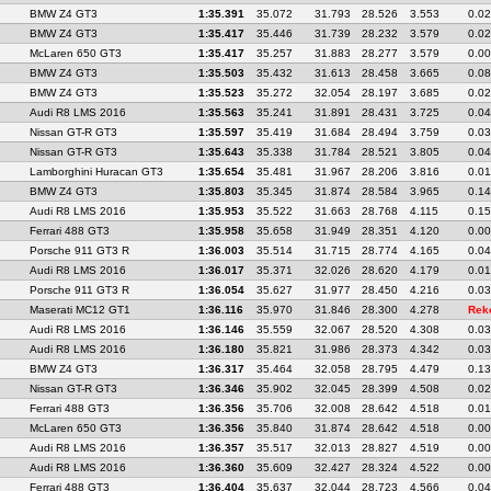
BMW Z4 GT3
1:35.391
35.072
31.793
28.526
3.553
0.0
BMW Z4 GT3
1:35.417
35.446
31.739
28.232
3.579
0.0
McLaren 650 GT3
1:35.417
35.257
31.883
28.277
3.579
0.0
BMW Z4 GT3
1:35.503
35.432
31.613
28.458
3.665
0.0
BMW Z4 GT3
1:35.523
35.272
32.054
28.197
3.685
0.0
Audi R8 LMS 2016
1:35.563
35.241
31.891
28.431
3.725
0.0
Nissan GT-R GT3
1:35.597
35.419
31.684
28.494
3.759
0.0
Nissan GT-R GT3
1:35.643
35.338
31.784
28.521
3.805
0.0
Lamborghini Huracan GT3
1:35.654
35.481
31.967
28.206
3.816
0.01
BMW Z4 GT3
1:35.803
35.345
31.874
28.584
3.965
0.1
Audi R8 LMS 2016
1:35.953
35.522
31.663
28.768
4.115
0.1
Ferrari 488 GT3
1:35.958
35.658
31.949
28.351
4.120
0.0
Porsche 911 GT3 R
1:36.003
35.514
31.715
28.774
4.165
0.0
Audi R8 LMS 2016
1:36.017
35.371
32.026
28.620
4.179
0.0
Porsche 911 GT3 R
1:36.054
35.627
31.977
28.450
4.216
0.0
Maserati MC12 GT1
1:36.116
35.970
31.846
28.300
4.278
Rek
Audi R8 LMS 2016
1:36.146
35.559
32.067
28.520
4.308
0.0
Audi R8 LMS 2016
1:36.180
35.821
31.986
28.373
4.342
0.0
BMW Z4 GT3
1:36.317
35.464
32.058
28.795
4.479
0.1
Nissan GT-R GT3
1:36.346
35.902
32.045
28.399
4.508
0.0
Ferrari 488 GT3
1:36.356
35.706
32.008
28.642
4.518
0.0
McLaren 650 GT3
1:36.356
35.840
31.874
28.642
4.518
0.0
Audi R8 LMS 2016
1:36.357
35.517
32.013
28.827
4.519
0.0
Audi R8 LMS 2016
1:36.360
35.609
32.427
28.324
4.522
0.0
Ferrari 488 GT3
1:36.404
35.637
32.044
28.723
4.566
0.0