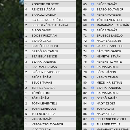
1
POSZMIK GILBERT
65
SZŰCS TAMÁS
4
RENCZES ÁDÁM
66
SZABÓ ZOLTÁN JR
5
SÁRKÖZI GÁBOR
67
FEHÉR NORBERT
1
SCHEIBLINGER PÉTER
68
TÓTH LEVENTE11
2
SEBESTYÉN CSABAPAPA
69
MADARÁSZ KRISZTIÁN
1
SIPOS DÁNIEL
70
SZŰCS TAMÁS
1
SOÓS KRISZTIÁN
71
ZRUBECZ LÁSZLÓ
1
SZABÓ CSABI
72
NAGY LÁSZLÓ46
1
SZABÓ FERENC53
73
PATAKI SZABOLCS
2
SZABÓ ZOLTÁN JR
74
SÁRKÖZI GÁBOR
1
SZAIBELY BENCE
75
NÉMETH ISTVÁN
3
SZARKA ANDRÁS
76
FERENSITZ MÁTÉ
1
SZATMÁRI TAMÁS
77
BARNA MARTIN
2
SZÉCHY SZABOLCS
78
LÓCZI JÁNOS
1
SZŰCS ÁDÁM
79
KASKÓ TAMÁS
7
SZŰCS TAMÁS
80
MEZEI KRISZTIÁN
2
TERHES CSABA
81
SZARKA ANDRÁS
1
TÖMÖL TOMI
82
BARNA MARTIN
1
TÓTH ÁDÁM
83
DEZSŐ TAMÁS
2
TÓTH LEVENTE11
84
NAGY ZSOLT
1
TÓTH SZABOLCS
85
TÓTH ÁDÁM
6
TULLNER ATTILA
86
NAGY ATTILA
1
VARGA TAMÁS
87
FELLENBECK ZSOLT
1
VARGA ZSOLT GÁBOR
88
TULLNER ATTILA
1
VIDA ZOLTÁN
89
MADARÁSZ KRISZTIÁN