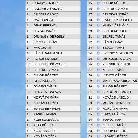
1
CSATAY GÁBOR
15
FÜLÖP RÓBERT
1
CSOROSZ LÁSZLÓ
16
FERENSITZ MÁTÉ
1
CZIFFRA GÁBOR
17
SZARKA ANDRÁS
1
DAVIDBAHAJ
18
PÁKOLICZ RÓBERT
4
DEÁK FERENC
19
NAGY LÁSZLÓ46
1
DEZSŐ TAMÁS
20
FEHÉR NORBERT
1
DR. NAGY GERGELY
21
ZELFEL TAMÁS
1
EGYÜD ISTVÁN
22
LÁNYI TAMÁS
1
FARAGÓ IMI
23
SZŰCS TAMÁS
1
FÁRI ÁDÁM DÁNIEL
24
SZÉCHY SZABOLCS
3
FEHÉR NORBERT
25
MIHÁLSZKI CSABA
3
FELLENBECK ZSOLT
26
PFENNIG KRISTÓF
3
FERENSITZ MÁTÉ
27
ZELFEL TAMÁS
3
FÜLÖP RÓBERT
28
VIZNER GÁBOR
1
GERA ANDRÁS
29
MADARÁSZ KRISZTIÁN
1
GYÖRKI DÁNIEL
30
FÜLÖP RÓBERT
2
HEGYESI BALÁZS
31
SZABÓ ZOLTÁN JR
3
HORVÁTH MÁRK
32
KOVÁCS LÁSZLÓ
1
ISTVÁN KORNÉL
33
MORVAI NORBERT
2
JÓNÁS BERTALAN
34
HORVÁTH MÁRK
1
KASKÓ TAMÁS
35
BACSA GÁBOR
1
KÉRI SZABOLCS
36
TÖMÖL TOMI
1
KISS RÓBERT
37
ZELFEL TAMÁS
1
KOVÁCS GERI
38
FÜLÖP RÓBERT
1
KOVÁCS GÉZA
39
LADÁNYI PÉTER