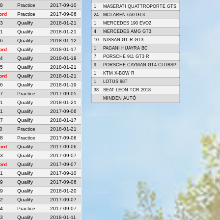
48
Practice
2017-09-10
1
MASERATI QUATTROPORTE GTS
ord
Practice
2017-09-06
24
MCLAREN 650 GT3
23
Qualify
2018-01-21
1
MERCEDES 190 EVO2
21
Qualify
2018-01-21
4
MERCEDES AMG GT3
10
NISSAN GT-R GT3
36
Qualify
2018-01-12
1
PAGANI HUAYRA BC
ord
Qualify
2018-01-17
7
PORSCHE 911 GT3 R
14
Qualify
2018-01-19
9
PORSCHE CAYMAN GT4 CLUBSP
65
Qualify
2018-01-21
1
KTM X-BOW R
ord
Qualify
2018-01-21
1
LOTUS 98T
06
Qualify
2018-01-19
38
SEAT LEON TCR 2018
27
Practice
2017-09-05
MINDEN AUTÓ
31
Qualify
2018-01-21
01
Qualify
2017-09-06
77
Qualify
2018-01-17
0
Practice
2018-01-21
58
Practice
2017-09-06
ord
Qualify
2017-09-06
53
Qualify
2017-09-07
ord
Qualify
2017-09-07
01
Qualify
2017-09-10
09
Qualify
2017-09-06
09
Qualify
2018-01-20
62
Qualify
2017-09-07
14
Practice
2017-09-07
43
Qualify
2018-01-11