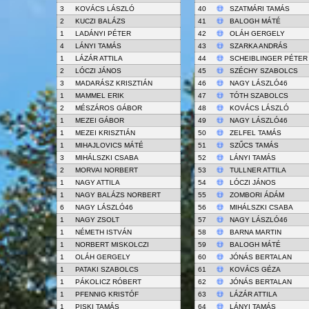
3
KOVÁCS LÁSZLÓ
40
SZATMÁRI TAMÁS
2
KUCZI BALÁZS
41
BALOGH MÁTÉ
1
LADÁNYI PÉTER
42
OLÁH GERGELY
4
LÁNYI TAMÁS
43
SZARKA ANDRÁS
1
LÁZÁR ATTILA
44
SCHEIBLINGER PÉTER
2
LÓCZI JÁNOS
45
SZÉCHY SZABOLCS
3
MADARÁSZ KRISZTIÁN
46
NAGY LÁSZLÓ46
1
MAMMEL ERIK
47
TÓTH SZABOLCS
2
MÉSZÁROS GÁBOR
48
KOVÁCS LÁSZLÓ
1
MEZEI GÁBOR
49
NAGY LÁSZLÓ46
1
MEZEI KRISZTIÁN
50
ZELFEL TAMÁS
1
MIHAJLOVICS MÁTÉ
51
SZŰCS TAMÁS
3
MIHÁLSZKI CSABA
52
LÁNYI TAMÁS
2
MORVAI NORBERT
53
TULLNER ATTILA
1
NAGY ATTILA
54
LÓCZI JÁNOS
1
NAGY BALÁZS NORBERT
55
ZOMBORI ÁDÁM
6
NAGY LÁSZLÓ46
56
MIHÁLSZKI CSABA
1
NAGY ZSOLT
57
NAGY LÁSZLÓ46
1
NÉMETH ISTVÁN
58
BARNA MARTIN
1
NORBERT MISKOLCZI
59
BALOGH MÁTÉ
1
OLÁH GERGELY
60
JÓNÁS BERTALAN
1
PATAKI SZABOLCS
61
KOVÁCS GÉZA
1
PÁKOLICZ RÓBERT
62
JÓNÁS BERTALAN
1
PFENNIG KRISTÓF
63
LÁZÁR ATTILA
1
PISKI TAMÁS
64
LÁNYI TAMÁS