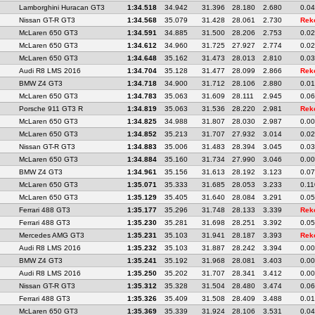
Lamborghini Huracan GT3
1:34.518
34.942
31.396
28.180
2.680
0.0
Nissan GT-R GT3
1:34.568
35.079
31.428
28.061
2.730
Rek
McLaren 650 GT3
1:34.591
34.885
31.500
28.206
2.753
0.0
McLaren 650 GT3
1:34.612
34.960
31.725
27.927
2.774
0.0
McLaren 650 GT3
1:34.648
35.162
31.473
28.013
2.810
0.0
Audi R8 LMS 2016
1:34.704
35.128
31.477
28.099
2.866
Rek
BMW Z4 GT3
1:34.718
34.900
31.712
28.106
2.880
0.0
McLaren 650 GT3
1:34.783
35.063
31.609
28.111
2.945
0.0
Porsche 911 GT3 R
1:34.819
35.063
31.536
28.220
2.981
Rek
McLaren 650 GT3
1:34.825
34.988
31.807
28.030
2.987
0.0
McLaren 650 GT3
1:34.852
35.213
31.707
27.932
3.014
0.0
Nissan GT-R GT3
1:34.883
35.006
31.483
28.394
3.045
0.0
McLaren 650 GT3
1:34.884
35.160
31.734
27.990
3.046
0.0
BMW Z4 GT3
1:34.961
35.156
31.613
28.192
3.123
0.0
McLaren 650 GT3
1:35.071
35.333
31.685
28.053
3.233
0.11
McLaren 650 GT3
1:35.129
35.405
31.640
28.084
3.291
0.0
Ferrari 488 GT3
1:35.177
35.296
31.748
28.133
3.339
Rek
Ferrari 488 GT3
1:35.230
35.281
31.698
28.251
3.392
0.0
Mercedes AMG GT3
1:35.231
35.103
31.941
28.187
3.393
Rek
Audi R8 LMS 2016
1:35.232
35.103
31.887
28.242
3.394
0.0
BMW Z4 GT3
1:35.241
35.192
31.968
28.081
3.403
0.0
Audi R8 LMS 2016
1:35.250
35.202
31.707
28.341
3.412
0.0
Nissan GT-R GT3
1:35.312
35.328
31.504
28.480
3.474
0.0
Ferrari 488 GT3
1:35.326
35.409
31.508
28.409
3.488
0.0
McLaren 650 GT3
1:35.369
35.339
31.924
28.106
3.531
0.0