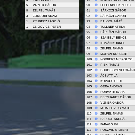
5
VIZNER GÁBOR
90
FELLENBECK ZSOLT
8
ZELFEL TAMÁS
91
SÁRKÖZI GÁBOR
3
ZOMBORI ÁDÁM
92
SÁRKÖZI GÁBOR
1
ZRUBECZ LÁSZLÓ
93
BALOGH MÁTÉ
1
ZSIGOVICS PETER
94
TULLNER ATTILA
95
SÁRKÖZI GÁBOR
96
SZAIBELY BENCE
97
ISTVÁN KORNÉL
98
ZELFEL TAMÁS
99
MORVAI NORBERT
100
NORBERT MISKOLCZI
101
PISKI TAMÁS
102
BOROS GYEVI LÓRÁN
103
ÁCS ATTILA
104
KOVÁCS GERI
105
GERA ANDRÁS
106
HORVÁTH MÁRK
107
BERNHARDT GÁBOR
108
VIZNER GÁBOR
109
MIHAJLOVICS MÁTÉ
110
ZELFEL TAMÁS
111
BALOGH ANDRÁS
112
FARAGÓ IMI
113
POSZMIK GILBERT