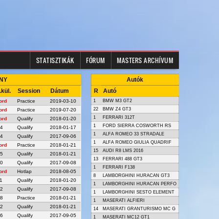
STATISZTIKÁK
FÓRUM
MASTERS ARCHÍVUM
ANY
Autók
.kül.
Session
Dátum
R
Autó
ord
Practice
2019-03-10
1
BMW M3 GT2
22
BMW Z4 GT3
ord
Practice
2019-07-20
1
FERRARI 312T
ord
Qualify
2018-01-20
1
FORD SIERRA COSWORTH RS
64
Qualify
2018-01-17
1
ALFA ROMEO 33 STRADALE
64
Qualify
2017-09-06
1
ALFA ROMEO GIULIA QUADRIF
ord
Practice
2018-01-21
15
AUDI R8 LMS 2016
05
Qualify
2018-01-21
13
FERRARI 488 GT3
20
Qualify
2017-09-08
1
FERRARI F138
ord
Hotlap
2018-08-05
8
LAMBORGHINI HURACAN GT3
1
Qualify
2018-01-20
1
LAMBORGHINI HURACAN PERFO
02
Qualify
2017-09-08
1
LAMBORGHINI SESTO ELEMENT
38
Practice
2018-01-21
1
MASERATI ALFIERI
02
Qualify
2018-01-21
14
MASERATI GRANTURISMO MC G
36
Qualify
2017-09-05
1
MASERATI MC12 GT1