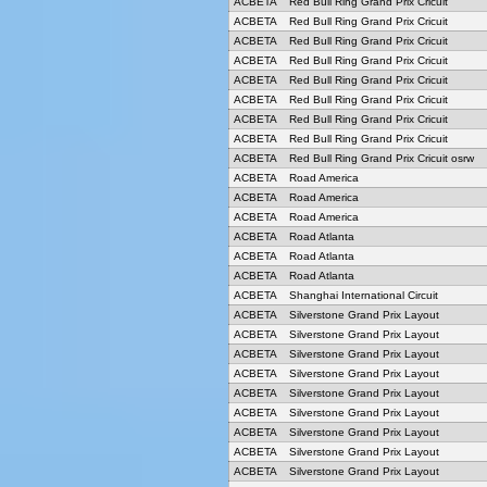
ACBETA
Red Bull Ring Grand Prix Cricuit
ACBETA
Red Bull Ring Grand Prix Cricuit
ACBETA
Red Bull Ring Grand Prix Cricuit
ACBETA
Red Bull Ring Grand Prix Cricuit
ACBETA
Red Bull Ring Grand Prix Cricuit
ACBETA
Red Bull Ring Grand Prix Cricuit
ACBETA
Red Bull Ring Grand Prix Cricuit
ACBETA
Red Bull Ring Grand Prix Cricuit
ACBETA
Red Bull Ring Grand Prix Cricuit osrw
ACBETA
Road America
ACBETA
Road America
ACBETA
Road America
ACBETA
Road Atlanta
ACBETA
Road Atlanta
ACBETA
Road Atlanta
ACBETA
Shanghai International Circuit
ACBETA
Silverstone Grand Prix Layout
ACBETA
Silverstone Grand Prix Layout
ACBETA
Silverstone Grand Prix Layout
ACBETA
Silverstone Grand Prix Layout
ACBETA
Silverstone Grand Prix Layout
ACBETA
Silverstone Grand Prix Layout
ACBETA
Silverstone Grand Prix Layout
ACBETA
Silverstone Grand Prix Layout
ACBETA
Silverstone Grand Prix Layout