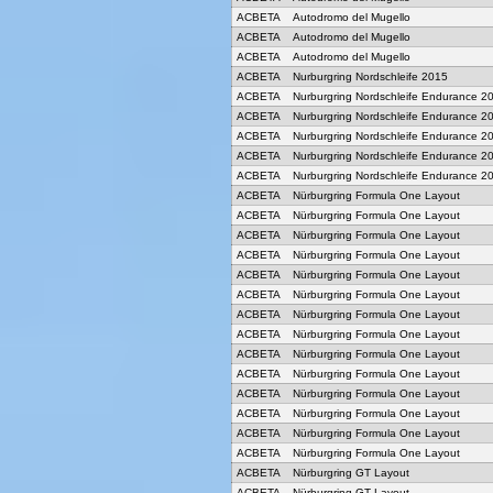
ACBETA
Autodromo del Mugello
ACBETA
Autodromo del Mugello
ACBETA
Autodromo del Mugello
ACBETA
Nurburgring Nordschleife 2015
ACBETA
Nurburgring Nordschleife Endurance 2
ACBETA
Nurburgring Nordschleife Endurance 2
ACBETA
Nurburgring Nordschleife Endurance 2
ACBETA
Nurburgring Nordschleife Endurance 2
ACBETA
Nurburgring Nordschleife Endurance 2
ACBETA
Nürburgring Formula One Layout
ACBETA
Nürburgring Formula One Layout
ACBETA
Nürburgring Formula One Layout
ACBETA
Nürburgring Formula One Layout
ACBETA
Nürburgring Formula One Layout
ACBETA
Nürburgring Formula One Layout
ACBETA
Nürburgring Formula One Layout
ACBETA
Nürburgring Formula One Layout
ACBETA
Nürburgring Formula One Layout
ACBETA
Nürburgring Formula One Layout
ACBETA
Nürburgring Formula One Layout
ACBETA
Nürburgring Formula One Layout
ACBETA
Nürburgring Formula One Layout
ACBETA
Nürburgring Formula One Layout
ACBETA
Nürburgring GT Layout
ACBETA
Nürburgring GT Layout