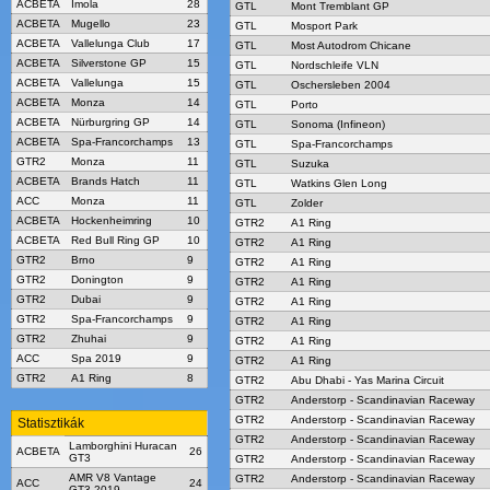
ACBETA
Imola
28
GTL
Mont Tremblant GP
ACBETA
Mugello
23
GTL
Mosport Park
ACBETA
Vallelunga Club
17
GTL
Most Autodrom Chicane
ACBETA
Silverstone GP
15
GTL
Nordschleife VLN
ACBETA
Vallelunga
15
GTL
Oschersleben 2004
ACBETA
Monza
14
GTL
Porto
ACBETA
Nürburgring GP
14
GTL
Sonoma (Infineon)
ACBETA
Spa-Francorchamps
13
GTL
Spa-Francorchamps
GTR2
Monza
11
GTL
Suzuka
ACBETA
Brands Hatch
11
GTL
Watkins Glen Long
ACC
Monza
11
GTL
Zolder
ACBETA
Hockenheimring
10
GTR2
A1 Ring
ACBETA
Red Bull Ring GP
10
GTR2
A1 Ring
GTR2
Brno
9
GTR2
A1 Ring
GTR2
Donington
9
GTR2
A1 Ring
GTR2
Dubai
9
GTR2
A1 Ring
GTR2
Spa-Francorchamps
9
GTR2
A1 Ring
GTR2
Zhuhai
9
GTR2
A1 Ring
ACC
Spa 2019
9
GTR2
A1 Ring
GTR2
A1 Ring
8
GTR2
Abu Dhabi - Yas Marina Circuit
GTR2
Anderstorp - Scandinavian Raceway
GTR2
Anderstorp - Scandinavian Raceway
Statisztikák
GTR2
Anderstorp - Scandinavian Raceway
Lamborghini Huracan
ACBETA
26
GT3
GTR2
Anderstorp - Scandinavian Raceway
AMR V8 Vantage
GTR2
Anderstorp - Scandinavian Raceway
ACC
24
GT3 2019