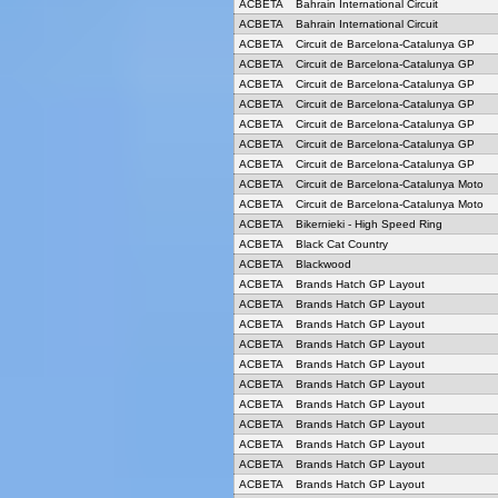
ACBETA
Bahrain International Circuit
ACBETA
Bahrain International Circuit
ACBETA
Circuit de Barcelona-Catalunya GP
ACBETA
Circuit de Barcelona-Catalunya GP
ACBETA
Circuit de Barcelona-Catalunya GP
ACBETA
Circuit de Barcelona-Catalunya GP
ACBETA
Circuit de Barcelona-Catalunya GP
ACBETA
Circuit de Barcelona-Catalunya GP
ACBETA
Circuit de Barcelona-Catalunya GP
ACBETA
Circuit de Barcelona-Catalunya Moto
ACBETA
Circuit de Barcelona-Catalunya Moto
ACBETA
Bikernieki - High Speed Ring
ACBETA
Black Cat Country
ACBETA
Blackwood
ACBETA
Brands Hatch GP Layout
ACBETA
Brands Hatch GP Layout
ACBETA
Brands Hatch GP Layout
ACBETA
Brands Hatch GP Layout
ACBETA
Brands Hatch GP Layout
ACBETA
Brands Hatch GP Layout
ACBETA
Brands Hatch GP Layout
ACBETA
Brands Hatch GP Layout
ACBETA
Brands Hatch GP Layout
ACBETA
Brands Hatch GP Layout
ACBETA
Brands Hatch GP Layout