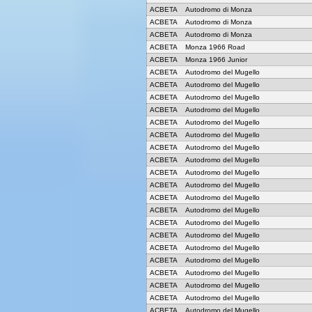
ACBETA
Autodromo di Monza
ACBETA
Autodromo di Monza
ACBETA
Autodromo di Monza
ACBETA
Monza 1966 Road
ACBETA
Monza 1966 Junior
ACBETA
Autodromo del Mugello
ACBETA
Autodromo del Mugello
ACBETA
Autodromo del Mugello
ACBETA
Autodromo del Mugello
ACBETA
Autodromo del Mugello
ACBETA
Autodromo del Mugello
ACBETA
Autodromo del Mugello
ACBETA
Autodromo del Mugello
ACBETA
Autodromo del Mugello
ACBETA
Autodromo del Mugello
ACBETA
Autodromo del Mugello
ACBETA
Autodromo del Mugello
ACBETA
Autodromo del Mugello
ACBETA
Autodromo del Mugello
ACBETA
Autodromo del Mugello
ACBETA
Autodromo del Mugello
ACBETA
Autodromo del Mugello
ACBETA
Autodromo del Mugello
ACBETA
Autodromo del Mugello
ACBETA
Autodromo del Mugello