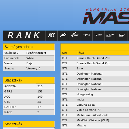
R
I
H
U
N
G
A
A
N
G
T
RANK
Személyes adatok
Valódi név
Fehér Norbert
Sim
Pálya
Forum nick
White
GTL
Brands Hatch Grand Prix
Város
Baja
GTL
Brands Hatch Grand Prix
Státusz
Versenyző
GTL
Brno
GTL
Donington National
GTL
Donington National
Statisztikák
GTL
Donington National
ACBETA
315
GTL
Donington National
GTR2
159
GTL
Hungaroring
ACC
140
GTL
Imola
GTL
24
GTL
Laguna Seca
RACE07
17
GTL
Virtua LeMans '77
RACE
2
GTL
Melbourne - Albert Park
GTL
Mid-Ohio Chicane (VLM)
Statisztikák
GTL
Misano