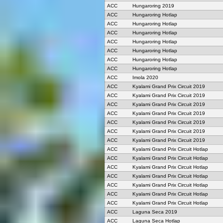
ACC
Hungaroring 2019
ACC
Hungaroring Hotlap
ACC
Hungaroring Hotlap
ACC
Hungaroring Hotlap
ACC
Hungaroring Hotlap
ACC
Hungaroring Hotlap
ACC
Hungaroring Hotlap
ACC
Hungaroring Hotlap
ACC
Imola 2020
ACC
Kyalami Grand Prix Circuit 2019
ACC
Kyalami Grand Prix Circuit 2019
ACC
Kyalami Grand Prix Circuit 2019
ACC
Kyalami Grand Prix Circuit 2019
ACC
Kyalami Grand Prix Circuit 2019
ACC
Kyalami Grand Prix Circuit 2019
ACC
Kyalami Grand Prix Circuit 2019
ACC
Kyalami Grand Prix Circuit Hotlap
ACC
Kyalami Grand Prix Circuit Hotlap
ACC
Kyalami Grand Prix Circuit Hotlap
ACC
Kyalami Grand Prix Circuit Hotlap
ACC
Kyalami Grand Prix Circuit Hotlap
ACC
Kyalami Grand Prix Circuit Hotlap
ACC
Kyalami Grand Prix Circuit Hotlap
ACC
Laguna Seca 2019
ACC
Laguna Seca Hotlap