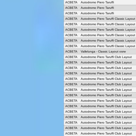
ACBETA
Autodromo Piero Taruffi
ACBETA
Autodromo Piero Taruffi
ACBETA
Autodromo Piero Taruffi
ACBETA
Autodromo Piero Taruffi Classic Layout
ACBETA
Autodromo Piero Taruffi Classic Layout
ACBETA
Autodromo Piero Taruffi Classic Layout
ACBETA
Autodromo Piero Taruffi Classic Layout
ACBETA
Autodromo Piero Taruffi Classic Layout
ACBETA
Autodromo Piero Taruffi Classic Layout
ACBETA
Vallelunga - Classic Layout osrw
ACBETA
Autodromo Piero Taruffi Club Layout
ACBETA
Autodromo Piero Taruffi Club Layout
ACBETA
Autodromo Piero Taruffi Club Layout
ACBETA
Autodromo Piero Taruffi Club Layout
ACBETA
Autodromo Piero Taruffi Club Layout
ACBETA
Autodromo Piero Taruffi Club Layout
ACBETA
Autodromo Piero Taruffi Club Layout
ACBETA
Autodromo Piero Taruffi Club Layout
ACBETA
Autodromo Piero Taruffi Club Layout
ACBETA
Autodromo Piero Taruffi Club Layout
ACBETA
Autodromo Piero Taruffi Club Layout
ACBETA
Autodromo Piero Taruffi Club Layout
ACBETA
Autodromo Piero Taruffi Club Layout
ACBETA
Autodromo Piero Taruffi Club Layout
ACBETA
Autodromo Piero Taruffi Club Layout