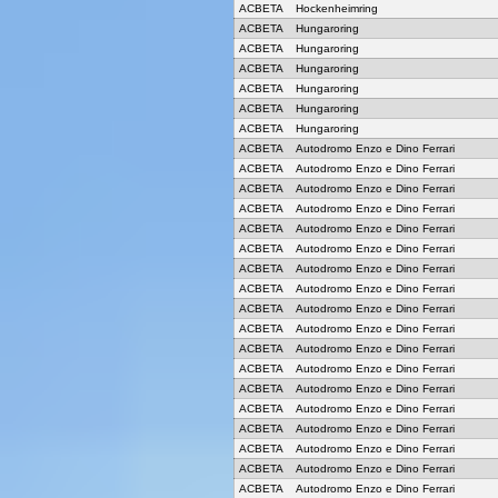
ACBETA
Hockenheimring
ACBETA
Hungaroring
ACBETA
Hungaroring
ACBETA
Hungaroring
ACBETA
Hungaroring
ACBETA
Hungaroring
ACBETA
Hungaroring
ACBETA
Autodromo Enzo e Dino Ferrari
ACBETA
Autodromo Enzo e Dino Ferrari
ACBETA
Autodromo Enzo e Dino Ferrari
ACBETA
Autodromo Enzo e Dino Ferrari
ACBETA
Autodromo Enzo e Dino Ferrari
ACBETA
Autodromo Enzo e Dino Ferrari
ACBETA
Autodromo Enzo e Dino Ferrari
ACBETA
Autodromo Enzo e Dino Ferrari
ACBETA
Autodromo Enzo e Dino Ferrari
ACBETA
Autodromo Enzo e Dino Ferrari
ACBETA
Autodromo Enzo e Dino Ferrari
ACBETA
Autodromo Enzo e Dino Ferrari
ACBETA
Autodromo Enzo e Dino Ferrari
ACBETA
Autodromo Enzo e Dino Ferrari
ACBETA
Autodromo Enzo e Dino Ferrari
ACBETA
Autodromo Enzo e Dino Ferrari
ACBETA
Autodromo Enzo e Dino Ferrari
ACBETA
Autodromo Enzo e Dino Ferrari