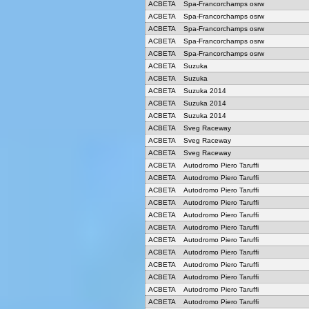
ACBETA
Spa-Francorchamps osrw
ACBETA
Spa-Francorchamps osrw
ACBETA
Spa-Francorchamps osrw
ACBETA
Spa-Francorchamps osrw
ACBETA
Spa-Francorchamps osrw
ACBETA
Suzuka
ACBETA
Suzuka
ACBETA
Suzuka 2014
ACBETA
Suzuka 2014
ACBETA
Suzuka 2014
ACBETA
Sveg Raceway
ACBETA
Sveg Raceway
ACBETA
Sveg Raceway
ACBETA
Autodromo Piero Taruffi
ACBETA
Autodromo Piero Taruffi
ACBETA
Autodromo Piero Taruffi
ACBETA
Autodromo Piero Taruffi
ACBETA
Autodromo Piero Taruffi
ACBETA
Autodromo Piero Taruffi
ACBETA
Autodromo Piero Taruffi
ACBETA
Autodromo Piero Taruffi
ACBETA
Autodromo Piero Taruffi
ACBETA
Autodromo Piero Taruffi
ACBETA
Autodromo Piero Taruffi
ACBETA
Autodromo Piero Taruffi