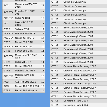
GTR2
Circuit de Catalunya
Mercedes AMG GT3
ACC
22
GTR2
Circuit de Catalunya
2015
GTR2
Circuit de Catalunya
Porsche 911 RSR
ACBETA
20
2017
GTR2
Circuit de Catalunya
ACBETA
BMW Z4 GT3
19
GTR2
Circuit de Catalunya
Lexus RC F GT3
GTR2
Circuit de Catalunya
ACC
18
2016
GTR2
Brno Masaryk Circuit, 2004
GTR2
Saleen S7-R
17
GTR2
Brno Masaryk Circuit, 2004
ACBETA
McLaren 650 GT3
17
GTR2
Brno Masaryk Circuit, 2004
ACBETA
Nissan GT-R GT3
17
GTR2
Brno Masaryk Circuit, 2004
GTR2
Ferrari 575 GTC
16
GTR2
Brno Masaryk Circuit, 2004
ACBETA
Ferrari 488 GT3
16
GTR2
Brno Masaryk Circuit, 2004
GTR2
Ferrari 360 GTC
15
GTR2
Brno Masaryk Circuit, 2004
Mercedes SLS AMG
ACBETA
15
GT3
GTR2
Brno Masaryk Circuit, 2004
GTR2
BMW M3 GTR
14
GTR2
Brno Masaryk Circuit, 2004
GTR2
Mosler MT900R
14
GTR2
Crowne Plaza Raceway 2007
GTR2
Porsche GT3-RSR
13
GTR2
Crowne Plaza Raceway 2007
Mclaren MP4 12c
GTR2
Crowne Plaza Raceway 2007
ACBETA
13
GT3
GTR2
Crowne Plaza Raceway 2007
ACC
Audi R8 LMS 2019
12
GTR2
Crowne Plaza Raceway 2007
ACC
Ferrari 488 GT3 2018
12
GTR2
Crowne Plaza Raceway 2007
GTR2
Ferrari 360 Modena
11
GTR2
Crowne Plaza Raceway 2007
GTR2
Crowne Plaza Raceway 2007
GTR2
Donington Park, 2004
GTR2
Donington Park, 2004