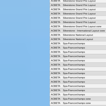
ACBETA
Silverstone Grand Prix Layout
ACBETA
Silverstone Grand Prix Layout
ACBETA
Silverstone Grand Prix Layout
ACBETA
Silverstone Grand Prix Layout
ACBETA
Silverstone Grand Prix Layout
ACBETA
Silverstone Grand Prix Layout
ACBETA
Silverstone Grand Prix Layout osrw
ACBETA
Silverstone - International Layout osrw
ACBETA
Silverstone National Layout
ACBETA
Silverstone National Layout
ACBETA
Spa-Francorchamps
ACBETA
Spa-Francorchamps
ACBETA
Spa-Francorchamps
ACBETA
Spa-Francorchamps
ACBETA
Spa-Francorchamps
ACBETA
Spa-Francorchamps
ACBETA
Spa-Francorchamps
ACBETA
Spa-Francorchamps
ACBETA
Spa-Francorchamps
ACBETA
Spa-Francorchamps
ACBETA
Spa-Francorchamps
ACBETA
Spa-Francorchamps
ACBETA
Spa-Francorchamps
ACBETA
Spa-Francorchamps osrw
ACBETA
Spa-Francorchamps osrw