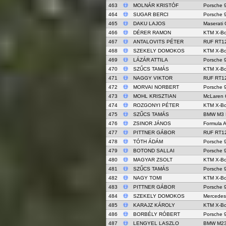
463
MOLNÁR KRISTÓF
Porsche 
464
SUGAR BERCI
Porsche 
465
DAKU LAJOS
Maserati
466
DÉRER RAMON
KTM X-B
467
ANTALOVITS PÉTER
RUF RT1
468
SZEKELY DOMOKOS
KTM X-B
469
LÁZÁR ATTILA
Porsche 
470
SZŰCS TAMÁS
KTM X-B
471
NAGGY VIKTOR
RUF RT1
472
MORVAI NORBERT
Porsche 
473
MOHL KRISZTIAN
McLaren 
474
ROZGONYI PÉTER
KTM X-B
475
SZŰCS TAMÁS
BMW M3 
476
ZSINOR JÁNOS
Formula A
477
PITTNER GÁBOR
RUF RT1
478
TÓTH ÁDÁM
Porsche 
479
BOTOND SALLAI
Porsche 
480
MAGYAR ZSOLT
KTM X-B
481
SZŰCS TAMÁS
Porsche 
482
NAGY TOMI
KTM X-B
483
PITTNER GÁBOR
Porsche 
484
SZEKELY DOMOKOS
Mercedes
485
KARAJZ KÁROLY
KTM X-B
486
BORBÉLY RÓBERT
Porsche 
487
LENGYEL LASZLO
BMW M235