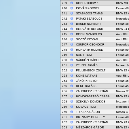
239
ROBERTHICWR
BMW M3 
240
ISTVÁN KORNÉL
Ferrari 4
241
SZABADOS TAMÁS
BMW Z4 
242
PATAKI SZABOLCS
Mercede
243
BAUER NORBERT
Ferrari 4
244
HORVÁTH ROLAND
BMW Z4 
245
DOBRI SZABOLCS
Audi R8 
246
SOCZÓ ISTVÁN
Audi R8 
247
CSUPOR CSONGOR
Mercede
248
HORVÁTH ROLAND
Ferrari 5
249
NAGY TOMI
Ferrari 4
250
SÁRKÖZI GÁBOR
Audi R8 
251
ZELFEL TAMÁS
Mclaren 
252
FELLENBECK ZSOLT
BMW Z4 
253
KŐNE MÁTYÁS
Audi R8 
254
JÁKÓI KRISTÓF
Ferrari 4
255
BEKE BALÁZS
Ferrari 4
256
ZAHORECZ KRISZTIÁN
Nissan G
257
HOMOKI-SZABÓ CSABA
BMW Z4 
258
SZEKELY DOMOKOS
McLaren 
259
KOVÁCS TOMI
Mercede
260
TRIASKA GÁBOR
Nissan G
261
DR. NAGY GERGELY
Ferrari 4
262
ZAHORECZ KRISZTIÁN
BMW Z4 
263
MÉSZÁROS GÁBOR
BMW Z4 