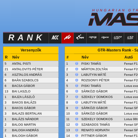
R
I
H
U
N
G
A
A
N
G
T
RANK
Versenyzők
GTR-Masters Rank - Sz
R
Név
#
Név
Autó
5
ANTAL PISTI
1
PISKI TAMÁS
Ferrari F
21
ANTALOVITS PÉTER
2
MÁRTON ZOLTÁN
Ferrari F
6
ASZTALOS ANDRÁS
3
LABUTYIN MÁTÉ
Ferrari F
6
BAÁN SZABOLCS
4
ROZGONYI PÉTER
Ferrari F
6
BACSA GÁBOR
5
PISKI TAMÁS
Lotus ex
13
BAI LASZLO
6
SÁRKÖZI GÁBOR
Ferrari F
1
BAJZA LÁSZLÓ
7
SZEKELY DOMOKOS
Lotus ex
3
BAKOS BALÁZS
8
LABUTYIN MÁTÉ
Ferrari F
1
BAKOS GÁBOR
9
SÁRKÖZI GÁBOR
Ferrari S
3
BALAZS BERTALAN
10
SÁRKÖZI GÁBOR
Lotus ex
1
BALÁZS NÁNDOR
11
SZEKELY DOMOKOS
Lotus 98t
2
BALOG MARTIN
12
SZABADOS TAMÁS
Ferrari S
2
BALOGH ANDRÁS
13
RENATO HORVATH
Ferrari S
1
BALOGH GÁBOR
14
PITTNER GÁBOR
Ferrari F