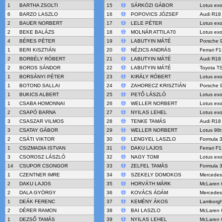
1
BARTHA ZSOLTI
15
SÁRKÖZI GÁBOR
Lotus ex
6
BARZO LASZLO
16
POPOVICS JÓZSEF
Audi R18 
2
BAUER NORBERT
17
LELE PÉTER
Lotus ex
2
BEKE BALÁZS
18
MOLNÁR ATTILA70
Lotus ex
4
BÉRES PÉTER
19
LABUTYIN MÁTÉ
Porsche 
1
BERI KISZTIÁN
20
NÉZICS ANDRÁS
Ferrari F
2
BORBÉLY RÓBERT
21
LABUTYIN MÁTÉ
Audi R18 
2
BOROS SÁNDOR
22
LABUTYIN MÁTÉ
Toyota T
1
BORSÁNYI PÉTER
23
KIRÁLY RÓBERT
Lotus ex
1
BOTOND SALLAI
24
ZAHORECZ KRISZTIÁN
Porsche 
1
BUKICS ALBERT
25
PETŐ LÁSZLÓ
Lotus ex
1
CSABA HOMONNAI
26
WELLER NORBERT
Lotus ex
2
CSAPÓ BARNA
27
NYILAS LEHEL
Lotus ex
3
CSASZAR VILMOS
28
TENKE TAMÁS
Audi R18 
3
CSATAY GÁBOR
29
WELLER NORBERT
Lotus 98t
2
CSÁTI VIKTOR
30
LENGYEL LASZLO
Formula 3
1
CSIZMADIA ISTVAN
31
DAKU LAJOS
Ferrari F
3
CSOROSZ LÁSZLÓ
32
NAGY TOMI
Lotus ex
14
CSUPOR CSONGOR
33
ZELFEL TAMÁS
Formula 
1
CZENTNER IMRE
34
SZEKELY DOMOKOS
Mercedes
2
DAKU LAJOS
35
HORVÁTH MÁRK
McLaren 
2
DALA GYÖRGY
36
KOVÁCS ÁDÁM
Mercedes
1
DEÁK FERENC
37
KEMÉNY ÁKOS
Lamborgh
2
DÉRER RAMON
38
BAI LASZLO
McLaren 
1
DEZSŐ TAMÁS
39
NYILAS LEHEL
McLaren 