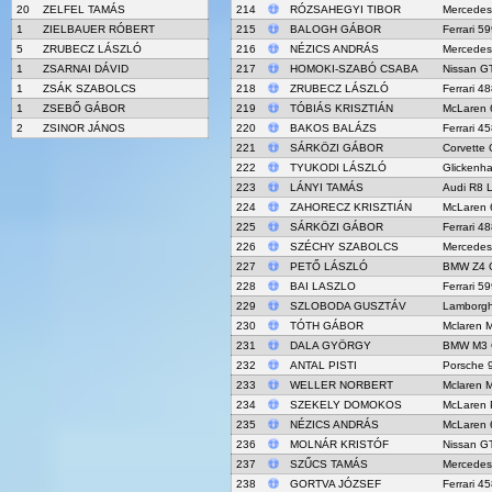
20
ZELFEL TAMÁS
214
RÓZSAHEGYI TIBOR
Mercede
1
ZIELBAUER RÓBERT
215
BALOGH GÁBOR
Ferrari 5
5
ZRUBECZ LÁSZLÓ
216
NÉZICS ANDRÁS
Mercede
1
ZSARNAI DÁVID
217
HOMOKI-SZABÓ CSABA
Nissan G
1
ZSÁK SZABOLCS
218
ZRUBECZ LÁSZLÓ
Ferrari 4
1
ZSEBŐ GÁBOR
219
TÓBIÁS KRISZTIÁN
McLaren 
2
ZSINOR JÁNOS
220
BAKOS BALÁZS
Ferrari 4
221
SÁRKÖZI GÁBOR
Corvette 
222
TYUKODI LÁSZLÓ
Glickenh
223
LÁNYI TAMÁS
Audi R8 
224
ZAHORECZ KRISZTIÁN
McLaren 
225
SÁRKÖZI GÁBOR
Ferrari 4
226
SZÉCHY SZABOLCS
Mercede
227
PETŐ LÁSZLÓ
BMW Z4 
228
BAI LASZLO
Ferrari 5
229
SZLOBODA GUSZTÁV
Lamborgh
230
TÓTH GÁBOR
Mclaren 
231
DALA GYÖRGY
BMW M3 
232
ANTAL PISTI
Porsche 
233
WELLER NORBERT
Mclaren 
234
SZEKELY DOMOKOS
McLaren 
235
NÉZICS ANDRÁS
McLaren 
236
MOLNÁR KRISTÓF
Nissan G
237
SZŰCS TAMÁS
Mercede
238
GORTVA JÓZSEF
Ferrari 4