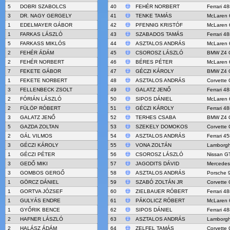
5
DOBRI SZABOLCS
40
FEHÉR NORBERT
Ferrari 4
3
DR. NAGY GERGELY
41
TENKE TAMÁS
McLaren 
1
EDELMAYER GÁBOR
42
PFENNIG KRISTÓF
McLaren 
1
FARKAS LÁSZLÓ
43
SZABADOS TAMÁS
Ferrari 4
5
FARKASS MIKLÓS
44
ASZTALOS ANDRÁS
McLaren 
2
FEHÉR ÁDÁM
45
CSOROSZ LÁSZLÓ
BMW Z4 
2
FEHÉR NORBERT
46
BÉRES PÉTER
McLaren 
7
FEKETE GÁBOR
47
GÉCZI KÁROLY
BMW Z4 
1
FEKETE NORBERT
48
ASZTALOS ANDRÁS
Corvette 
3
FELLENBECK ZSOLT
49
GALATZ JENŐ
Ferrari 4
2
FÓRIÁN LÁSZLÓ
50
SIPOS DÁNIEL
McLaren 
2
FÜLÖP RÓBERT
51
GÉCZI KÁROLY
Ferrari 4
3
GALATZ JENŐ
52
TERHES CSABA
BMW Z4 
5
GAZDA ZOLTAN
53
SZEKELY DOMOKOS
Corvette 
2
GÁL VILMOS
54
ASZTALOS ANDRÁS
Ferrari 4
3
GÉCZI KÁROLY
55
VONA ZOLTÁN
Lamborgh
1
GÉCZI PÉTER
56
CSOROSZ LÁSZLÓ
Nissan G
3
GEDŐ MIKI
57
JAGODITS DÁVID
Mercede
3
GOMBOS GERGŐ
58
ASZTALOS ANDRÁS
Porsche 
1
GÖRCZ DÁNIEL
59
SZABÓ ZOLTÁN JR
Corvette 
1
GORTVA JÓZSEF
60
ZIELBAUER RÓBERT
Ferrari 4
1
GULYÁS ENDRE
61
PÁKOLICZ RÓBERT
McLaren 
1
GYŐRIK BENCE
62
SIPOS DÁNIEL
Ferrari 4
2
HAFNER LÁSZLÓ
63
ASZTALOS ANDRÁS
Lamborgh
2
HALÁSZ ÁDÁM
64
ZELFEL TAMÁS
Corvette 