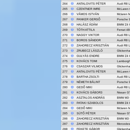
264
ANTALOVITS PÉTER
Audi R8 
265
CZENTNER IMRE
McLaren 
266
VÁMOS ISTVÁN
Mclaren 
267
PANKER GERGŐ
Porsche 
268
HALÁSZ ÁDÁM
BMW Z4 
269
TÓTH ATTILA
Ferrari 4
270
NAGGY VIKTOR
Audi R8 
271
BOROS SÁNDOR
Audi R8 
272
ZAHORECZ KRISZTIÁN
Audi R8 
273
ZRUBECZ LÁSZLÓ
Glickenh
274
GULYÁS ENDRE
BMW Z4 
275
KOVÁCS TOMI
Lamborgh
276
CSASZAR VILMOS
Glickenh
277
ANTALOVITS PÉTER
McLaren 
278
BARTHA ZSOLTI
Audi R8 
279
NÉMETH BÁLINT
Porsche 
280
GEDŐ MIKI
Audi R8 
281
KOVÁCS GÁBOR3
Nissan G
282
ASZTALOS ANDRÁS
BMW M3 
283
PATAKI SZABOLCS
BMW Z4 
284
GEDŐ MIKI
Mclaren 
285
SÜTŐ PÉTER
Nissan G
286
ZAHORECZ KRISZTIÁN
BMW M3 
287
ZAHORECZ KRISZTIÁN
Mercede
288
FEKETE GÁBOR
Glickenh