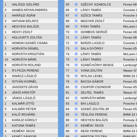
1
HALÁSZI SZILÁRD
65
SZÉCHY SZABOLCS
Ferrari 4
3
HAMED ARYAN ANDRÁS
66
LÁNYI TAMÁS
Corvette 
1
HARÁSZI ÁDÁM
67
SZŰCS TAMÁS
Porsche 
3
HATVANI BÁLINT2
68
MAGYAR ZSOLT
Formula A
4
HEGYESI BALÁZS
69
PISKI TAMÁS
McLaren 
1
HEGYI ZSOLT
70
GOMBOS GERGŐ
Ferrari 4
1
HOLOVATTI ZOLTÁN
71
LÁNYI TAMÁS
Ferrari 4
3
HOMOKI-SZABÓ CSABA
72
BARZO LASZLO
Corvette 
2
HORVÁTH DÁNIEL
73
DALA GYÖRGY
Ferrari 4
3
HORVÁTH KRISZTIÁN
74
LÁNYI TAMÁS
McLaren 
10
HORVÁTH MÁRK
75
LÁNYI TAMÁS
Porsche 
8
HORVÁTH ROLAND
76
SZABÓ-KÓNYI BENCE
Lamborgh
1
IFJ.FICZA FERENC
77
VONA ZOLTÁN
Nissan G
4
IGNÁCZ LÁSZLÓ
78
NYILAS LEHEL
BMW Z4 
3
ISTVÁN KORNÉL
79
BACSA GÁBOR
Ferrari 4
1
JAGODITS DÁVID
80
CSUPOR CSONGOR
Ferrari 4
4
JÁKÓI KRISTÓF
81
ZELFEL TAMÁS
Nissan G
3
JÁNOS LÁSZLÓ
82
HORVÁTH MÁRK
Lamborgh
1
KALMÁR OTTÓ
83
BAI LASZLO
Porsche 
5
KALMÁR PÉTER
84
SZABÓ ZOLTÁN JR
Ferrari 4
3
KALÓ RICHÁRD
85
TÉGLÁSI FERENC
BMW Z4 
1
KARAJZ KÁROLY
86
HEGYESI BALÁZS
Formula 
1
KATONA TAMÁS
87
KEMÉNY ÁKOS
Mclaren 
4
KEMÉNY ÁKOS
88
DEÁK FERENC
BMW Z4 
2
KENÉZ SÁNDOR
89
MÁRTON ZOLTÁN
BMW M3 