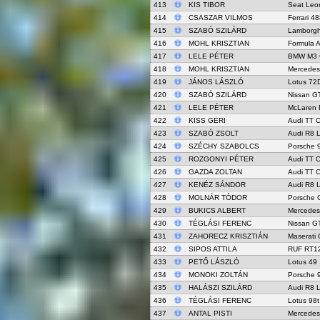
413
KIS TIBOR
Seat Leo
414
CSASZAR VILMOS
Ferrari 4
415
SZABÓ SZILÁRD
Lamborgh
416
MOHL KRISZTIAN
Formula A
417
LELE PÉTER
BMW M3 
418
MOHL KRISZTIAN
Mercede
419
JÁNOS LÁSZLÓ
Lotus 72
420
SZABÓ SZILÁRD
Nissan G
421
LELE PÉTER
McLaren 
422
KISS GERI
Audi TT 
423
SZABÓ ZSOLT
Audi R8 
424
SZÉCHY SZABOLCS
Porsche 
425
ROZGONYI PÉTER
Audi TT 
426
GAZDA ZOLTAN
Audi TT 
427
KENÉZ SÁNDOR
Audi R8 
428
MOLNÁR TÓDOR
Porsche 
429
BUKICS ALBERT
Mercede
430
TÉGLÁSI FERENC
Nissan G
431
ZAHORECZ KRISZTIÁN
Maserati
432
SIPOS ATTILA
RUF RT1
433
PETŐ LÁSZLÓ
Lotus 49
434
MONOKI ZOLTÁN
Porsche 
435
HALÁSZI SZILÁRD
Audi R8 
436
TÉGLÁSI FERENC
Lotus 98t
437
ANTAL PISTI
Mercedes