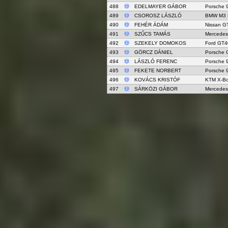
488
EDELMAYER GÁBOR
Porsche 
489
CSOROSZ LÁSZLÓ
BMW M3 
490
FEHÉR ÁDÁM
Nissan G
491
SZŰCS TAMÁS
Mercedes
492
SZEKELY DOMOKOS
Ford GT4
493
GÖRCZ DÁNIEL
Porsche 
494
LÁSZLÓ FERENC
Porsche 
495
FEKETE NORBERT
Porsche 
496
KOVÁCS KRISTÓF
KTM X-B
497
SÁRKÖZI GÁBOR
Mercedes