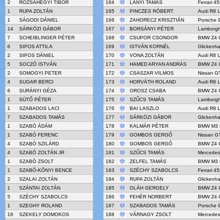
2
RÓZSAHEGYI TIBOR
164
LÁNYI TAMÁS
Ferrari 4
1
RUPA ZOLTÁN
165
PINCZES RÓBERT
Audi R8 
1
SÁGODI DÁNIEL
166
ZAHORECZ KRISZTIÁN
Porsche 
14
SÁRKÖZI GÁBOR
167
BORSÁNYI PÉTER
Lamborgh
7
SCHEIBLINGER PÉTER
168
CSUPOR CSONGOR
BMW Z4 
6
SIPOS ATTILA
169
ISTVÁN KORNÉL
Glickenh
2
SIPOS DÁNIEL
170
VONA ZOLTÁN
Audi R8 
5
SOCZÓ ISTVÁN
171
HAMED ARYAN ANDRÁS
BMW Z4 
2
SOMOGYI PETER
172
CSASZAR VILMOS
Nissan G
4
SUGAR BERCI
173
HORVÁTH ROLAND
Audi R8 
6
SURÁNYI GÉZA
174
OROSZ CSABA
BMW Z4 
1
SÜTŐ PÉTER
175
SZŰCS TAMÁS
Lamborgh
1
SZABADOS LACI
176
BAI LASZLO
Audi R8 
7
SZABADOS TAMÁS
177
SÁRKÖZI GÁBOR
Glickenh
1
SZABÓ ÁDÁM
178
KALMÁR PÉTER
BMW M3 
1
SZABÓ FERENC
179
GOMBOS GERGŐ
Nissan G
4
SZABÓ SZILÁRD
180
GOMBOS GERGŐ
BMW Z4 
4
SZABÓ ZOLTÁN JR
181
SZŰCS TAMÁS
Mercede
1
SZABÓ ZSOLT
182
ZELFEL TAMÁS
BMW M3 
1
SZABÓ-KÓNYI BENCE
183
SZÉCHY SZABOLCS
Ferrari 4
2
SZALAI ZOLTÁN
184
RUPA ZOLTÁN
Glickenh
1
SZÁNTAI ZOLTÁN
185
OLÁH GERGELY
BMW Z4 
5
SZÉCHY SZABOLCS
186
FEHÉR NORBERT
BMW Z4 
1
SZEGHY ROLAND
187
SZABADOS TAMÁS
Porsche 
16
SZEKELY DOMOKOS
188
VÁRNAGY ZSOLT
Mercede