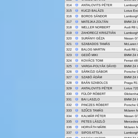
314
ANTALOVITS PÉTER
Lamborgh
315
KUCZI BALÁZS
Lotus Ev
316
BOROS SÁNDOR
Lamborgh
317
MATEJKA ZOLTÁN
BMW Z4 
318
WELLER NORBERT
Audi R8 
319
ZAHORECZ KRISZTIÁN
Lamborgh
320
SURÁNYI GÉZA
Nissan G
321
SZABADOS TAMÁS
McLaren 
322
BALOG MARTIN
Audi R8 
323
GEDŐ MIKI
BMW Z4 
324
KOVÁCS TOMI
Ferrari 4
325
VARGA-POLYÁK DÁVID
BMW Z4 
326
SÁRKÖZI GÁBOR
Porsche 
327
SZABÓ ÁDÁM
BMW Z4 
328
BAÁN SZABOLCS
Praga R1
329
ANTALOVITS PÉTER
Lotus 72
330
FÜLÖP RÓBERT
Glickenh
331
BAI LASZLO
BMW Z4 
332
PINCZES RÓBERT
Porsche 
333
SZŰCS TAMÁS
Mclaren 
334
KALMÁR PÉTER
Nissan G
335
PETES LÁSZLÓ
Mercede
336
HORVÁTH MÁRK
Mclaren 
337
SIPOS ATTILA
Lamborgh