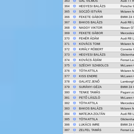
363
GÁL VILMOS
Audi TT 
364
HEGYESI BALÁZS
Porsche 
365
SOCZÓ ISTVÁN
Mclaren 
366
FEKETE GÁBOR
BMW Z4 
367
BAKOS BALÁZS
Audi R8 
368
NAGGY VIKTOR
Nissan G
369
FEKETE GÁBOR
Mercede
370
FEHÉR ÁDÁM
Audi R8 
371
KOVÁCS TOMI
Mclaren 
372
KIRÁLY RÓBERT
Corvette 
373
HEGYESI BALÁZS
Glickenh
374
KOVÁCS ÁDÁM
Ferrari La
375
SZÉCHY SZABOLCS
McLaren 
376
TÓTH ATTILA
Mclaren 
377
KISS ENDRE
McLaren 
378
GALATZ JENŐ
Lamborgh
379
SURÁNYI GÉZA
BMW Z4 
380
TENKE TAMÁS
Pagani z
381
PETŐ LÁSZLÓ
McLaren 
382
TÓTH ATTILA
Mercede
383
BAKOS BALÁZS
Mclaren 
384
MATEJKA ZOLTÁN
Audi R8 
385
TÓTH ATTILA
Glickenh
386
LUKÁCS IMRE
BMW Z4 
387
ZELFEL TAMÁS
Ferrari La