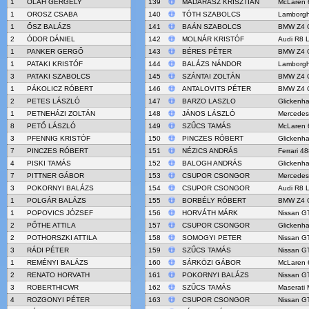
1
OLÁH GERGELY
139
MADARÁSZ KRISZTIÁN
McLaren 
1
OROSZ CSABA
140
TÓTH SZABOLCS
Lamborgh
1
ŐSZ BALÁZS
141
BAÁN SZABOLCS
BMW Z4 
2
ÓDOR DÁNIEL
142
MOLNÁR KRISTÓF
Audi R8 
1
PANKER GERGŐ
143
BÉRES PÉTER
BMW Z4 
1
PATAKI KRISTÓF
144
BALÁZS NÁNDOR
Lamborgh
3
PATAKI SZABOLCS
145
SZÁNTAI ZOLTÁN
BMW Z4 
1
PÁKOLICZ RÓBERT
146
ANTALOVITS PÉTER
BMW Z4 
2
PETES LÁSZLÓ
147
BARZO LASZLO
Glickenh
1
PETNEHÁZI ZOLTÁN
148
JÁNOS LÁSZLÓ
Mercede
8
PETŐ LÁSZLÓ
149
SZŰCS TAMÁS
McLaren 
3
PFENNIG KRISTÓF
150
PINCZES RÓBERT
Glickenh
7
PINCZES RÓBERT
151
NÉZICS ANDRÁS
Ferrari 4
4
PISKI TAMÁS
152
BALOGH ANDRÁS
Glickenh
7
PITTNER GÁBOR
153
CSUPOR CSONGOR
Mercede
3
POKORNYI BALÁZS
154
CSUPOR CSONGOR
Audi R8 
1
POLGÁR BALÁZS
155
BORBÉLY RÓBERT
BMW Z4 
1
POPOVICS JÓZSEF
156
HORVÁTH MÁRK
Nissan G
2
PŐTHE ATTILA
157
CSUPOR CSONGOR
Glickenh
2
POTHORSZKI ATTILA
158
SOMOGYI PETER
Nissan G
3
RÁDI PÉTER
159
SZŰCS TAMÁS
Nissan G
1
REMÉNYI BALÁZS
160
SÁRKÖZI GÁBOR
McLaren 
2
RENATO HORVATH
161
POKORNYI BALÁZS
Nissan G
3
ROBERTHICWR
162
SZŰCS TAMÁS
Maserati
4
ROZGONYI PÉTER
163
CSUPOR CSONGOR
Nissan G