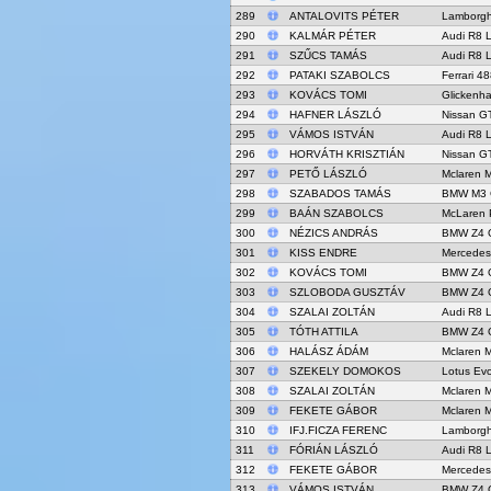
289
ANTALOVITS PÉTER
Lamborgh
290
KALMÁR PÉTER
Audi R8 
291
SZŰCS TAMÁS
Audi R8 
292
PATAKI SZABOLCS
Ferrari 4
293
KOVÁCS TOMI
Glickenh
294
HAFNER LÁSZLÓ
Nissan G
295
VÁMOS ISTVÁN
Audi R8 
296
HORVÁTH KRISZTIÁN
Nissan G
297
PETŐ LÁSZLÓ
Mclaren 
298
SZABADOS TAMÁS
BMW M3 
299
BAÁN SZABOLCS
McLaren 
300
NÉZICS ANDRÁS
BMW Z4 
301
KISS ENDRE
Mercede
302
KOVÁCS TOMI
BMW Z4 
303
SZLOBODA GUSZTÁV
BMW Z4 
304
SZALAI ZOLTÁN
Audi R8 
305
TÓTH ATTILA
BMW Z4 
306
HALÁSZ ÁDÁM
Mclaren 
307
SZEKELY DOMOKOS
Lotus Ev
308
SZALAI ZOLTÁN
Mclaren 
309
FEKETE GÁBOR
Mclaren 
310
IFJ.FICZA FERENC
Lamborgh
311
FÓRIÁN LÁSZLÓ
Audi R8 
312
FEKETE GÁBOR
Mercede
313
VÁMOS ISTVÁN
BMW Z4 