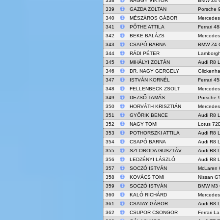
338
NAGGY VIKTOR
BMW Z4 
339
GAZDA ZOLTAN
Porsche 
340
MÉSZÁROS GÁBOR
Mercede
341
PŐTHE ATTILA
Ferrari 4
342
BEKE BALÁZS
Mercede
343
CSAPÓ BARNA
BMW Z4 
344
RÁDI PÉTER
Lamborgh
345
MIHÁLYI ZOLTÁN
Audi R8 
346
DR. NAGY GERGELY
Glickenh
347
ISTVÁN KORNÉL
Ferrari 4
348
FELLENBECK ZSOLT
Mercede
349
DEZSŐ TAMÁS
Porsche 
350
HORVÁTH KRISZTIÁN
Mercede
351
GYŐRIK BENCE
Audi R8 
352
NAGY TOMI
Lotus 72
353
POTHORSZKI ATTILA
Audi R8 
354
CSAPÓ BARNA
Audi R8 
355
SZLOBODA GUSZTÁV
Audi R8 
356
LEDZÉNYI LÁSZLÓ
Audi R8 
357
SOCZÓ ISTVÁN
McLaren 
358
KOVÁCS TOMI
Nissan G
359
SOCZÓ ISTVÁN
BMW M3 
360
KALÓ RICHÁRD
Mercede
361
CSATAY GÁBOR
Audi R8 
362
CSUPOR CSONGOR
Ferrari La