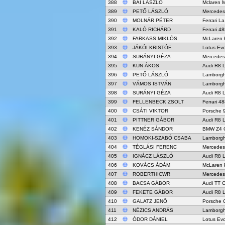
388
BAI LASZLO
Mclaren 
389
PETŐ LÁSZLÓ
Mercede
390
MOLNÁR PÉTER
Ferrari La
391
KALÓ RICHÁRD
Ferrari 4
392
FARKASS MIKLÓS
McLaren 
393
JÁKÓI KRISTÓF
Lotus Ev
394
SURÁNYI GÉZA
Mercede
395
KUN ÁKOS
Audi R8 
396
PETŐ LÁSZLÓ
Lamborgh
397
VÁMOS ISTVÁN
Lamborgh
398
SURÁNYI GÉZA
Audi R8 
399
FELLENBECK ZSOLT
Ferrari 4
400
CSÁTI VIKTOR
Porsche 
401
PITTNER GÁBOR
Audi R8 
402
KENÉZ SÁNDOR
BMW Z4 
403
HOMOKI-SZABÓ CSABA
Lamborgh
404
TÉGLÁSI FERENC
Mercede
405
IGNÁCZ LÁSZLÓ
Audi R8 
406
KOVÁCS ÁDÁM
McLaren 
407
ROBERTHICWR
Mercede
408
BACSA GÁBOR
Audi TT 
409
FEKETE GÁBOR
Audi R8 
410
GALATZ JENŐ
Porsche 
411
NÉZICS ANDRÁS
Lamborgh
412
ÓDOR DÁNIEL
Lotus Ev