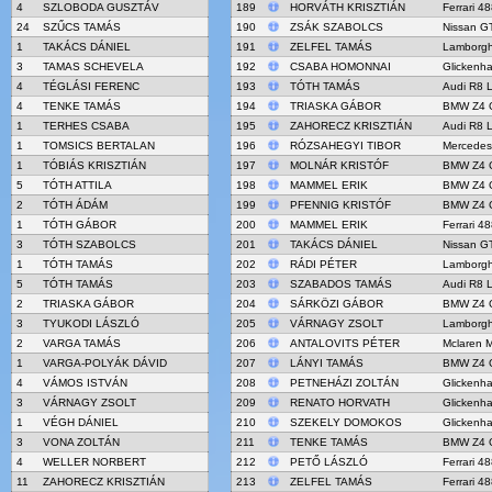
4
SZLOBODA GUSZTÁV
189
HORVÁTH KRISZTIÁN
Ferrari 4
24
SZŰCS TAMÁS
190
ZSÁK SZABOLCS
Nissan G
1
TAKÁCS DÁNIEL
191
ZELFEL TAMÁS
Lamborgh
3
TAMAS SCHEVELA
192
CSABA HOMONNAI
Glickenh
4
TÉGLÁSI FERENC
193
TÓTH TAMÁS
Audi R8 
4
TENKE TAMÁS
194
TRIASKA GÁBOR
BMW Z4 
1
TERHES CSABA
195
ZAHORECZ KRISZTIÁN
Audi R8 
1
TOMSICS BERTALAN
196
RÓZSAHEGYI TIBOR
Mercede
1
TÓBIÁS KRISZTIÁN
197
MOLNÁR KRISTÓF
BMW Z4 
5
TÓTH ATTILA
198
MAMMEL ERIK
BMW Z4 
2
TÓTH ÁDÁM
199
PFENNIG KRISTÓF
BMW Z4 
1
TÓTH GÁBOR
200
MAMMEL ERIK
Ferrari 4
3
TÓTH SZABOLCS
201
TAKÁCS DÁNIEL
Nissan G
1
TÓTH TAMÁS
202
RÁDI PÉTER
Lamborgh
5
TÓTH TAMÁS
203
SZABADOS TAMÁS
Audi R8 
2
TRIASKA GÁBOR
204
SÁRKÖZI GÁBOR
BMW Z4 
3
TYUKODI LÁSZLÓ
205
VÁRNAGY ZSOLT
Lamborgh
2
VARGA TAMÁS
206
ANTALOVITS PÉTER
Mclaren 
1
VARGA-POLYÁK DÁVID
207
LÁNYI TAMÁS
BMW Z4 
4
VÁMOS ISTVÁN
208
PETNEHÁZI ZOLTÁN
Glickenh
3
VÁRNAGY ZSOLT
209
RENATO HORVATH
Glickenh
1
VÉGH DÁNIEL
210
SZEKELY DOMOKOS
Glickenh
3
VONA ZOLTÁN
211
TENKE TAMÁS
BMW Z4 
4
WELLER NORBERT
212
PETŐ LÁSZLÓ
Ferrari 4
11
ZAHORECZ KRISZTIÁN
213
ZELFEL TAMÁS
Ferrari 4