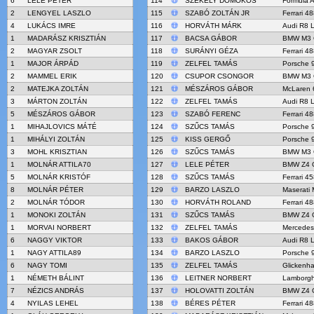
6
LELE PÉTER
114
SZEKELY DOMOKOS
Formula A
2
LENGYEL LASZLO
115
SZABÓ ZOLTÁN JR
Ferrari 4
4
LUKÁCS IMRE
116
HORVÁTH MÁRK
Audi R8 
1
MADARÁSZ KRISZTIÁN
117
BACSA GÁBOR
BMW M3 
2
MAGYAR ZSOLT
118
SURÁNYI GÉZA
Ferrari 4
1
MAJOR ÁRPÁD
119
ZELFEL TAMÁS
Porsche 
2
MAMMEL ERIK
120
CSUPOR CSONGOR
BMW M3 
2
MATEJKA ZOLTÁN
121
MÉSZÁROS GÁBOR
McLaren 
3
MÁRTON ZOLTÁN
122
ZELFEL TAMÁS
Audi R8 
5
MÉSZÁROS GÁBOR
123
SZABÓ FERENC
Ferrari 4
1
MIHAJLOVICS MÁTÉ
124
SZŰCS TAMÁS
Porsche 
1
MIHÁLYI ZOLTÁN
125
KISS GERGŐ
Porsche 
3
MOHL KRISZTIAN
126
SZŰCS TAMÁS
BMW M3 
1
MOLNÁR ATTILA70
127
LELE PÉTER
BMW Z4 
5
MOLNÁR KRISTÓF
128
SZŰCS TAMÁS
Ferrari 4
8
MOLNÁR PÉTER
129
BARZO LASZLO
Maserati
2
MOLNÁR TÓDOR
130
HORVÁTH ROLAND
Ferrari 4
1
MONOKI ZOLTÁN
131
SZŰCS TAMÁS
BMW Z4 
1
MORVAI NORBERT
132
ZELFEL TAMÁS
Mercede
6
NAGGY VIKTOR
133
BAKOS GÁBOR
Audi R8 
1
NAGY ATTILA89
134
BARZO LASZLO
Porsche 
6
NAGY TOMI
135
ZELFEL TAMÁS
Glickenh
1
NÉMETH BÁLINT
136
LEITNER NORBERT
Lamborgh
7
NÉZICS ANDRÁS
137
HOLOVATTI ZOLTÁN
BMW Z4 
4
NYILAS LEHEL
138
BÉRES PÉTER
Ferrari 4