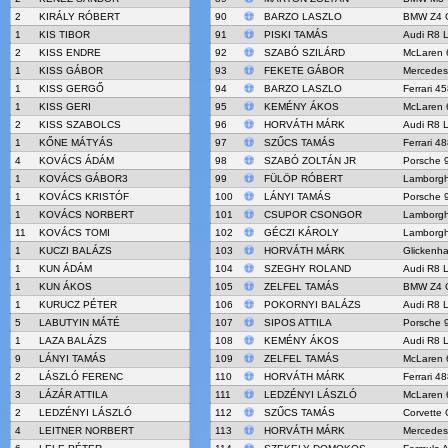
2
KIRÁLY RÓBERT
90
BARZO LASZLO
BMW Z4 
1
KIS TIBOR
91
PISKI TAMÁS
Audi R8 
2
KISS ENDRE
92
SZABÓ SZILÁRD
McLaren 
1
KISS GÁBOR
93
FEKETE GÁBOR
Mercedes
1
KISS GERGŐ
94
BARZO LASZLO
Ferrari 4
1
KISS GERI
95
KEMÉNY ÁKOS
McLaren 
2
KISS SZABOLCS
96
HORVÁTH MÁRK
Audi R8 
1
KŐNE MÁTYÁS
97
SZŰCS TAMÁS
Ferrari 4
4
KOVÁCS ÁDÁM
98
SZABÓ ZOLTÁN JR
Porsche 
1
KOVÁCS GÁBOR3
99
FÜLÖP RÓBERT
Lamborgh
1
KOVÁCS KRISTÓF
100
LÁNYI TAMÁS
Porsche 
1
KOVÁCS NORBERT
101
CSUPOR CSONGOR
Lamborgh
11
KOVÁCS TOMI
102
GÉCZI KÁROLY
Lamborgh
1
KUCZI BALÁZS
103
HORVÁTH MÁRK
Glickenh
1
KUN ÁDÁM
104
SZEGHY ROLAND
Audi R8 
1
KUN ÁKOS
105
ZELFEL TAMÁS
BMW Z4 
1
KURUCZ PÉTER
106
POKORNYI BALÁZS
Audi R8 
5
LABUTYIN MÁTÉ
107
SIPOS ATTILA
Porsche 
1
LAZA BALÁZS
108
KEMÉNY ÁKOS
Audi R8 
9
LÁNYI TAMÁS
109
ZELFEL TAMÁS
McLaren 
2
LÁSZLÓ FERENC
110
HORVÁTH MÁRK
Ferrari 4
3
LÁZÁR ATTILA
111
LEDZÉNYI LÁSZLÓ
McLaren 
2
LEDZÉNYI LÁSZLÓ
112
SZŰCS TAMÁS
Corvette 
4
LEITNER NORBERT
113
HORVÁTH MÁRK
Mercede