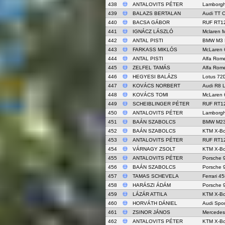
438
ANTALOVITS PÉTER
Lamborghi
439
BALAZS BERTALAN
Audi TT 
440
BACSA GÁBOR
RUF RT1
441
IGNÁCZ LÁSZLÓ
Mclaren 
442
ANTAL PISTI
BMW M3 
443
FARKASS MIKLÓS
McLaren 
444
ANTAL PISTI
Alfa Rom
445
ZELFEL TAMÁS
Alfa Rom
446
HEGYESI BALÁZS
Lotus 72
447
KOVÁCS NORBERT
Audi R8 
448
KOVÁCS TOMI
McLaren 
449
SCHEIBLINGER PÉTER
RUF RT1
450
ANTALOVITS PÉTER
Lamborghi
451
BAÁN SZABOLCS
BMW M235
452
BAÁN SZABOLCS
KTM X-B
453
ANTALOVITS PÉTER
RUF RT1
454
VÁRNAGY ZSOLT
KTM X-B
455
ANTALOVITS PÉTER
Porsche 
456
BAÁN SZABOLCS
Porsche 
457
TAMAS SCHEVELA
Ferrari 4
458
HARÁSZI ÁDÁM
Porsche 
459
LÁZÁR ATTILA
KTM X-B
460
HORVÁTH DÁNIEL
Audi Spor
461
ZSINOR JÁNOS
Mercede
462
ANTALOVITS PÉTER
KTM X-B