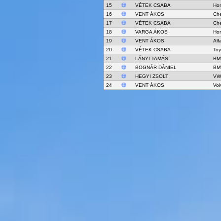
15
VÉTEK CSABA
Hon
16
VENT ÁKOS
Che
17
VÉTEK CSABA
Che
18
VARGA ÁKOS
Hon
19
VENT ÁKOS
Alf
20
VÉTEK CSABA
Toy
21
LÁNYI TAMÁS
BM
22
BOGNÁR DÁNIEL
BM
23
HEGYI ZSOLT
VW
24
VENT ÁKOS
Vol