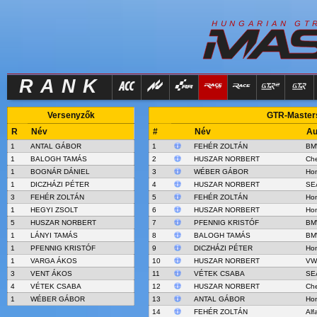
R
I
H
U
N
G
A
A
N
G
T
RANK
Versenyzők
GTR-Masters
R
Név
#
Név
Au
1
ANTAL GÁBOR
1
FEHÉR ZOLTÁN
BM
1
BALOGH TAMÁS
2
HUSZAR NORBERT
Che
1
BOGNÁR DÁNIEL
3
WÉBER GÁBOR
Hon
1
DICZHÁZI PÉTER
4
HUSZAR NORBERT
SE
3
FEHÉR ZOLTÁN
5
FEHÉR ZOLTÁN
Hon
1
HEGYI ZSOLT
6
HUSZAR NORBERT
Hon
5
HUSZAR NORBERT
7
PFENNIG KRISTÓF
BM
1
LÁNYI TAMÁS
8
BALOGH TAMÁS
BM
1
PFENNIG KRISTÓF
9
DICZHÁZI PÉTER
Hon
1
VARGA ÁKOS
10
HUSZAR NORBERT
VW
3
VENT ÁKOS
11
VÉTEK CSABA
SE
4
VÉTEK CSABA
12
HUSZAR NORBERT
Che
1
WÉBER GÁBOR
13
ANTAL GÁBOR
Hon
14
FEHÉR ZOLTÁN
Alf