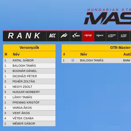
R
I
H
U
N
G
A
A
N
G
T
RANK
Versenyzők
GTR-Masters
R
Név
#
Név
Aut
1
ANTAL GÁBOR
1
BALOGH TAMÁS
BMW 
1
BALOGH TAMÁS
1
BOGNÁR DÁNIEL
1
DICZHÁZI PÉTER
3
FEHÉR ZOLTÁN
1
HEGYI ZSOLT
5
HUSZAR NORBERT
1
LÁNYI TAMÁS
1
PFENNIG KRISTÓF
1
VARGA ÁKOS
3
VENT ÁKOS
4
VÉTEK CSABA
1
WÉBER GÁBOR