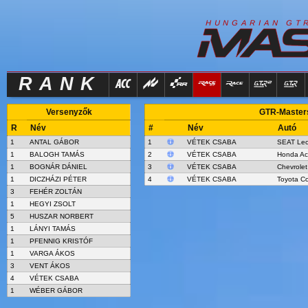
R
I
H
U
N
G
A
A
N
G
T
RANK
Versenyzők
GTR-Masters
R
Név
#
Név
Autó
1
ANTAL GÁBOR
1
VÉTEK CSABA
SEAT Le
1
BALOGH TAMÁS
2
VÉTEK CSABA
Honda Ac
1
BOGNÁR DÁNIEL
3
VÉTEK CSABA
Chevrolet
1
DICZHÁZI PÉTER
4
VÉTEK CSABA
Toyota Co
3
FEHÉR ZOLTÁN
1
HEGYI ZSOLT
5
HUSZAR NORBERT
1
LÁNYI TAMÁS
1
PFENNIG KRISTÓF
1
VARGA ÁKOS
3
VENT ÁKOS
4
VÉTEK CSABA
1
WÉBER GÁBOR