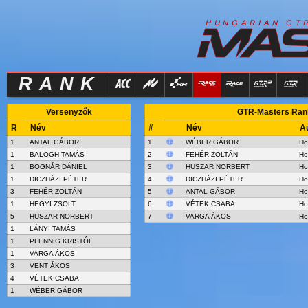
R
I
H
U
N
G
A
A
N
G
T
RANK
Versenyzők
GTR-Masters Rank
R
Név
#
Név
A
1
ANTAL GÁBOR
1
WÉBER GÁBOR
Ho
1
BALOGH TAMÁS
2
FEHÉR ZOLTÁN
Ho
1
BOGNÁR DÁNIEL
3
HUSZAR NORBERT
Ho
1
DICZHÁZI PÉTER
4
DICZHÁZI PÉTER
Ho
3
FEHÉR ZOLTÁN
5
ANTAL GÁBOR
Ho
1
HEGYI ZSOLT
6
VÉTEK CSABA
Ho
5
HUSZAR NORBERT
7
VARGA ÁKOS
Ho
1
LÁNYI TAMÁS
1
PFENNIG KRISTÓF
1
VARGA ÁKOS
3
VENT ÁKOS
4
VÉTEK CSABA
1
WÉBER GÁBOR