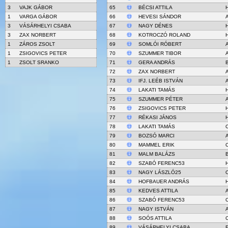
3
VAJK GÁBOR
65
BÉCSI ATTILA
1
VARGA GÁBOR
66
HEVESI SÁNDOR
3
VÁSÁRHELYI CSABA
67
NAGY DÉNES
3
ZAX NORBERT
68
KOTROCZÓ ROLAND
1
ZÁROS ZSOLT
69
SOMLÓI RÓBERT
1
ZSIGOVICS PETER
70
SZUMMER TIBOR
A
1
ZSOLT SRANKO
71
GERA ANDRÁS
72
ZAX NORBERT
73
IFJ. LEÉB ISTVÁN
74
LAKATI TAMÁS
75
SZUMMER PÉTER
A
76
ZSIGOVICS PETER
77
RÉKASI JÁNOS
H
78
LAKATI TAMÁS
79
BOZSÓ MARCI
80
MAMMEL ERIK
81
MALM BALÁZS
82
SZABÓ FERENC53
83
NAGY LÁSZLÓ25
84
HOFBAUER ANDRÁS
85
KEDVES ATTILA
86
SZABÓ FERENC53
87
NAGY ISTVÁN
88
SOÓS ATTILA
89
VÁSÁRHELYI CSABA