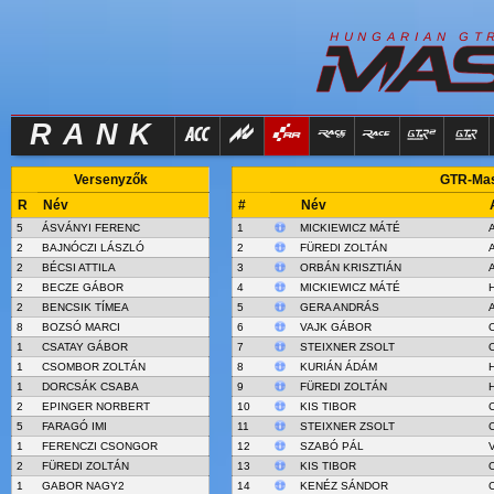
R
I
H
U
N
G
A
A
N
G
T
RANK
Versenyzők
GTR-Mast
R
Név
#
Név
5
ÁSVÁNYI FERENC
1
MICKIEWICZ MÁTÉ
A
2
BAJNÓCZI LÁSZLÓ
2
FÜREDI ZOLTÁN
A
2
BÉCSI ATTILA
3
ORBÁN KRISZTIÁN
A
2
BECZE GÁBOR
4
MICKIEWICZ MÁTÉ
H
2
BENCSIK TÍMEA
5
GERA ANDRÁS
A
8
BOZSÓ MARCI
6
VAJK GÁBOR
O
1
CSATAY GÁBOR
7
STEIXNER ZSOLT
O
1
CSOMBOR ZOLTÁN
8
KURIÁN ÁDÁM
1
DORCSÁK CSABA
9
FÜREDI ZOLTÁN
H
2
EPINGER NORBERT
10
KIS TIBOR
5
FARAGÓ IMI
11
STEIXNER ZSOLT
1
FERENCZI CSONGOR
12
SZABÓ PÁL
V
2
FÜREDI ZOLTÁN
13
KIS TIBOR
O
1
GABOR NAGY2
14
KENÉZ SÁNDOR