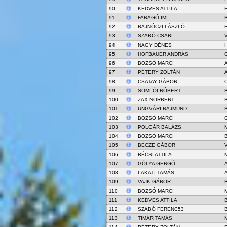
90
KEDVES ATTILA
H
91
FARAGÓ IMI
92
BAJNÓCZI LÁSZLÓ
93
SZABÓ CSABI
94
NAGY DÉNES
95
HOFBAUER ANDRÁS
96
BOZSÓ MARCI
A
97
PÉTERY ZOLTÁN
98
CSATAY GÁBOR
99
SOMLÓI RÓBERT
100
ZAX NORBERT
101
UNGVÁRI RAJMUND
102
BOZSÓ MARCI
103
POLGÁR BALÁZS
104
BOZSÓ MARCI
105
BECZE GÁBOR
106
BÉCSI ATTILA
107
GÓLYA GERGŐ
A
108
LAKATI TAMÁS
109
VAJK GÁBOR
110
BOZSÓ MARCI
111
KEDVES ATTILA
112
SZABÓ FERENC53
113
TIMÁR TAMÁS