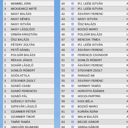
1
MAMMEL ERIK
40
IFJ. LEÉB ISTVÁN
A
3
MICKIEWICZ MÁTÉ
41
IFJ. LEÉB ISTVÁN
1
NAGY BALÁZS
42
ÁSVÁNYI FERENC
2
NAGY DÉNES
43
NAGY ISTVÁN
H
2
NAGY ISTVÁN
44
ŐSZ BALÁZS
1
NAGY LÁSZLÓ25
45
BOZSÓ MARCI
H
1
ORBÁN KRISZTIÁN
46
POLGÁR BALÁZS
1
ŐSZ BALÁZS
47
BENCSIK TÍMEA
3
PÉTERY ZOLTÁN
48
IFJ. LEÉB ISTVÁN
1
PETŐ DÁNIEL
49
ÁSVÁNYI FERENC
2
POLGÁR BALÁZS
50
FERENCZI CSONGOR
2
RÉKASI JÁNOS
51
SOMLÓI RÓBERT
H
2
SOHÁR LÁSZLÓ
52
ÁSVÁNYI FERENC
3
SOMLÓI RÓBERT
53
STEIXNER ZSOLT
3
SOÓS ATTILA
54
FARAGÓ IMI
3
STEIXNER ZSOLT
55
ÁSVÁNYI FERENC
1
SZABÓ CSABI
56
HARMATI TAMÁS
3
SZABÓ FERENC53
57
HORVÁTH ÁDÁM26
1
SZABÓ PÁL
58
HOCZA PARTRIK
1
SZÉKELY ISTVÁN
59
KISS BÉLA
1
SZPEVÁR LÁSZLÓ
60
BOZSÓ MARCI
1
SZUMMER PÉTER
61
KURIÁN ÁDÁM
1
SZUMMER TIBOR
62
MALM BALÁZS
1
TIMÁR TAMÁS
63
BECZE GÁBOR
2
UNGVÁRI RAJMUND
64
VARGA GÁBOR