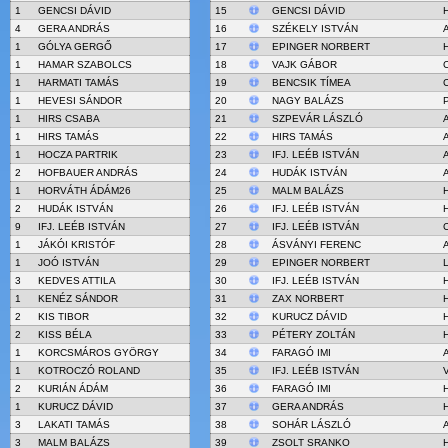
1
GENCSI DÁVID
15
GENCSI DÁVID
H
4
GERA ANDRÁS
16
SZÉKELY ISTVÁN
A
1
GÓLYA GERGŐ
17
EPINGER NORBERT
1
HAMAR SZABOLCS
18
VAJK GÁBOR
1
HARMATI TAMÁS
19
BENCSIK TÍMEA
1
HEVESI SÁNDOR
20
NAGY BALÁZS
1
HIRS CSABA
21
SZPEVÁR LÁSZLÓ
A
1
HIRS TAMÁS
22
HIRS TAMÁS
A
1
HOCZA PARTRIK
23
IFJ. LEÉB ISTVÁN
2
HOFBAUER ANDRÁS
24
HUDÁK ISTVÁN
A
1
HORVÁTH ÁDÁM26
25
MALM BALÁZS
2
HUDÁK ISTVÁN
26
IFJ. LEÉB ISTVÁN
9
IFJ. LEÉB ISTVÁN
27
IFJ. LEÉB ISTVÁN
1
JÁKÓI KRISTÓF
28
ÁSVÁNYI FERENC
1
JOÓ ISTVÁN
29
EPINGER NORBERT
3
KEDVES ATTILA
30
IFJ. LEÉB ISTVÁN
1
KENÉZ SÁNDOR
31
ZAX NORBERT
H
2
KIS TIBOR
32
KURUCZ DÁVID
H
2
KISS BÉLA
33
PÉTERY ZOLTÁN
1
KORCSMÁROS GYÖRGY
34
FARAGÓ IMI
A
1
KOTROCZÓ ROLAND
35
IFJ. LEÉB ISTVÁN
2
KURIÁN ÁDÁM
36
FARAGÓ IMI
H
1
KURUCZ DÁVID
37
GERA ANDRÁS
H
3
LAKATI TAMÁS
38
SOHÁR LÁSZLÓ
A
3
MALM BALÁZS
39
ZSOLT SRANKO