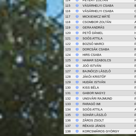
114
PÉTERY ZOLTÁN
115
VÁSÁRHELYI CSABA
116
VÁSÁRHELYI CSABA
117
MICKIEWICZ MÁTÉ
P
118
CSOMBOR ZOLTÁN
119
GERA ANDRÁS
P
120
PETŐ DÁNIEL
121
SOÓS ATTILA
122
BOZSÓ MARCI
P
123
DORCSÁK CSABA
P
124
HIRS CSABA
P
125
HAMAR SZABOLCS
P
126
JOÓ ISTVÁN
P
127
BAJNÓCZI LÁSZLÓ
P
128
JÁKÓI KRISTÓF
P
129
HUDÁK ISTVÁN
P
130
KISS BÉLA
P
131
GABOR NAGY2
132
UNGVÁRI RAJMUND
P
133
FARAGÓ IMI
P
134
SOÓS ATTILA
135
SOHÁR LÁSZLÓ
P
136
ZÁROS ZSOLT
P
137
RÉKASI JÁNOS
P
138
KORCSMÁROS GYÖRGY