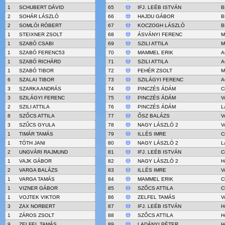
1
SCHUBERT DÁVID
65
IFJ. LEÉB ISTVÁN
B
2
SOHÁR LÁSZLÓ
66
HAJDU GÁBOR
B
2
SOMLÓI RÓBERT
67
KOCZOGH LÁSZLÓ
B
1
STEIXNER ZSOLT
68
ÁSVÁNYI FERENC
M
1
SZABÓ CSABI
69
SZILI ATTILA
M
1
SZABÓ FERENC53
70
MAMMEL ERIK
A
1
SZABÓ RICHÁRD
71
SZILI ATTILA
A
1
SZABÓ TIBOR
72
FEHÉR ZSOLT
M
6
SZALAI TIBOR
73
SZILÁGYI FERENC
A
3
SZARKA ANDRÁS
74
PINCZÉS ÁDÁM
C
3
SZILÁGYI FERENC
75
PINCZÉS ÁDÁM
V
2
SZILI ATTILA
76
PINCZÉS ÁDÁM
L
8
SZŐCS ATTILA
77
ŐSZ BALÁZS
V
3
SZŰCS GYULA
78
NAGY LÁSZLÓ 2
V
1
TIMÁR TAMÁS
79
ILLÉS IMRE
C
1
TÓTH JANI
80
NAGY LÁSZLÓ 2
L
2
UNGVÁRI RAJMUND
81
IFJ. LEÉB ISTVÁN
C
1
VAJK GÁBOR
82
NAGY LÁSZLÓ 2
H
2
VARGA BALÁZS
83
ILLÉS IMRE
V
1
VARGA TAMÁS
84
MAMMEL ERIK
C
1
VIZNER GÁBOR
85
SZŐCS ATTILA
C
1
VOJTEK VIKTOR
86
ZELFEL TAMÁS
V
3
ZAX NORBERT
87
IFJ. LEÉB ISTVÁN
H
1
ZÁROS ZSOLT
88
SZŐCS ATTILA
H
9
ZELFEL TAMÁS
89
LADÁNYI PÉTER
H