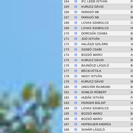
164
IFJ. LEÉB ISTVÁN
P
165
KURUCZ DÁVID
A
166
FARAGÓ IMI
B
167
FARAGÓ IMI
M
168
LOVAS SZABOLCS
C
169
LOVAS SZABOLCS
H
170
DORCSÁK CSABA
B
171
JOÓ ISTVÁN
B
172
HALÁSZI SZILÁRD
V
173
SZABÓ CSABI
A
174
BOZSÓ MARCI
A
175
KURUCZ DÁVID
B
176
BAJNÓCZI LÁSZLÓ
B
177
BÉCSI ATTILA
C
178
NAGY ISTVÁN
R
179
KURUCZ DÁVID
M
180
UNGVÁRI RAJMUND
B
181
SOMLÓI RÓBERT
A
182
HUDÁK ISTVÁN
F
183
PERGER BÁLINT
V
184
LOVAS SZABOLCS
L
185
BOZSÓ MARCI
B
186
BOZSÓ MARCI
O
187
HOFBAUER ANDRÁS
C
188
SOHÁR LÁSZLÓ
A