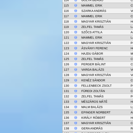
114
GÓLYA GERGŐ
C
115
MAMMEL ERIK
C
116
SZARKA ANDRÁS
V
117
MAMMEL ERIK
C
118
MAGYAR KRISZTIÁN
H
119
ZELFEL TAMÁS
L
120
SZŐCS ATTILA
A
121
MAMMEL ERIK
L
122
MAGYAR KRISZTIÁN
P
123
ÁSVÁNYI FERENC
H
124
HAJDU GÁBOR
M
125
ZELFEL TAMÁS
C
126
PERGER BÁLINT
C
127
VARGA BALÁZS
V
128
MAGYAR KRISZTIÁN
V
129
KENÉZ SÁNDOR
C
130
FELLENBECK ZSOLT
P
131
FÜREDI ZOLTÁN
C
132
ZELFEL TAMÁS
P
133
MÉSZÁROS MÁTÉ
H
134
MALM BALÁZS
L
135
EPINGER NORBERT
A
136
KIRÁLY RÓBERT
H
137
MAGYAR KRISZTIÁN
C
138
GERA ANDRÁS
R