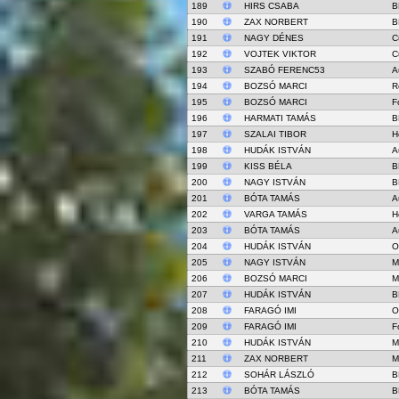
189
HIRS CSABA
B
190
ZAX NORBERT
B
191
NAGY DÉNES
C
192
VOJTEK VIKTOR
C
193
SZABÓ FERENC53
A
194
BOZSÓ MARCI
R
195
BOZSÓ MARCI
F
196
HARMATI TAMÁS
B
197
SZALAI TIBOR
H
198
HUDÁK ISTVÁN
A
199
KISS BÉLA
B
200
NAGY ISTVÁN
B
201
BÓTA TAMÁS
A
202
VARGA TAMÁS
H
203
BÓTA TAMÁS
A
204
HUDÁK ISTVÁN
O
205
NAGY ISTVÁN
M
206
BOZSÓ MARCI
M
207
HUDÁK ISTVÁN
B
208
FARAGÓ IMI
O
209
FARAGÓ IMI
F
210
HUDÁK ISTVÁN
M
211
ZAX NORBERT
M
212
SOHÁR LÁSZLÓ
B
213
BÓTA TAMÁS
B