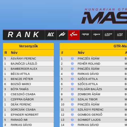
R
I
H
U
N
G
A
A
N
G
T
RANK
Versenyzők
GTR-Mas
R
Név
#
Név
A
5
ÁSVÁNYI FERENC
1
PINCZÉS ÁDÁM
B
1
BAJNÓCZI LÁSZLÓ
2
FEHÉR ROLAND
M
1
BAMBERGER ALEX
3
PINCZÉS ÁDÁM
M
1
BÉCSI ATTILA
4
FARKAS DÁVID
B
1
BENCZE PÉTER
5
SZŐCS ATTILA
B
6
BOZSÓ MARCI
6
SZŐCS ATTILA
B
3
BÓTA TAMÁS
7
POLGÁR BALÁZS
M
1
CSESZKÓ CSABA
8
ZOMBORI ÁDÁM
B
1
CZIFFRA GÁBOR
9
SZALAI TIBOR
M
1
DEÁK FERENC
10
PINCZÉS ÁDÁM
B
1
DORCSÁK CSABA
11
SZILÁGYI FERENC
M
1
EPINGER NORBERT
12
GOMBOS GERGŐ
B
5
FARAGÓ IMI
13
SCHMIDT LAJOS
M
3
FARKAS DÁVID
14
FARKAS DÁVID
M