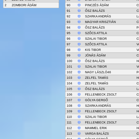
2
ZOMBORI ÁDÁM
90
PINCZÉS ÁDÁM
C
91
ŐSZ BALÁZS
C
92
SZARKA ANDRÁS
L
93
MAGYAR KRISZTIÁN
C
94
ŐSZ BALÁZS
P
95
SZŐCS ATTILA
C
96
SZALAI TIBOR
C
97
SZŐCS ATTILA
V
98
KIS TIBOR
V
99
JÓNÁS ÁDÁM
C
100
ŐSZ BALÁZS
H
101
SZALAI TIBOR
V
102
NAGY LÁSZLÓ46
P
103
ZELFEL TAMÁS
H
104
ZELFEL TAMÁS
C
105
ŐSZ BALÁZS
L
106
FELLENBECK ZSOLT
C
107
GÓLYA GERGŐ
C
108
SZARKA ANDRÁS
H
109
FELLENBECK ZSOLT
H
110
SZALAI TIBOR
L
111
FELLENBECK ZSOLT
C
112
MAMMEL ERIK
H
113
VARGA BALÁZS
C