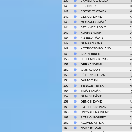
139
BAMBERGER ALEX
H
140
KIS TIBOR
C
141
CSESZKÓ CSABA
V
142
GENCSI DÁVID
A
143
MÉSZÁROS MÁTÉ
C
144
STEIXNER ZSOLT
C
145
KURIÁN ÁDÁM
L
146
KURUCZ DÁVID
A
147
GERA ANDRÁS
B
148
KOTROCZÓ ROLAND
C
149
ZAX NORBERT
C
150
FELLENBECK ZSOLT
V
151
GERA ANDRÁS
A
152
VAJK GÁBOR
C
153
PÉTERY ZOLTÁN
L
154
FARAGÓ IMI
R
155
BENCZE PÉTER
H
156
TIMÁR TAMÁS
L
157
GENCSI DÁVID
B
158
GENCSI DÁVID
A
159
IFJ. LEÉB ISTVÁN
C
160
UNGVÁRI RAJMUND
C
161
SOMLÓI RÓBERT
C
162
KEDVES ATTILA
C
163
NAGY ISTVÁN
C