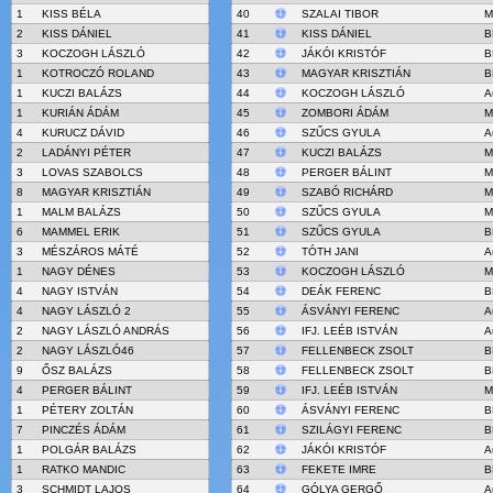
1
KISS BÉLA
40
SZALAI TIBOR
M
2
KISS DÁNIEL
41
KISS DÁNIEL
B
3
KOCZOGH LÁSZLÓ
42
JÁKÓI KRISTÓF
B
1
KOTROCZÓ ROLAND
43
MAGYAR KRISZTIÁN
B
1
KUCZI BALÁZS
44
KOCZOGH LÁSZLÓ
A
1
KURIÁN ÁDÁM
45
ZOMBORI ÁDÁM
M
4
KURUCZ DÁVID
46
SZŰCS GYULA
A
2
LADÁNYI PÉTER
47
KUCZI BALÁZS
M
3
LOVAS SZABOLCS
48
PERGER BÁLINT
M
8
MAGYAR KRISZTIÁN
49
SZABÓ RICHÁRD
M
1
MALM BALÁZS
50
SZŰCS GYULA
M
6
MAMMEL ERIK
51
SZŰCS GYULA
B
3
MÉSZÁROS MÁTÉ
52
TÓTH JANI
A
1
NAGY DÉNES
53
KOCZOGH LÁSZLÓ
M
4
NAGY ISTVÁN
54
DEÁK FERENC
B
4
NAGY LÁSZLÓ 2
55
ÁSVÁNYI FERENC
A
2
NAGY LÁSZLÓ ANDRÁS
56
IFJ. LEÉB ISTVÁN
A
2
NAGY LÁSZLÓ46
57
FELLENBECK ZSOLT
B
9
ŐSZ BALÁZS
58
FELLENBECK ZSOLT
B
4
PERGER BÁLINT
59
IFJ. LEÉB ISTVÁN
M
1
PÉTERY ZOLTÁN
60
ÁSVÁNYI FERENC
B
7
PINCZÉS ÁDÁM
61
SZILÁGYI FERENC
B
1
POLGÁR BALÁZS
62
JÁKÓI KRISTÓF
A
1
RATKO MANDIC
63
FEKETE IMRE
B
3
SCHMIDT LAJOS
64
GÓLYA GERGŐ
A