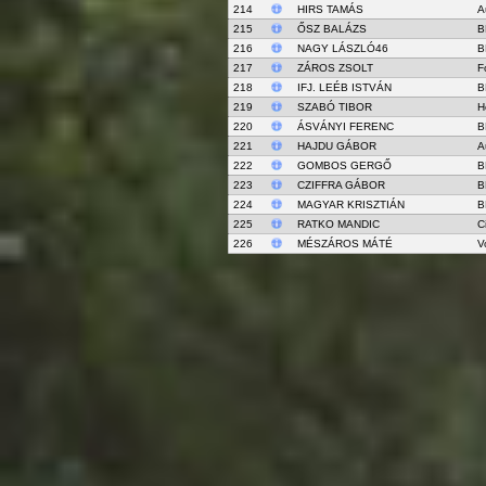
214
HIRS TAMÁS
A
215
ŐSZ BALÁZS
B
216
NAGY LÁSZLÓ46
B
217
ZÁROS ZSOLT
F
218
IFJ. LEÉB ISTVÁN
B
219
SZABÓ TIBOR
H
220
ÁSVÁNYI FERENC
B
221
HAJDU GÁBOR
A
222
GOMBOS GERGŐ
B
223
CZIFFRA GÁBOR
B
224
MAGYAR KRISZTIÁN
B
225
RATKO MANDIC
C
226
MÉSZÁROS MÁTÉ
V