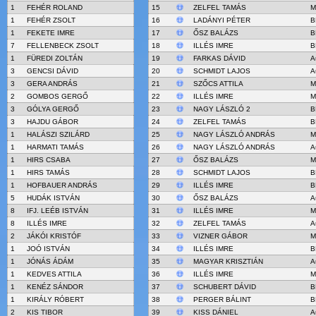
1
FEHÉR ROLAND
15
ZELFEL TAMÁS
M
1
FEHÉR ZSOLT
16
LADÁNYI PÉTER
B
1
FEKETE IMRE
17
ŐSZ BALÁZS
B
7
FELLENBECK ZSOLT
18
ILLÉS IMRE
B
1
FÜREDI ZOLTÁN
19
FARKAS DÁVID
A
3
GENCSI DÁVID
20
SCHMIDT LAJOS
A
3
GERA ANDRÁS
21
SZŐCS ATTILA
M
2
GOMBOS GERGŐ
22
ILLÉS IMRE
M
3
GÓLYA GERGŐ
23
NAGY LÁSZLÓ 2
B
3
HAJDU GÁBOR
24
ZELFEL TAMÁS
B
1
HALÁSZI SZILÁRD
25
NAGY LÁSZLÓ ANDRÁS
M
1
HARMATI TAMÁS
26
NAGY LÁSZLÓ ANDRÁS
A
1
HIRS CSABA
27
ŐSZ BALÁZS
M
1
HIRS TAMÁS
28
SCHMIDT LAJOS
B
1
HOFBAUER ANDRÁS
29
ILLÉS IMRE
B
5
HUDÁK ISTVÁN
30
ŐSZ BALÁZS
A
8
IFJ. LEÉB ISTVÁN
31
ILLÉS IMRE
M
8
ILLÉS IMRE
32
ZELFEL TAMÁS
A
2
JÁKÓI KRISTÓF
33
VIZNER GÁBOR
M
1
JOÓ ISTVÁN
34
ILLÉS IMRE
B
1
JÓNÁS ÁDÁM
35
MAGYAR KRISZTIÁN
A
1
KEDVES ATTILA
36
ILLÉS IMRE
M
1
KENÉZ SÁNDOR
37
SCHUBERT DÁVID
B
1
KIRÁLY RÓBERT
38
PERGER BÁLINT
B
2
KIS TIBOR
39
KISS DÁNIEL
A