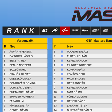
R
I
H
U
N
G
A
A
N
G
T
RANK
Versenyzők
GTR-Masters Rank 
R
Név
#
Név
5
ÁSVÁNYI FERENC
1
POLGÁR BALÁZS
1
BAJNÓCZI LÁSZLÓ
2
FÜREDI ZOLTÁN
1
BÉCSI ATTILA
3
KENÉZ SÁNDOR
1
BENKE NORBERT
4
EPINGER NORBERT
2
BOZSÓ MARCI
5
KURIÁN ÁDÁM
1
CSAHÓK OLIVÉR
6
KOVÁCS GERI
1
CSESZKÓ CSABA
7
MALM BALÁZS
1
DOMBÓVÁRI DOMINIK
8
GERA ANDRÁS
1
DORCSÁK CSABA
9
KENÉZ SÁNDOR
1
DUPTA-TÓTH DÁNIEL
10
FARAGÓ IMI
1
EPINGER NORBERT
11
FÜREDI ZOLTÁN
2
FARAGÓ IMI
12
GENCSI DÁVID
2
FÜREDI ZOLTÁN
13
LADÁNYI PÉTER
2
GENCSI DÁVID
14
DUPTA-TÓTH DÁNIEL