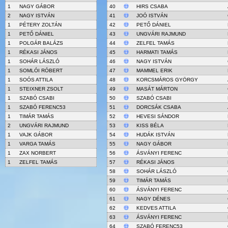
1
NAGY GÁBOR
40
HIRS CSABA
2
NAGY ISTVÁN
41
JOÓ ISTVÁN
1
PÉTERY ZOLTÁN
42
PETŐ DÁNIEL
1
PETŐ DÁNIEL
43
UNGVÁRI RAJMUND
1
POLGÁR BALÁZS
44
ZELFEL TAMÁS
1
RÉKASI JÁNOS
45
HARMATI TAMÁS
1
SOHÁR LÁSZLÓ
46
NAGY ISTVÁN
1
SOMLÓI RÓBERT
47
MAMMEL ERIK
1
SOÓS ATTILA
48
KORCSMÁROS GYÖRGY
1
STEIXNER ZSOLT
49
MASÁT MÁRTON
1
SZABÓ CSABI
50
SZABÓ CSABI
1
SZABÓ FERENC53
51
DORCSÁK CSABA
1
TIMÁR TAMÁS
52
HEVESI SÁNDOR
2
UNGVÁRI RAJMUND
53
KISS BÉLA
1
VAJK GÁBOR
54
HUDÁK ISTVÁN
1
VARGA TAMÁS
55
NAGY GÁBOR
1
ZAX NORBERT
56
ÁSVÁNYI FERENC
1
ZELFEL TAMÁS
57
RÉKASI JÁNOS
58
SOHÁR LÁSZLÓ
59
TIMÁR TAMÁS
60
ÁSVÁNYI FERENC
61
NAGY DÉNES
62
KEDVES ATTILA
63
ÁSVÁNYI FERENC
64
SZABÓ FERENC53