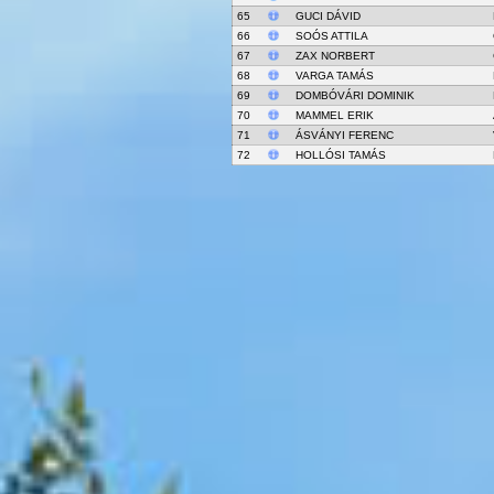
65
GUCI DÁVID
66
SOÓS ATTILA
67
ZAX NORBERT
68
VARGA TAMÁS
69
DOMBÓVÁRI DOMINIK
70
MAMMEL ERIK
71
ÁSVÁNYI FERENC
72
HOLLÓSI TAMÁS