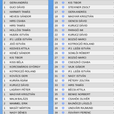
2
GERA ANDRÁS
15
KIS TIBOR
1
GUCI DÁVID
16
STEIXNER ZSOLT
1
HARMATI TAMÁS
17
GERA ANDRÁS
1
HEVESI SÁNDOR
18
MAGYAR KRISZTIÁN
1
HIRS CSABA
19
GENCSI DÁVID
1
HIRS TAMÁS
20
KURUCZ DÁVID
1
HOLLÓSI TAMÁS
21
FARAGÓ IMI
1
HUDÁK ISTVÁN
22
KURUCZ DÁVID
2
IFJ. LEÉB ISTVÁN
23
BOZSÓ MARCI
1
JOÓ ISTVÁN
24
KOTROCZÓ ROLAND
1
KEDVES ATTILA
25
IFJ. LEÉB ISTVÁN
2
KENÉZ SÁNDOR
26
SOMLÓI RÓBERT
1
KIS TIBOR
27
BOZSÓ MARCI
1
KISS BÉLA
28
CSESZKÓ CSABA
1
KORCSMÁROS GYÖRGY
29
VAJK GÁBOR
1
KOTROCZÓ ROLAND
30
IFJ. LEÉB ISTVÁN
1
KOVÁCS GERI
31
NAGY ISTVÁN
1
KURIÁN ÁDÁM
32
PÉTERY ZOLTÁN
2
KURUCZ DÁVID
33
HIRS TAMÁS
1
LADÁNYI PÉTER
34
BÉCSI ATTILA
1
MAGYAR KRISZTIÁN
35
BENKE NORBERT
1
MALM BALÁZS
36
CSAHÓK OLIVÉR
2
MAMMEL ERIK
37
BAJNÓCZI LÁSZLÓ
1
MASÁT MÁRTON
38
UNGVÁRI RAJMUND
1
NAGY DÉNES
39
ÁSVÁNYI FERENC