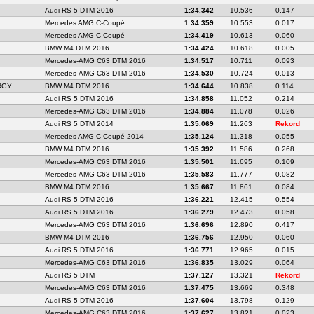
Audi RS 5 DTM 2016
1:34.342
10.536
0.147
Mercedes AMG C-Coupé
1:34.359
10.553
0.017
Mercedes AMG C-Coupé
1:34.419
10.613
0.060
BMW M4 DTM 2016
1:34.424
10.618
0.005
Mercedes-AMG C63 DTM 2016
1:34.517
10.711
0.093
Mercedes-AMG C63 DTM 2016
1:34.530
10.724
0.013
RGY
BMW M4 DTM 2016
1:34.644
10.838
0.114
Audi RS 5 DTM 2016
1:34.858
11.052
0.214
Mercedes-AMG C63 DTM 2016
1:34.884
11.078
0.026
Audi RS 5 DTM 2014
1:35.069
11.263
Rekord
Mercedes AMG C-Coupé 2014
1:35.124
11.318
0.055
BMW M4 DTM 2016
1:35.392
11.586
0.268
Mercedes-AMG C63 DTM 2016
1:35.501
11.695
0.109
Mercedes-AMG C63 DTM 2016
1:35.583
11.777
0.082
BMW M4 DTM 2016
1:35.667
11.861
0.084
Audi RS 5 DTM 2016
1:36.221
12.415
0.554
Audi RS 5 DTM 2016
1:36.279
12.473
0.058
Mercedes-AMG C63 DTM 2016
1:36.696
12.890
0.417
BMW M4 DTM 2016
1:36.756
12.950
0.060
Audi RS 5 DTM 2016
1:36.771
12.965
0.015
Mercedes-AMG C63 DTM 2016
1:36.835
13.029
0.064
Audi RS 5 DTM
1:37.127
13.321
Rekord
Mercedes-AMG C63 DTM 2016
1:37.475
13.669
0.348
Audi RS 5 DTM 2016
1:37.604
13.798
0.129
Mercedes-AMG C63 DTM 2016
1:37.627
13.821
0.023