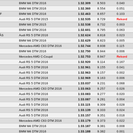
BMW M4 DTM 2016
1:32.309
8.503
0.040
BMW M4 DTM 2016
1:32.360
8.554
0.051
F
BMW M4 DTM 2016
1:32.463
8.657
0.103
Audi RS 5 DTM 2015
1:32.535
8.729
Rekord
BMW M4 DTM 2015
1:32.538
8.732
0.003
BMW M4 DTM 2016
1:32.601
8.795
0.063
ÁS
Audi RS 5 DTM 2016
1:32.624
8.818
0.023
BMW M4 DTM 2016
1:32.629
8.823
0.005
Mercedes-AMG C63 DTM 2016
1:32.744
8.938
0.115
BMW M4 DTM 2016
1:32.750
8.944
0.006
Mercedes AMG C-Coupé
1:32.753
8.947
Rekord
Audi RS 5 DTM 2016
1:32.920
9.114
0.167
Audi RS 5 DTM 2016
1:32.961
9.155
0.041
Audi RS 5 DTM 2016
1:32.963
9.157
0.002
Audi RS 5 DTM 2016
1:32.969
9.163
0.006
Audi RS 5 DTM 2016
1:33.037
9.231
0.068
Mercedes-AMG C63 DTM 2016
1:33.063
9.257
0.026
Audi RS 5 DTM 2016
1:33.083
9.277
0.020
Audi RS 5 DTM 2016
1:33.087
9.281
0.004
Audi RS 5 DTM 2016
1:33.115
9.309
0.028
Audi RS 5 DTM 2016
1:33.139
9.333
0.024
Audi RS 5 DTM 2016
1:33.157
9.351
0.018
Mercedes-AMG C63 DTM 2016
1:33.179
9.373
0.022
BMW M4 DTM 2016
1:33.187
9.381
0.008
BMW M4 DTM 2016
1:33.188
9.382
0.001