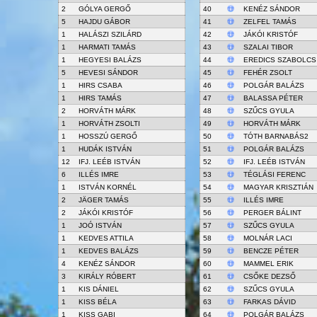
2
GÓLYA GERGŐ
40
KENÉZ SÁNDOR
5
HAJDU GÁBOR
41
ZELFEL TAMÁS
1
HALÁSZI SZILÁRD
42
JÁKÓI KRISTÓF
1
HARMATI TAMÁS
43
SZALAI TIBOR
1
HEGYESI BALÁZS
44
EREDICS SZABOLCS
5
HEVESI SÁNDOR
45
FEHÉR ZSOLT
1
HIRS CSABA
46
POLGÁR BALÁZS
1
HIRS TAMÁS
47
BALASSA PÉTER
2
HORVÁTH MÁRK
48
SZŰCS GYULA
1
HORVÁTH ZSOLTI
49
HORVÁTH MÁRK
1
HOSSZÚ GERGŐ
50
TÓTH BARNABÁS2
1
HUDÁK ISTVÁN
51
POLGÁR BALÁZS
12
IFJ. LEÉB ISTVÁN
52
IFJ. LEÉB ISTVÁN
6
ILLÉS IMRE
53
TÉGLÁSI FERENC
1
ISTVÁN KORNÉL
54
MAGYAR KRISZTIÁN
2
JÄGER TAMÁS
55
ILLÉS IMRE
2
JÁKÓI KRISTÓF
56
PERGER BÁLINT
1
JOÓ ISTVÁN
57
SZŰCS GYULA
1
KEDVES ATTILA
58
MOLNÁR LACI
1
KEDVES BALÁZS
59
BENCZE PÉTER
4
KENÉZ SÁNDOR
60
MAMMEL ERIK
3
KIRÁLY RÓBERT
61
CSŐKE DEZSŐ
1
KIS DÁNIEL
62
SZŰCS GYULA
1
KISS BÉLA
63
FARKAS DÁVID
1
KISS GABI
64
POLGÁR BALÁZS