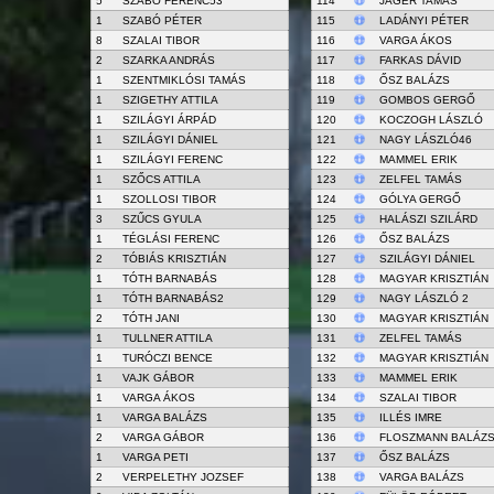
5
SZABÓ FERENC53
114
JÄGER TAMÁS
1
SZABÓ PÉTER
115
LADÁNYI PÉTER
8
SZALAI TIBOR
116
VARGA ÁKOS
2
SZARKA ANDRÁS
117
FARKAS DÁVID
1
SZENTMIKLÓSI TAMÁS
118
ŐSZ BALÁZS
1
SZIGETHY ATTILA
119
GOMBOS GERGŐ
1
SZILÁGYI ÁRPÁD
120
KOCZOGH LÁSZLÓ
1
SZILÁGYI DÁNIEL
121
NAGY LÁSZLÓ46
1
SZILÁGYI FERENC
122
MAMMEL ERIK
1
SZŐCS ATTILA
123
ZELFEL TAMÁS
1
SZOLLOSI TIBOR
124
GÓLYA GERGŐ
3
SZŰCS GYULA
125
HALÁSZI SZILÁRD
1
TÉGLÁSI FERENC
126
ŐSZ BALÁZS
2
TÓBIÁS KRISZTIÁN
127
SZILÁGYI DÁNIEL
1
TÓTH BARNABÁS
128
MAGYAR KRISZTIÁN
1
TÓTH BARNABÁS2
129
NAGY LÁSZLÓ 2
2
TÓTH JANI
130
MAGYAR KRISZTIÁN
1
TULLNER ATTILA
131
ZELFEL TAMÁS
1
TURÓCZI BENCE
132
MAGYAR KRISZTIÁN
1
VAJK GÁBOR
133
MAMMEL ERIK
1
VARGA ÁKOS
134
SZALAI TIBOR
1
VARGA BALÁZS
135
ILLÉS IMRE
2
VARGA GÁBOR
136
FLOSZMANN BALÁZ
1
VARGA PETI
137
ŐSZ BALÁZS
2
VERPELETHY JOZSEF
138
VARGA BALÁZS