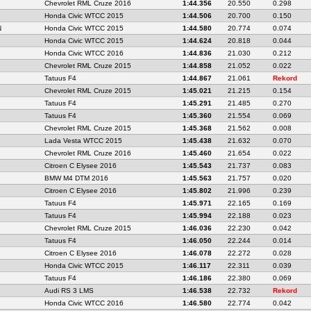
Chevrolet RML Cruze 2016
1:44.356
20.550
0.298
Honda Civic WTCC 2015
1:44.506
20.700
0.150
N
Honda Civic WTCC 2015
1:44.580
20.774
0.074
Honda Civic WTCC 2015
1:44.624
20.818
0.044
Honda Civic WTCC 2016
1:44.836
21.030
0.212
Chevrolet RML Cruze 2015
1:44.858
21.052
0.022
Tatuus F4
1:44.867
21.061
Rekord
Chevrolet RML Cruze 2015
1:45.021
21.215
0.154
Tatuus F4
1:45.291
21.485
0.270
Tatuus F4
1:45.360
21.554
0.069
Chevrolet RML Cruze 2015
1:45.368
21.562
0.008
Lada Vesta WTCC 2015
1:45.438
21.632
0.070
Chevrolet RML Cruze 2016
1:45.460
21.654
0.022
Citroen C Elysee 2016
1:45.543
21.737
0.083
BMW M4 DTM 2016
1:45.563
21.757
0.020
Citroen C Elysee 2016
1:45.802
21.996
0.239
Tatuus F4
1:45.971
22.165
0.169
Tatuus F4
1:45.994
22.188
0.023
Chevrolet RML Cruze 2015
1:46.036
22.230
0.042
Tatuus F4
1:46.050
22.244
0.014
Citroen C Elysee 2016
1:46.078
22.272
0.028
Honda Civic WTCC 2015
1:46.117
22.311
0.039
Tatuus F4
1:46.186
22.380
0.069
Audi RS 3 LMS
1:46.538
22.732
Rekord
Honda Civic WTCC 2016
1:46.580
22.774
0.042