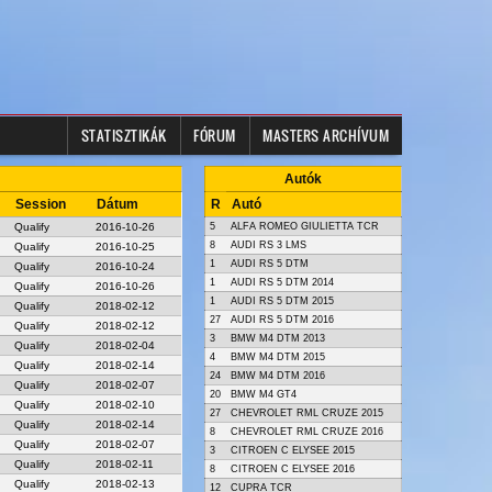
STATISZTIKÁK
FÓRUM
MASTERS ARCHÍVUM
Autók
Session
Dátum
R
Autó
Qualify
2016-10-26
5
ALFA ROMEO GIULIETTA TCR
8
AUDI RS 3 LMS
Qualify
2016-10-25
1
AUDI RS 5 DTM
Qualify
2016-10-24
1
AUDI RS 5 DTM 2014
Qualify
2016-10-26
1
AUDI RS 5 DTM 2015
Qualify
2018-02-12
27
AUDI RS 5 DTM 2016
Qualify
2018-02-12
3
BMW M4 DTM 2013
Qualify
2018-02-04
4
BMW M4 DTM 2015
Qualify
2018-02-14
24
BMW M4 DTM 2016
Qualify
2018-02-07
20
BMW M4 GT4
Qualify
2018-02-10
27
CHEVROLET RML CRUZE 2015
Qualify
2018-02-14
8
CHEVROLET RML CRUZE 2016
Qualify
2018-02-07
3
CITROEN C ELYSEE 2015
Qualify
2018-02-11
8
CITROEN C ELYSEE 2016
Qualify
2018-02-13
12
CUPRA TCR