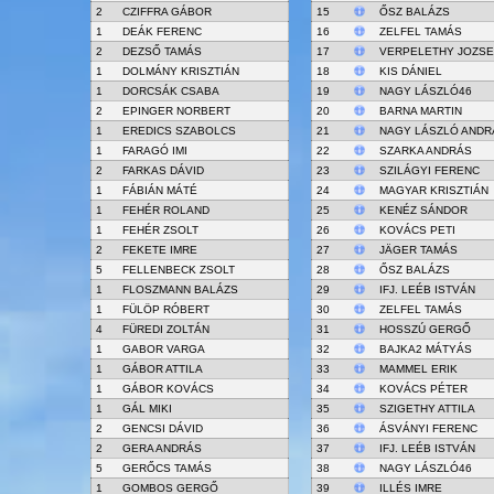
2
CZIFFRA GÁBOR
15
ŐSZ BALÁZS
1
DEÁK FERENC
16
ZELFEL TAMÁS
2
DEZSŐ TAMÁS
17
VERPELETHY JOZSE
1
DOLMÁNY KRISZTIÁN
18
KIS DÁNIEL
1
DORCSÁK CSABA
19
NAGY LÁSZLÓ46
2
EPINGER NORBERT
20
BARNA MARTIN
1
EREDICS SZABOLCS
21
NAGY LÁSZLÓ ANDR
1
FARAGÓ IMI
22
SZARKA ANDRÁS
2
FARKAS DÁVID
23
SZILÁGYI FERENC
1
FÁBIÁN MÁTÉ
24
MAGYAR KRISZTIÁN
1
FEHÉR ROLAND
25
KENÉZ SÁNDOR
1
FEHÉR ZSOLT
26
KOVÁCS PETI
2
FEKETE IMRE
27
JÄGER TAMÁS
5
FELLENBECK ZSOLT
28
ŐSZ BALÁZS
1
FLOSZMANN BALÁZS
29
IFJ. LEÉB ISTVÁN
1
FÜLÖP RÓBERT
30
ZELFEL TAMÁS
4
FÜREDI ZOLTÁN
31
HOSSZÚ GERGŐ
1
GABOR VARGA
32
BAJKA2 MÁTYÁS
1
GÁBOR ATTILA
33
MAMMEL ERIK
1
GÁBOR KOVÁCS
34
KOVÁCS PÉTER
1
GÁL MIKI
35
SZIGETHY ATTILA
2
GENCSI DÁVID
36
ÁSVÁNYI FERENC
2
GERA ANDRÁS
37
IFJ. LEÉB ISTVÁN
5
GERŐCS TAMÁS
38
NAGY LÁSZLÓ46
1
GOMBOS GERGŐ
39
ILLÉS IMRE