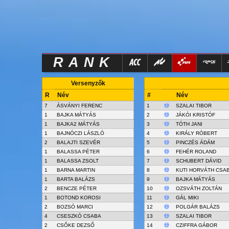
RANK
Versenyzők
R
Név
#
Név
7
ÁSVÁNYI FERENC
1
SZALAI TIBOR
1
BAJKA MÁTYÁS
2
JÁKÓI KRISTÓF
1
BAJKA2 MÁTYÁS
3
TÓTH JANI
1
BAJNÓCZI LÁSZLÓ
4
KIRÁLY RÓBERT
2
BALAJTI SZEVÉR
5
PINCZÉS ÁDÁM
1
BALASSA PÉTER
6
FEHÉR ROLAND
1
BALASSA ZSOLT
7
SCHUBERT DÁVID
1
BARNA MARTIN
8
KUTI HORVÁTH CSA
1
BARTA BALÁZS
9
BAJKA MÁTYÁS
2
BENCZE PÉTER
10
OZSVÁTH ZOLTÁN
1
BOTOND KOROSI
11
GÁL MIKI
2
BOZSÓ MARCI
12
POLGÁR BALÁZS
4
CSESZKÓ CSABA
13
SZALAI TIBOR
2
CSŐKE DEZSŐ
14
CZIFFRA GÁBOR