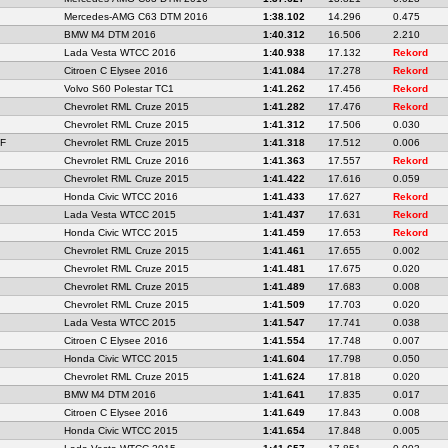
Mercedes-AMG C63 DTM 2016
1:38.102
14.296
0.475
BMW M4 DTM 2016
1:40.312
16.506
2.210
Lada Vesta WTCC 2016
1:40.938
17.132
Rekord
Citroen C Elysee 2016
1:41.084
17.278
Rekord
Volvo S60 Polestar TC1
1:41.262
17.456
Rekord
Chevrolet RML Cruze 2015
1:41.282
17.476
Rekord
Chevrolet RML Cruze 2015
1:41.312
17.506
0.030
F
Chevrolet RML Cruze 2015
1:41.318
17.512
0.006
Chevrolet RML Cruze 2016
1:41.363
17.557
Rekord
Chevrolet RML Cruze 2015
1:41.422
17.616
0.059
Honda Civic WTCC 2016
1:41.433
17.627
Rekord
Lada Vesta WTCC 2015
1:41.437
17.631
Rekord
Honda Civic WTCC 2015
1:41.459
17.653
Rekord
Chevrolet RML Cruze 2015
1:41.461
17.655
0.002
Chevrolet RML Cruze 2015
1:41.481
17.675
0.020
Chevrolet RML Cruze 2015
1:41.489
17.683
0.008
Chevrolet RML Cruze 2015
1:41.509
17.703
0.020
Lada Vesta WTCC 2015
1:41.547
17.741
0.038
Citroen C Elysee 2016
1:41.554
17.748
0.007
Honda Civic WTCC 2015
1:41.604
17.798
0.050
Chevrolet RML Cruze 2015
1:41.624
17.818
0.020
BMW M4 DTM 2016
1:41.641
17.835
0.017
Citroen C Elysee 2016
1:41.649
17.843
0.008
Honda Civic WTCC 2015
1:41.654
17.848
0.005