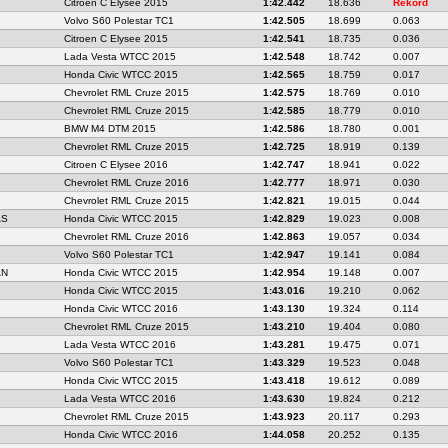
Citroen C Elysee 2015
1:42.442
18.636
Rekord
Volvo S60 Polestar TC1
1:42.505
18.699
0.063
Citroen C Elysee 2015
1:42.541
18.735
0.036
Lada Vesta WTCC 2015
1:42.548
18.742
0.007
Honda Civic WTCC 2015
1:42.565
18.759
0.017
Chevrolet RML Cruze 2015
1:42.575
18.769
0.010
Chevrolet RML Cruze 2015
1:42.585
18.779
0.010
BMW M4 DTM 2015
1:42.586
18.780
0.001
Chevrolet RML Cruze 2015
1:42.725
18.919
0.139
Citroen C Elysee 2016
1:42.747
18.941
0.022
Chevrolet RML Cruze 2016
1:42.777
18.971
0.030
Chevrolet RML Cruze 2015
1:42.821
19.015
0.044
ÁS
Honda Civic WTCC 2015
1:42.829
19.023
0.008
Chevrolet RML Cruze 2016
1:42.863
19.057
0.034
Volvo S60 Polestar TC1
1:42.947
19.141
0.084
ÁN
Honda Civic WTCC 2015
1:42.954
19.148
0.007
Honda Civic WTCC 2015
1:43.016
19.210
0.062
Honda Civic WTCC 2016
1:43.130
19.324
0.114
Chevrolet RML Cruze 2015
1:43.210
19.404
0.080
Lada Vesta WTCC 2016
1:43.281
19.475
0.071
Volvo S60 Polestar TC1
1:43.329
19.523
0.048
Honda Civic WTCC 2015
1:43.418
19.612
0.089
Lada Vesta WTCC 2016
1:43.630
19.824
0.212
Chevrolet RML Cruze 2015
1:43.923
20.117
0.293
Honda Civic WTCC 2016
1:44.058
20.252
0.135