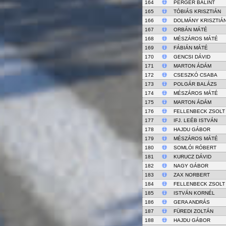
164
PERGER BÁLINT
165
TÓBIÁS KRISZTIÁN
166
DOLMÁNY KRISZTIÁ
167
ORBÁN MÁTÉ
168
MÉSZÁROS MÁTÉ
169
FÁBIÁN MÁTÉ
170
GENCSI DÁVID
171
MARTON ÁDÁM
172
CSESZKÓ CSABA
173
POLGÁR BALÁZS
174
MÉSZÁROS MÁTÉ
175
MARTON ÁDÁM
176
FELLENBECK ZSOLT
177
IFJ. LEÉB ISTVÁN
178
HAJDU GÁBOR
179
MÉSZÁROS MÁTÉ
180
SOMLÓI RÓBERT
181
KURUCZ DÁVID
182
NAGY GÁBOR
183
ZAX NORBERT
184
FELLENBECK ZSOLT
185
ISTVÁN KORNÉL
186
GERA ANDRÁS
187
FÜREDI ZOLTÁN
188
HAJDU GÁBOR