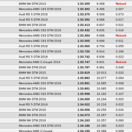
BMW M4 DTM 2013
1:33.295
9.489
Rekord
Mercedes-AMG C63 DTM 2016
1:33.302
9.496
0.007
Audi RS 5 DTM 2016
1:33.375
9.569
0.073
Audi RS 5 DTM 2016
1:33.392
9.586
0.017
BMW M4 DTM 2016
1:33.413
9.607
0.021
Mercedes-AMG C63 DTM 2016
1:33.432
9.626
0.019
Mercedes-AMG C63 DTM 2015
1:33.494
9.688
Rekord
Mercedes-AMG C63 DTM 2016
1:33.505
9.699
0.011
Audi RS 5 DTM 2016
1:33.560
9.754
0.055
Mercedes-AMG C63 DTM 2016
1:33.720
9.914
0.160
Audi RS 5 DTM 2016
1:33.742
9.936
0.022
Mercedes AMG C-Coupé 2014
1:33.747
9.941
Rekord
BMW M4 DTM 2016
1:33.787
9.981
0.040
BMW M4 DTM 2015
1:33.819
10.013
0.032
Audi RS 5 DTM 2016
1:33.883
10.077
0.064
Mercedes-AMG C63 DTM 2016
1:33.891
10.085
0.008
BMW M4 DTM 2016
1:33.891
10.085
0.000
Mercedes-AMG C63 DTM 2016
1:33.998
10.192
0.107
BMW M4 DTM 2016
1:34.000
10.194
0.002
Audi RS 5 DTM 2016
1:34.022
10.216
0.022
BMW M4 DTM 2016
1:34.056
10.250
0.034
BMW M4 DTM 2013
1:34.073
10.267
0.017
BMW M4 DTM 2016
1:34.163
10.357
0.090
Mercedes-AMG C63 DTM 2015
1:34.186
10.380
0.023
Mercedes AMG C-Coupé
1:34.195
10.389
0.009