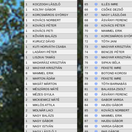
1
KOCZOGH LÁSZLÓ
65
ILLÉS IMRE
1
KOLTAY GÁBOR
66
CSŐKE DEZSŐ
2
KORCSMÁROS GYÖRGY
67
NAGY LÁSZLÓ46
1
KOVÁCS NORBERT
68
ÁSVÁNYI FERENC
3
KOVÁCS PÉTER
69
KOVÁCS PÉTER
1
KOVÁCS PETI
70
MAMMEL ERIK
1
KŐVÁRI BALÁZS
71
KORCSMÁROS GYÖ
2
KURUCZ DÁVID
72
TÓTH JANI
1
KUTI HORVÁTH CSABA
73
MAGYAR KRISZTIÁN
2
LADÁNYI PÉTER
74
BENCZE PÉTER
1
LISZKAI TAMÁS
75
MAGYAR KRISZTIÁN
1
MADARÁSZ KRISZTIÁN
76
SIPKAI BÉLA
12
MAGYAR KRISZTIÁN
77
FEKETE IMRE
8
MAMMEL ERIK
78
BOTOND KOROSI
3
MARTON ÁDÁM
79
FEKETE IMRE
1
MASÁT MÁRTON
80
TÓTH BARNABÁS
5
MÉSZÁROS MÁTÉ
81
BALASSA ZSOLT
1
MÉZES GYULA
82
ÁSVÁNYI FERENC
2
MICKIEWICZ MÁTÉ
83
GABOR VARGA
1
MIKLÓS ATTILA
84
HAJDU GÁBOR
2
MOLNÁR LACI
85
KOVÁCS NORBERT
2
NAGY BALÁZS
86
MAMMEL ERIK
1
NAGY GÁBOR
87
HAJDU GÁBOR
2
NAGY ISTVÁN
88
VARGA GÁBOR
1
NAGY LÁSZLÓ 2
89
PAP GÁBOR