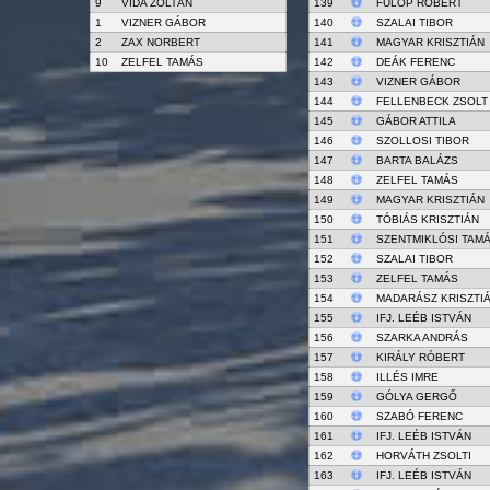
9
VIDA ZOLTÁN
139
FÜLÖP RÓBERT
1
VIZNER GÁBOR
140
SZALAI TIBOR
2
ZAX NORBERT
141
MAGYAR KRISZTIÁN
10
ZELFEL TAMÁS
142
DEÁK FERENC
143
VIZNER GÁBOR
144
FELLENBECK ZSOLT
145
GÁBOR ATTILA
146
SZOLLOSI TIBOR
147
BARTA BALÁZS
148
ZELFEL TAMÁS
149
MAGYAR KRISZTIÁN
150
TÓBIÁS KRISZTIÁN
151
SZENTMIKLÓSI TAM
152
SZALAI TIBOR
153
ZELFEL TAMÁS
154
MADARÁSZ KRISZTI
155
IFJ. LEÉB ISTVÁN
156
SZARKA ANDRÁS
157
KIRÁLY RÓBERT
158
ILLÉS IMRE
159
GÓLYA GERGŐ
160
SZABÓ FERENC
161
IFJ. LEÉB ISTVÁN
162
HORVÁTH ZSOLTI
163
IFJ. LEÉB ISTVÁN