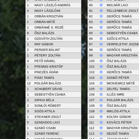
1
NAGY LÁSZLÓ ANDRÁS
90
MOLNÁR LACI
4
NAGY LÁSZLÓ46
91
FELLENBECK ZSOLT
1
ORBÁN KRISZTIÁN
92
GERŐCS TAMÁS
1
ORBÁN MÁTÉ
93
GERŐCS TAMÁS
1
ORBÁNNÉ S. ROZÉ
94
GERŐCS TAMÁS
9
ŐSZ BALÁZS
95
SEBESTYÉN CSABA
1
OZSVÁTH ZOLTÁN
96
SZŐCS ATTILA
1
PAP GÁBOR
97
VERPELETHY JOZSE
2
PERGER BÁLINT
98
GERŐCS TAMÁS
1
PÉTERY ZOLTÁN
99
MAGYAR KRISZTIÁN
4
PETŐ DÁNIEL
100
ŐSZ BALÁZS
1
PFENNIG KRISTÓF
101
ŐSZ BALÁZS
1
PINCZÉS ÁDÁM
102
GERŐCS TAMÁS
3
PISKI TAMÁS
103
SZABÓ PÉTER
12
POLGÁR BALÁZS
104
MICKIEWICZ MÁTÉ
1
SCHUBERT DÁVID
105
ZELFEL TAMÁS
1
SEBESTYÉN CSABA
106
ILLÉS IMRE
2
SIPKAI BÉLA
107
POLGÁR BALÁZS
2
SOMLÓI RÓBERT
108
ŐSZ BALÁZS
3
SOÓS ATTILA
109
MIKLÓS ATTILA
1
STEIXNER ZSOLT
110
KOLTAY GÁBOR
5
SZABADOS LACI
111
KOVÁCS PÉTER
1
SZABÓ CSABI
112
MAGYAR KRISZTIÁN
1
SZABÓ FERENC
113
DEZSŐ TAMÁS