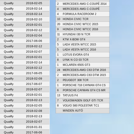
Qualify
2018-02-05
2
MERCEDES AMG C-COUPÉ 2014
Qualify
2018-02-14
4
MERCEDES AMG C-COUPÉ
Qualify
2018-02-14
4
FORMULA RACEROOM 2
Qualify
2018-02-10
10
HONDA CIVIC TCR
20
HONDA CIVIC WTCC 2015
Qualify
2018-02-01
9
HONDA CIVIC WTCC 2016
Qualify
2018-02-12
11
HYUNDAI I30 N TCR
Qualify
2018-02-04
2
KTM X-BOW GT4
Qualify
2017-06-06
5
LADA VESTA WTCC 2015
Qualify
2018-02-12
5
LADA VESTA WTCC 2016
Qualify
2018-02-07
1
LOTUS EVORA GT4
Qualify
2018-02-01
8
LYNK N CO 03 TCR
Qualify
2018-02-14
1
MCLAREN 650S GT3
Qualify
2018-02-12
24
MERCEDES-AMG C63 DTM 2016
Qualify
2017-06-05
2
MERCEDES-AMG C63 DTM 2015
Qualify
2018-02-09
2
PEUGEOT 308 TCR
Qualify
2017-06-07
1
PORSCHE 718 CAYMAN GT4 CS
Qualify
2018-02-07
6
PORSCHE CAYMAN GT4 CS MR
Qualify
2018-02-01
13
TATUUS F4
Qualify
2018-02-13
7
VOLKSWAGEN GOLF GTI TCR
Qualify
2018-02-05
8
VOLVO S60 POLESTAR TC1
Qualify
2018-02-08
MINDEN AUTÓ
Qualify
2018-02-13
Qualify
2018-02-07
Qualify
2018-01-31
Qualify
2017-06-06