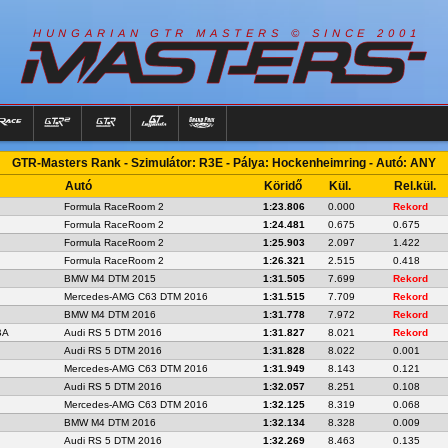
R
I
A
S
T
E
R
S
©
S
I
N
C
E
2
1
H
U
N
G
A
A
N
G
T
R
M
0
0
GTR-Masters Rank - Szimulátor: R3E - Pálya: Hockenheimring - Autó: ANY
Autó
Köridő
Kül.
Rel.kül.
Formula RaceRoom 2
1:23.806
0.000
Rekord
Formula RaceRoom 2
1:24.481
0.675
0.675
Formula RaceRoom 2
1:25.903
2.097
1.422
Formula RaceRoom 2
1:26.321
2.515
0.418
BMW M4 DTM 2015
1:31.505
7.699
Rekord
Mercedes-AMG C63 DTM 2016
1:31.515
7.709
Rekord
BMW M4 DTM 2016
1:31.778
7.972
Rekord
BA
Audi RS 5 DTM 2016
1:31.827
8.021
Rekord
Audi RS 5 DTM 2016
1:31.828
8.022
0.001
Mercedes-AMG C63 DTM 2016
1:31.949
8.143
0.121
Audi RS 5 DTM 2016
1:32.057
8.251
0.108
Mercedes-AMG C63 DTM 2016
1:32.125
8.319
0.068
BMW M4 DTM 2016
1:32.134
8.328
0.009
Audi RS 5 DTM 2016
1:32.269
8.463
0.135