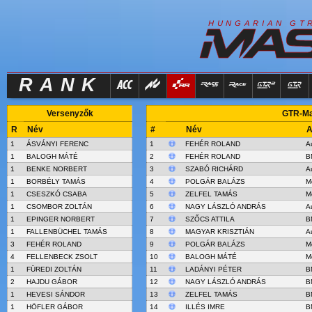
R
I
H
U
N
G
A
A
N
G
T
RANK
Versenyzők
GTR-Mas
R
Név
#
Név
A
1
ÁSVÁNYI FERENC
1
FEHÉR ROLAND
A
1
BALOGH MÁTÉ
2
FEHÉR ROLAND
B
1
BENKE NORBERT
3
SZABÓ RICHÁRD
A
1
BORBÉLY TAMÁS
4
POLGÁR BALÁZS
M
1
CSESZKÓ CSABA
5
ZELFEL TAMÁS
M
1
CSOMBOR ZOLTÁN
6
NAGY LÁSZLÓ ANDRÁS
A
1
EPINGER NORBERT
7
SZŐCS ATTILA
B
1
FALLENBÜCHEL TAMÁS
8
MAGYAR KRISZTIÁN
A
3
FEHÉR ROLAND
9
POLGÁR BALÁZS
M
4
FELLENBECK ZSOLT
10
BALOGH MÁTÉ
M
1
FÜREDI ZOLTÁN
11
LADÁNYI PÉTER
B
2
HAJDU GÁBOR
12
NAGY LÁSZLÓ ANDRÁS
B
1
HEVESI SÁNDOR
13
ZELFEL TAMÁS
B
1
HÖFLER GÁBOR
14
ILLÉS IMRE
B