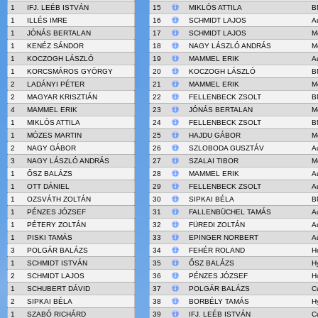
1
IFJ. LEÉB ISTVÁN
15
MIKLÓS ATTILA
B
1
ILLÉS IMRE
16
SCHMIDT LAJOS
A
1
JÓNÁS BERTALAN
17
SCHMIDT LAJOS
M
1
KENÉZ SÁNDOR
18
NAGY LÁSZLÓ ANDRÁS
M
1
KOCZOGH LÁSZLÓ
19
MAMMEL ERIK
A
1
KORCSMÁROS GYÖRGY
20
KOCZOGH LÁSZLÓ
B
2
LADÁNYI PÉTER
21
MAMMEL ERIK
M
2
MAGYAR KRISZTIÁN
22
FELLENBECK ZSOLT
B
4
MAMMEL ERIK
23
JÓNÁS BERTALAN
M
1
MIKLÓS ATTILA
24
FELLENBECK ZSOLT
B
1
MÓZES MARTIN
25
HAJDU GÁBOR
M
2
NAGY GÁBOR
26
SZLOBODA GUSZTÁV
A
3
NAGY LÁSZLÓ ANDRÁS
27
SZALAI TIBOR
M
1
ŐSZ BALÁZS
28
MAMMEL ERIK
A
1
OTT DÁNIEL
29
FELLENBECK ZSOLT
A
1
OZSVÁTH ZOLTÁN
30
SIPKAI BÉLA
B
1
PÉNZES JÓZSEF
31
FALLENBÜCHEL TAMÁS
A
1
PÉTERY ZOLTÁN
32
FÜREDI ZOLTÁN
A
1
PISKI TAMÁS
33
EPINGER NORBERT
A
3
POLGÁR BALÁZS
34
FEHÉR ROLAND
H
1
SCHMIDT ISTVÁN
35
ŐSZ BALÁZS
H
2
SCHMIDT LAJOS
36
PÉNZES JÓZSEF
H
1
SCHUBERT DÁVID
37
POLGÁR BALÁZS
C
2
SIPKAI BÉLA
38
BORBÉLY TAMÁS
H
1
SZABÓ RICHÁRD
39
IFJ. LEÉB ISTVÁN
C