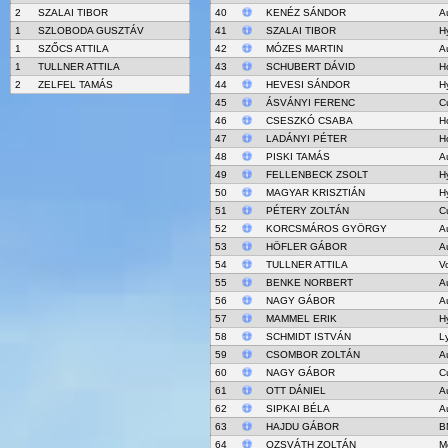
2
SZALAI TIBOR
40
KENÉZ SÁNDOR
A
1
SZLOBODA GUSZTÁV
41
SZALAI TIBOR
H
1
SZŐCS ATTILA
42
MÓZES MARTIN
A
1
TULLNER ATTILA
43
SCHUBERT DÁVID
H
2
ZELFEL TAMÁS
44
HEVESI SÁNDOR
H
45
ÁSVÁNYI FERENC
C
46
CSESZKÓ CSABA
H
47
LADÁNYI PÉTER
H
48
PISKI TAMÁS
A
49
FELLENBECK ZSOLT
H
50
MAGYAR KRISZTIÁN
H
51
PÉTERY ZOLTÁN
C
52
KORCSMÁROS GYÖRGY
A
53
HÖFLER GÁBOR
A
54
TULLNER ATTILA
V
55
BENKE NORBERT
A
56
NAGY GÁBOR
A
57
MAMMEL ERIK
H
58
SCHMIDT ISTVÁN
L
59
CSOMBOR ZOLTÁN
A
60
NAGY GÁBOR
C
61
OTT DÁNIEL
A
62
SIPKAI BÉLA
A
63
HAJDU GÁBOR
B
64
OZSVÁTH ZOLTÁN
M