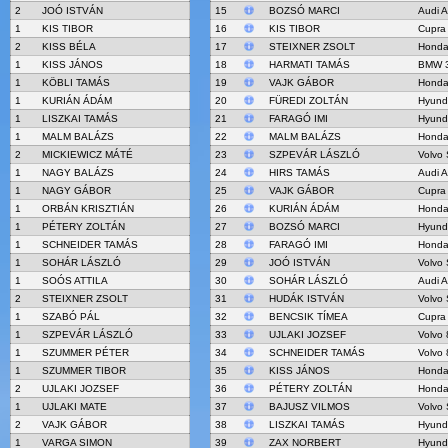
2
JOÓ ISTVÁN
15
BOZSÓ MARCI
Audi 
1
KIS TIBOR
16
KIS TIBOR
Cupra
2
KISS BÉLA
17
STEIXNER ZSOLT
Honda
1
KISS JÁNOS
18
HARMATI TAMÁS
BMW 3
1
KÖBLI TAMÁS
19
VAJK GÁBOR
Honda
1
KURIÁN ÁDÁM
20
FÜREDI ZOLTÁN
Hyund
1
LISZKAI TAMÁS
21
FARAGÓ IMI
Hyund
1
MALM BALÁZS
22
MALM BALÁZS
Honda
2
MICKIEWICZ MÁTÉ
23
SZPEVÁR LÁSZLÓ
Volvo 
1
NAGY BALÁZS
24
HIRS TAMÁS
Audi 
1
NAGY GÁBOR
25
VAJK GÁBOR
Cupra
1
ORBÁN KRISZTIÁN
26
KURIÁN ÁDÁM
Honda
1
PÉTERY ZOLTÁN
27
BOZSÓ MARCI
Hyund
1
SCHNEIDER TAMÁS
28
FARAGÓ IMI
Honda
1
SOHÁR LÁSZLÓ
29
JOÓ ISTVÁN
Volvo 
1
SOÓS ATTILA
30
SOHÁR LÁSZLÓ
Audi 
2
STEIXNER ZSOLT
31
HUDÁK ISTVÁN
Volvo 
1
SZABÓ PÁL
32
BENCSIK TÍMEA
Cupra
1
SZPEVÁR LÁSZLÓ
33
UJLAKI JOZSEF
Volvo 
1
SZUMMER PÉTER
34
SCHNEIDER TAMÁS
Volvo 
1
SZUMMER TIBOR
35
KISS JÁNOS
Honda
2
UJLAKI JOZSEF
36
PÉTERY ZOLTÁN
Honda
1
UJLAKI MATE
37
BAJUSZ VILMOS
Volvo 
2
VAJK GÁBOR
38
LISZKAI TAMÁS
Hyund
1
VARGA SIMON
39
ZAX NORBERT
Hyund