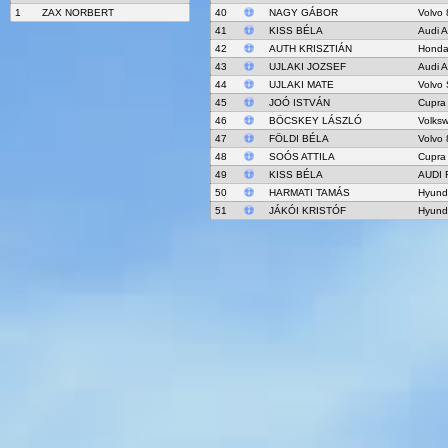
1
ZAX NORBERT
40
NAGY GÁBOR
Volvo 
41
KISS BÉLA
Audi 
42
AUTH KRISZTIÁN
Honda
43
UJLAKI JOZSEF
Audi 
44
UJLAKI MATE
Volvo 
45
JOÓ ISTVÁN
Cupra
46
BÖCSKEY LÁSZLÓ
Volks
47
FÖLDI BÉLA
Volvo 
48
SOÓS ATTILA
Cupra
49
KISS BÉLA
AUDI 
50
HARMATI TAMÁS
Hyund
51
JÁKÓI KRISTÓF
Hyund