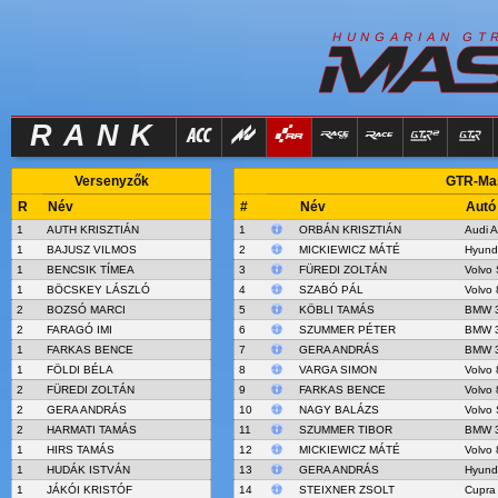
R
I
H
U
N
G
A
A
N
G
T
RANK
Versenyzők
GTR-Mast
R
Név
#
Név
Autó
1
AUTH KRISZTIÁN
1
ORBÁN KRISZTIÁN
Audi 
1
BAJUSZ VILMOS
2
MICKIEWICZ MÁTÉ
Hyund
1
BENCSIK TÍMEA
3
FÜREDI ZOLTÁN
Volvo 
1
BÖCSKEY LÁSZLÓ
4
SZABÓ PÁL
Volvo 
2
BOZSÓ MARCI
5
KÖBLI TAMÁS
BMW 3
2
FARAGÓ IMI
6
SZUMMER PÉTER
BMW 3
1
FARKAS BENCE
7
GERA ANDRÁS
BMW 3
1
FÖLDI BÉLA
8
VARGA SIMON
Volvo 
2
FÜREDI ZOLTÁN
9
FARKAS BENCE
Volvo 
2
GERA ANDRÁS
10
NAGY BALÁZS
Volvo 
2
HARMATI TAMÁS
11
SZUMMER TIBOR
BMW 3
1
HIRS TAMÁS
12
MICKIEWICZ MÁTÉ
Volvo 
1
HUDÁK ISTVÁN
13
GERA ANDRÁS
Hyund
1
JÁKÓI KRISTÓF
14
STEIXNER ZSOLT
Cupra