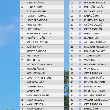
1
GENCSI DÁVID
15
POLGÁR BALÁZS
5
GERA ANDRÁS
16
POLGÁR BALÁZS
2
GULYÁS ENDRE
17
NAGY BALÁZS
5
HARMATI TAMÁS
18
FARAGÓ IMI
1
HEVESI SÁNDOR
19
FÜREDI ZOLTÁN
1
HIRS CSABA
20
CSŐKE DEZSŐ
2
HIRS TAMÁS
21
GERA ANDRÁS
3
HOFBAUER ANDRÁS
22
FARAGÓ IMI
2
HUDÁK ISTVÁN
23
SZABÓ PÁL
2
IFJ. LEÉB ISTVÁN
24
ÁSVÁNYI FERENC
1
JOÓ ISTVÁN
25
MAGYAR KRISZTIÁN
1
KENÉZ SÁNDOR
26
POLGÁR BALÁZS
1
KIS TIBOR
27
TIMÁR TAMÁS
2
KISS BÉLA
28
VAJK GÁBOR
1
KOTROCZÓ ROLAND
29
IFJ. LEÉB ISTVÁN
1
KURIÁN ÁDÁM
30
VAJK GÁBOR
1
KURUCZ DÁVID
31
GERA ANDRÁS
1
MAGYAR KRISZTIÁN
32
HARMATI TAMÁS
1
MALM BALÁZS
33
HEVESI SÁNDOR
4
MAMMEL ERIK
34
BOZSÓ MARCI
1
MASÁT MÁRTON
35
PÉTERY ZOLTÁN
2
MICKIEWICZ MÁTÉ
36
ÁSVÁNYI FERENC
2
NAGY BALÁZS
37
VÁSÁRHELYI CSABA
3
NAGY DÉNES
38
GERA ANDRÁS
3
NAGY GÁBOR
39
FARAGÓ IMI