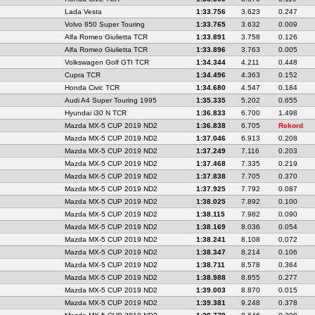
Lada Vesta
1:33.756
3.623
0.247
Volvo 850 Super Touring
1:33.765
3.632
0.009
Alfa Romeo Giulietta TCR
1:33.891
3.758
0.126
Alfa Romeo Giulietta TCR
1:33.896
3.763
0.005
Volkswagen Golf GTI TCR
1:34.344
4.211
0.448
Cupra TCR
1:34.496
4.363
0.152
Honda Civic TCR
1:34.680
4.547
0.184
Audi A4 Super Touring 1995
1:35.335
5.202
0.655
Hyundai i30 N TCR
1:36.833
6.700
1.498
Mazda MX-5 CUP 2019 ND2
1:36.838
6.705
Rekord
Mazda MX-5 CUP 2019 ND2
1:37.046
6.913
0.208
Mazda MX-5 CUP 2019 ND2
1:37.249
7.116
0.203
Mazda MX-5 CUP 2019 ND2
1:37.468
7.335
0.219
Mazda MX-5 CUP 2019 ND2
1:37.838
7.705
0.370
Mazda MX-5 CUP 2019 ND2
1:37.925
7.792
0.087
Mazda MX-5 CUP 2019 ND2
1:38.025
7.892
0.100
Mazda MX-5 CUP 2019 ND2
1:38.115
7.982
0.090
Mazda MX-5 CUP 2019 ND2
1:38.169
8.036
0.054
Mazda MX-5 CUP 2019 ND2
1:38.241
8.108
0.072
Mazda MX-5 CUP 2019 ND2
1:38.347
8.214
0.106
Mazda MX-5 CUP 2019 ND2
1:38.711
8.578
0.364
Mazda MX-5 CUP 2019 ND2
1:38.988
8.855
0.277
Mazda MX-5 CUP 2019 ND2
1:39.003
8.870
0.015
Mazda MX-5 CUP 2019 ND2
1:39.381
9.248
0.378