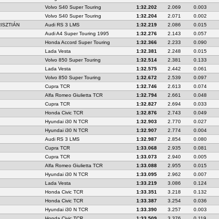
Volvo S40 Super Touring
1:32.202
2.069
0.003
Volvo S40 Super Touring
1:32.204
2.071
0.002
ISZTIÁN
Audi RS 3 LMS
1:32.219
2.086
0.015
Audi A4 Super Touring 1995
1:32.276
2.143
0.057
Honda Accord Super Touring
1:32.366
2.233
0.090
Lada Vesta
1:32.381
2.248
0.015
Volvo 850 Super Touring
1:32.514
2.381
0.133
Lada Vesta
1:32.575
2.442
0.061
Volvo 850 Super Touring
1:32.672
2.539
0.097
Cupra TCR
1:32.746
2.613
0.074
Alfa Romeo Giulietta TCR
1:32.794
2.661
0.048
Cupra TCR
1:32.827
2.694
0.033
Honda Civic TCR
1:32.876
2.743
0.049
Hyundai i30 N TCR
1:32.903
2.770
0.027
Hyundai i30 N TCR
1:32.907
2.774
0.004
Audi RS 3 LMS
1:32.987
2.854
0.080
Cupra TCR
1:33.068
2.935
0.081
Cupra TCR
1:33.073
2.940
0.005
Alfa Romeo Giulietta TCR
1:33.088
2.955
0.015
Hyundai i30 N TCR
1:33.095
2.962
0.007
Lada Vesta
1:33.219
3.086
0.124
Honda Civic TCR
1:33.351
3.218
0.132
Honda Civic TCR
1:33.387
3.254
0.036
Hyundai i30 N TCR
1:33.390
3.257
0.003
Honda Civic TCR
1:33.509
3.376
0.119