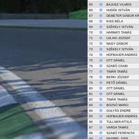
65
BAJUSZ VILMOS
66
HUDÁK ISTVÁN
67
DEMETER GÁBOR KR
68
KISS BÉLA
69
SZÉKELY ISTVÁN
70
HARMATI TAMÁS
71
UJLAKI JOZSEF
72
NAGY GÁBOR
73
SZÉKELY ISTVÁN
74
HOFBAUER ANDRÁS
75
OTT DÁNIEL
76
SZABÓ CSABI
77
TIMÁR TAMÁS
78
BERKI JÓZSEF
79
PETŐ DÁNIEL
80
OTT DÁNIEL
81
OTT DÁNIEL
82
TIMÁR TAMÁS
83
BOZSÓ MARCI
84
GULYÁS ENDRE
85
HOFBAUER ANDRÁS
86
TULLNER ATTILA
87
VARGA TAMÁS
88
SZABÓ FERENC53
89
MAMMEL ERIK