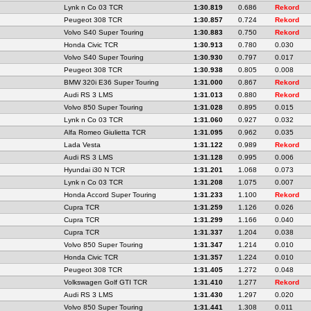
Lynk n Co 03 TCR
1:30.819
0.686
Rekord
Peugeot 308 TCR
1:30.857
0.724
Rekord
Volvo S40 Super Touring
1:30.883
0.750
Rekord
Honda Civic TCR
1:30.913
0.780
0.030
Volvo S40 Super Touring
1:30.930
0.797
0.017
Peugeot 308 TCR
1:30.938
0.805
0.008
BMW 320i E36 Super Touring
1:31.000
0.867
Rekord
Audi RS 3 LMS
1:31.013
0.880
Rekord
Volvo 850 Super Touring
1:31.028
0.895
0.015
Lynk n Co 03 TCR
1:31.060
0.927
0.032
Alfa Romeo Giulietta TCR
1:31.095
0.962
0.035
Lada Vesta
1:31.122
0.989
Rekord
Audi RS 3 LMS
1:31.128
0.995
0.006
Hyundai i30 N TCR
1:31.201
1.068
0.073
Lynk n Co 03 TCR
1:31.208
1.075
0.007
Honda Accord Super Touring
1:31.233
1.100
Rekord
Cupra TCR
1:31.259
1.126
0.026
Cupra TCR
1:31.299
1.166
0.040
Cupra TCR
1:31.337
1.204
0.038
Volvo 850 Super Touring
1:31.347
1.214
0.010
Honda Civic TCR
1:31.357
1.224
0.010
Peugeot 308 TCR
1:31.405
1.272
0.048
Volkswagen Golf GTI TCR
1:31.410
1.277
Rekord
Audi RS 3 LMS
1:31.430
1.297
0.020
Volvo 850 Super Touring
1:31.441
1.308
0.011