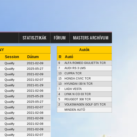
STATISZTIKÁK
FÓRUM
MASTERS ARCHÍVUM
ANY
Autók
Session
Dátum
R
Autó
Qualify
2021-02-09
9
ALFA ROMEO GIULIETTA TCR
7
AUDI RS 3 LMS
Qualify
2025-05-27
13
CUPRA TCR
Qualify
2021-02-09
15
HONDA CIVIC TCR
Qualify
2021-02-07
13
HYUNDAI I30 N TCR
Qualify
2021-01-29
7
LADA VESTA
Qualify
2021-02-06
4
LYNK N CO 03 TCR
Qualify
2025-05-28
5
PEUGEOT 308 TCR
Qualify
2025-05-27
2
VOLKSWAGEN GOLF GTI TCR
Qualify
2021-02-07
MINDEN AUTÓ
Qualify
2021-02-08
Qualify
2021-02-09
Qualify
2021-02-08
Qualify
2021-02-09
Qualify
2021-02-07