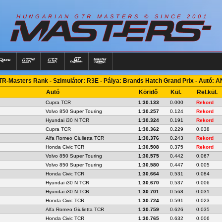
R
I
A
S
T
E
R
S
©
S
I
N
C
E
2
1
H
U
N
G
A
A
N
G
T
R
M
0
0
R-Masters Rank - Szimulátor: R3E - Pálya: Brands Hatch Grand Prix - Autó: 
Autó
Köridő
Kül.
Rel.kül.
Cupra TCR
1:30.133
0.000
Rekord
Volvo 850 Super Touring
1:30.257
0.124
Rekord
Hyundai i30 N TCR
1:30.324
0.191
Rekord
Cupra TCR
1:30.362
0.229
0.038
Alfa Romeo Giulietta TCR
1:30.376
0.243
Rekord
Honda Civic TCR
1:30.508
0.375
Rekord
Volvo 850 Super Touring
1:30.575
0.442
0.067
Volvo 850 Super Touring
1:30.580
0.447
0.005
Honda Civic TCR
1:30.664
0.531
0.084
Hyundai i30 N TCR
1:30.670
0.537
0.006
Hyundai i30 N TCR
1:30.701
0.568
0.031
Honda Civic TCR
1:30.724
0.591
0.023
Alfa Romeo Giulietta TCR
1:30.759
0.626
0.035
Honda Civic TCR
1:30.765
0.632
0.006