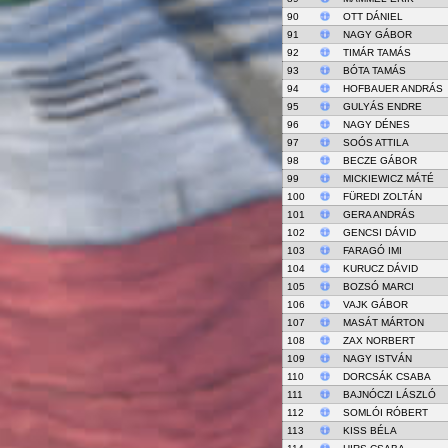
90
OTT DÁNIEL
91
NAGY GÁBOR
92
TIMÁR TAMÁS
93
BÓTA TAMÁS
94
HOFBAUER ANDRÁS
95
GULYÁS ENDRE
96
NAGY DÉNES
97
SOÓS ATTILA
98
BECZE GÁBOR
99
MICKIEWICZ MÁTÉ
100
FÜREDI ZOLTÁN
101
GERA ANDRÁS
102
GENCSI DÁVID
103
FARAGÓ IMI
104
KURUCZ DÁVID
105
BOZSÓ MARCI
106
VAJK GÁBOR
107
MASÁT MÁRTON
108
ZAX NORBERT
109
NAGY ISTVÁN
110
DORCSÁK CSABA
111
BAJNÓCZI LÁSZLÓ
112
SOMLÓI RÓBERT
113
KISS BÉLA