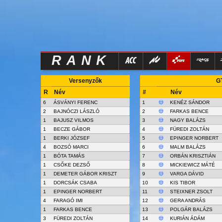
RANK
Versenyzők
GT
R
Név
#
Név
6
ÁSVÁNYI FERENC
1
KENÉZ SÁNDOR
2
BAJNÓCZI LÁSZLÓ
2
FARKAS BENCE
1
BAJUSZ VILMOS
3
NAGY BALÁZS
1
BECZE GÁBOR
4
FÜREDI ZOLTÁN
1
BERKI JÓZSEF
5
EPINGER NORBERT
4
BOZSÓ MARCI
6
MALM BALÁZS
1
BÓTA TAMÁS
7
ORBÁN KRISZTIÁN
1
CSŐKE DEZSŐ
8
MICKIEWICZ MÁTÉ
1
DEMETER GÁBOR KRISZT
9
VARGA DÁVID
1
DORCSÁK CSABA
10
KIS TIBOR
1
EPINGER NORBERT
11
STEIXNER ZSOLT
4
FARAGÓ IMI
12
GERA ANDRÁS
1
FARKAS BENCE
13
POLGÁR BALÁZS
3
FÜREDI ZOLTÁN
14
KURIÁN ÁDÁM