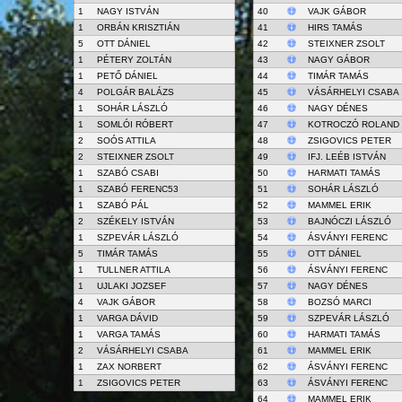
1
NAGY ISTVÁN
40
VAJK GÁBOR
1
ORBÁN KRISZTIÁN
41
HIRS TAMÁS
5
OTT DÁNIEL
42
STEIXNER ZSOLT
1
PÉTERY ZOLTÁN
43
NAGY GÁBOR
1
PETŐ DÁNIEL
44
TIMÁR TAMÁS
4
POLGÁR BALÁZS
45
VÁSÁRHELYI CSABA
1
SOHÁR LÁSZLÓ
46
NAGY DÉNES
1
SOMLÓI RÓBERT
47
KOTROCZÓ ROLAND
2
SOÓS ATTILA
48
ZSIGOVICS PETER
2
STEIXNER ZSOLT
49
IFJ. LEÉB ISTVÁN
1
SZABÓ CSABI
50
HARMATI TAMÁS
1
SZABÓ FERENC53
51
SOHÁR LÁSZLÓ
1
SZABÓ PÁL
52
MAMMEL ERIK
2
SZÉKELY ISTVÁN
53
BAJNÓCZI LÁSZLÓ
1
SZPEVÁR LÁSZLÓ
54
ÁSVÁNYI FERENC
5
TIMÁR TAMÁS
55
OTT DÁNIEL
1
TULLNER ATTILA
56
ÁSVÁNYI FERENC
1
UJLAKI JOZSEF
57
NAGY DÉNES
4
VAJK GÁBOR
58
BOZSÓ MARCI
1
VARGA DÁVID
59
SZPEVÁR LÁSZLÓ
1
VARGA TAMÁS
60
HARMATI TAMÁS
2
VÁSÁRHELYI CSABA
61
MAMMEL ERIK
1
ZAX NORBERT
62
ÁSVÁNYI FERENC
1
ZSIGOVICS PETER
63
ÁSVÁNYI FERENC
64
MAMMEL ERIK