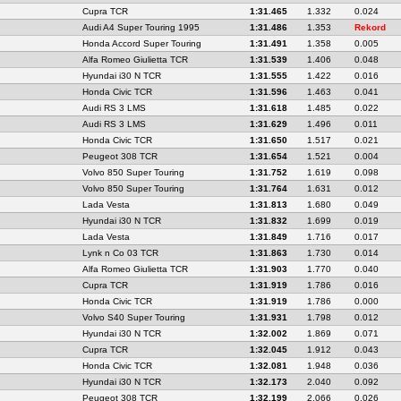
Cupra TCR
1:31.465
1.332
0.024
Audi A4 Super Touring 1995
1:31.486
1.353
Rekord
Honda Accord Super Touring
1:31.491
1.358
0.005
Alfa Romeo Giulietta TCR
1:31.539
1.406
0.048
Hyundai i30 N TCR
1:31.555
1.422
0.016
Honda Civic TCR
1:31.596
1.463
0.041
Audi RS 3 LMS
1:31.618
1.485
0.022
Audi RS 3 LMS
1:31.629
1.496
0.011
Honda Civic TCR
1:31.650
1.517
0.021
Peugeot 308 TCR
1:31.654
1.521
0.004
Volvo 850 Super Touring
1:31.752
1.619
0.098
Volvo 850 Super Touring
1:31.764
1.631
0.012
Lada Vesta
1:31.813
1.680
0.049
Hyundai i30 N TCR
1:31.832
1.699
0.019
Lada Vesta
1:31.849
1.716
0.017
Lynk n Co 03 TCR
1:31.863
1.730
0.014
Alfa Romeo Giulietta TCR
1:31.903
1.770
0.040
Cupra TCR
1:31.919
1.786
0.016
Honda Civic TCR
1:31.919
1.786
0.000
Volvo S40 Super Touring
1:31.931
1.798
0.012
Hyundai i30 N TCR
1:32.002
1.869
0.071
Cupra TCR
1:32.045
1.912
0.043
Honda Civic TCR
1:32.081
1.948
0.036
Hyundai i30 N TCR
1:32.173
2.040
0.092
Peugeot 308 TCR
1:32.199
2.066
0.026