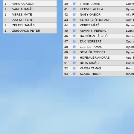
1
VARGA GÁBOR
40
TIMÁR TAMÁS
Cupra
1
VARGA TAMÁS
41
KEDVES ATTILA
Hyund
1
VERES MÁTÉ
42
NAGY GÁBOR
Alfa 
2
ZAX NORBERT
43
KOTROCZÓ ROLAND
Audi
1
ZELFEL TAMÁS
44
VERES MÁTÉ
Hyund
1
ZSIGOVICS PETER
45
ÁSVÁNYI FERENC
Lynk 
46
BAJNÓCZI LÁSZLÓ
Rena
47
ZAX NORBERT
Cupra
48
ZELFEL TAMÁS
Hyund
49
SOMLÓI RÓBERT
Hyund
50
HOFBAUER ANDRÁS
Audi
51
BÓTA TAMÁS
Cupra
52
VARGA TAMÁS
Honda
53
SZABÓ TIBOR
Hyund