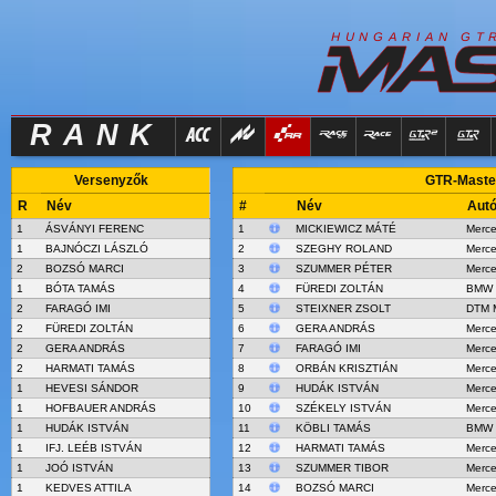
R
I
H
U
N
G
A
A
N
G
T
RANK
Versenyzők
GTR-Master
R
Név
#
Név
Aut
1
ÁSVÁNYI FERENC
1
MICKIEWICZ MÁTÉ
Merc
1
BAJNÓCZI LÁSZLÓ
2
SZEGHY ROLAND
Merc
2
BOZSÓ MARCI
3
SZUMMER PÉTER
Merc
1
BÓTA TAMÁS
4
FÜREDI ZOLTÁN
BMW 
2
FARAGÓ IMI
5
STEIXNER ZSOLT
DTM 
2
FÜREDI ZOLTÁN
6
GERA ANDRÁS
Merc
2
GERA ANDRÁS
7
FARAGÓ IMI
Merc
2
HARMATI TAMÁS
8
ORBÁN KRISZTIÁN
Merc
1
HEVESI SÁNDOR
9
HUDÁK ISTVÁN
Merc
1
HOFBAUER ANDRÁS
10
SZÉKELY ISTVÁN
Merc
1
HUDÁK ISTVÁN
11
KÖBLI TAMÁS
BMW 
1
IFJ. LEÉB ISTVÁN
12
HARMATI TAMÁS
Merc
1
JOÓ ISTVÁN
13
SZUMMER TIBOR
Merc
1
KEDVES ATTILA
14
BOZSÓ MARCI
Merc