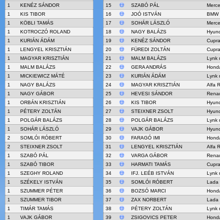
1
KENÉZ SÁNDOR
15
SZABÓ PÁL
Merc
1
KIS TIBOR
16
JOÓ ISTVÁN
BMW 
1
KÖBLI TAMÁS
17
SOHÁR LÁSZLÓ
Merc
1
KOTROCZÓ ROLAND
18
NAGY BALÁZS
Hyund
1
KURIÁN ÁDÁM
19
KENÉZ SÁNDOR
Cupra
1
LENGYEL KRISZTIÁN
20
FÜREDI ZOLTÁN
Cupra
1
MAGYAR KRISZTIÁN
21
MALM BALÁZS
Lynk 
1
MALM BALÁZS
22
GERA ANDRÁS
Honda
1
MICKIEWICZ MÁTÉ
23
KURIÁN ÁDÁM
Lynk 
1
NAGY BALÁZS
24
MAGYAR KRISZTIÁN
Alfa 
1
NAGY GÁBOR
25
HEVESI SÁNDOR
Rena
1
ORBÁN KRISZTIÁN
26
KIS TIBOR
Hyund
1
PÉTERY ZOLTÁN
27
STEIXNER ZSOLT
Hyund
1
POLGÁR BALÁZS
28
POLGÁR BALÁZS
Lynk 
1
SOHÁR LÁSZLÓ
29
VAJK GÁBOR
Hyund
2
SOMLÓI RÓBERT
30
FARAGÓ IMI
Honda
2
STEIXNER ZSOLT
31
LENGYEL KRISZTIÁN
Alfa 
1
SZABÓ PÁL
32
VARGA GÁBOR
Rena
1
SZABÓ TIBOR
33
HARMATI TAMÁS
Cupra
1
SZEGHY ROLAND
34
IFJ. LEÉB ISTVÁN
Lynk 
1
SZÉKELY ISTVÁN
35
SOMLÓI RÓBERT
Lada 
1
SZUMMER PÉTER
36
BOZSÓ MARCI
Honda
1
SZUMMER TIBOR
37
ZAX NORBERT
Lada 
1
TIMÁR TAMÁS
38
PÉTERY ZOLTÁN
Lynk 
1
VAJK GÁBOR
39
ZSIGOVICS PETER
Honda