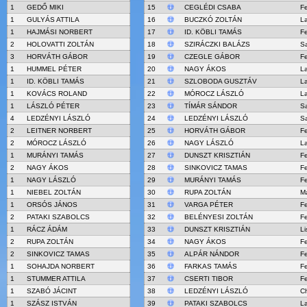
1
GEDŐ MIKI
15
CEGLÉDI CSABA
Fe
1
GULYÁS ATTILA
16
BUCZKÓ ZOLTÁN
L
1
HAJMÁSI NORBERT
17
ID. KÖBLI TAMÁS
Fe
2
HOLOVATTI ZOLTÁN
18
SZIRÁCZKI BALÁZS
S
3
HORVÁTH GÁBOR
19
CZEGLE GÁBOR
Fe
1
HUMMEL PÉTER
20
NAGY ÁKOS
L
1
ID. KÖBLI TAMÁS
21
SZLOBODA GUSZTÁV
L
1
KOVÁCS ROLAND
22
MÓROCZ LÁSZLÓ
L
1
LÁSZLÓ PÉTER
23
TÍMÁR SÁNDOR
S
4
LEDZÉNYI LÁSZLÓ
24
LEDZÉNYI LÁSZLÓ
S
2
LEITNER NORBERT
25
HORVÁTH GÁBOR
Fe
2
MÓROCZ LÁSZLÓ
26
NAGY LÁSZLÓ
L
1
MURÁNYI TAMÁS
27
DUNSZT KRISZTIÁN
Fe
2
NAGY ÁKOS
28
SINKOVICZ TAMAS
Fe
1
NAGY LÁSZLÓ
29
MURÁNYI TAMÁS
Fe
1
NIEBEL ZOLTÁN
30
RUPA ZOLTÁN
M
1
ORSÓS JÁNOS
31
VARGA PÉTER
Fe
2
PATAKI SZABOLCS
32
BELÉNYESI ZOLTÁN
Fe
1
RÁCZ ÁDÁM
33
DUNSZT KRISZTIÁN
Li
2
RUPA ZOLTÁN
34
NAGY ÁKOS
Fe
2
SINKOVICZ TAMAS
35
ALPÁR NÁNDOR
Fe
1
SOHAJDA NORBERT
36
FARKAS TAMÁS
Fe
1
STUMMER ATTILA
37
CSERTI TIBOR
Fe
1
SZABÓ JÁCINT
38
LEDZÉNYI LÁSZLÓ
Ch
1
SZÁSZ ISTVÁN
39
PATAKI SZABOLCS
L