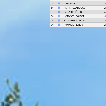
65
GEDŐ MIKI
Vi
66
PATAKI SZABOLCS
Vi
67
LÁSZLÓ PÉTER
Vi
68
HORVÁTH GÁBOR
Vi
69
STUMMER ATTILA
Vi
70
HUMMEL PÉTER
Vi