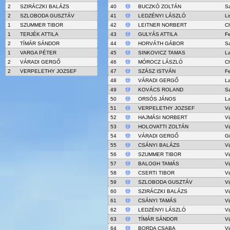
2
SZIRÁCZKI BALÁZS
40
BUCZKÓ ZOLTÁN
S
2
SZLOBODA GUSZTÁV
41
LEDZÉNYI LÁSZLÓ
Li
1
SZUMMER TIBOR
42
LEITNER NORBERT
Ch
1
TERJÉK ATTILA
43
GULYÁS ATTILA
Fe
2
TÍMÁR SÁNDOR
44
HORVÁTH GÁBOR
S
1
VARGA PÉTER
45
SINKOVICZ TAMAS
L
2
VÁRADI GERGŐ
46
MÓROCZ LÁSZLÓ
Ch
2
VERPELETHY JOZSEF
47
SZÁSZ ISTVÁN
Fe
48
VÁRADI GERGŐ
L
49
KOVÁCS ROLAND
S
50
ORSÓS JÁNOS
L
51
VERPELETHY JOZSEF
Vi
52
HAJMÁSI NORBERT
Vi
53
HOLOVATTI ZOLTÁN
Vi
54
VÁRADI GERGŐ
Gi
55
CSÁNYI BALÁZS
Vi
56
SZUMMER TIBOR
Vi
57
BALOGH TAMÁS
Vi
58
CSERTI TIBOR
Vi
59
SZLOBODA GUSZTÁV
Vi
60
SZIRÁCZKI BALÁZS
Vi
61
CSÁNYI TAMÁS
Vi
62
LEDZÉNYI LÁSZLÓ
Vi
63
TÍMÁR SÁNDOR
Vi
64
BORDA CSABA
Vi