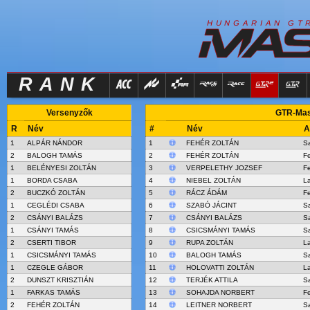
R
I
H
U
N
G
A
A
N
G
T
RANK
Versenyzők
GTR-Mast
R
Név
#
Név
A
1
ALPÁR NÁNDOR
1
FEHÉR ZOLTÁN
S
2
BALOGH TAMÁS
2
FEHÉR ZOLTÁN
Fe
1
BELÉNYESI ZOLTÁN
3
VERPELETHY JOZSEF
Fe
1
BORDA CSABA
4
NIEBEL ZOLTÁN
L
2
BUCZKÓ ZOLTÁN
5
RÁCZ ÁDÁM
Fe
1
CEGLÉDI CSABA
6
SZABÓ JÁCINT
S
2
CSÁNYI BALÁZS
7
CSÁNYI BALÁZS
S
1
CSÁNYI TAMÁS
8
CSICSMÁNYI TAMÁS
S
2
CSERTI TIBOR
9
RUPA ZOLTÁN
L
1
CSICSMÁNYI TAMÁS
10
BALOGH TAMÁS
S
1
CZEGLE GÁBOR
11
HOLOVATTI ZOLTÁN
L
2
DUNSZT KRISZTIÁN
12
TERJÉK ATTILA
S
1
FARKAS TAMÁS
13
SOHAJDA NORBERT
Fe
2
FEHÉR ZOLTÁN
14
LEITNER NORBERT
S