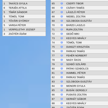
1
TAKÁCS GYULA
65
CSERTI TIBOR
6
TERJÉK ATTILA
66
CSÁNYI TAMÁS
5
TÍMÁR SÁNDOR
67
LÁSZLÓ PÉTER
5
TÖMÖL TOMI
68
NIEBEL ZOLTÁN
1
TÓVÁRI GYÖRGY
69
SZLOBODA GUSZTÁV
5
VARGA PÉTER
70
BARZO LASZLO
1
VERPELETHY JOZSEF
71
RUPA ZOLTÁN
3
ZSÓTÉR ÁDÁM
72
GEDŐ MIKI
73
KEGYES MIHÁLY
74
TÖMÖL TOMI
75
DUNSZT KRISZTIÁN
76
FARKAS TAMÁS
77
FEHÉR NORBERT
78
NAGY ÁKOS
79
SZABÓ SZILÁRD
80
PATAKI SZABOLCS
81
HUMMEL PÉTER
82
FARKAS TAMÁS
83
SZLOBODA GUSZTÁV
84
MONORI GYULA
85
BUSÁK GERGELY
86
PUSKÁS ZOLTÁN
87
GERHÁT GÁBOR
88
KEGYES MIHÁLY
89
ZSÓTÉR ÁDÁM