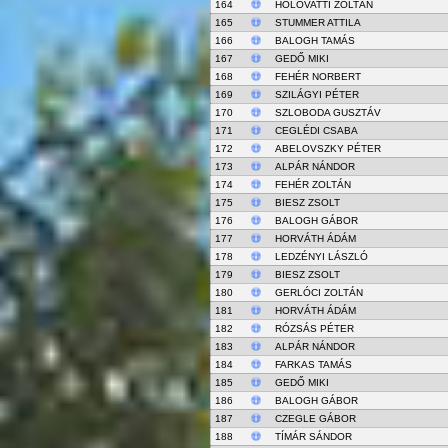
164
HOLOVATTI ZOLTÁN
165
STUMMER ATTILA
166
BALOGH TAMÁS
167
GEDŐ MIKI
168
FEHÉR NORBERT
169
SZILÁGYI PÉTER
170
SZLOBODA GUSZTÁV
171
CEGLÉDI CSABA
172
ABELOVSZKY PÉTER
173
ALPÁR NÁNDOR
174
FEHÉR ZOLTÁN
175
BIESZ ZSOLT
176
BALOGH GÁBOR
177
HORVÁTH ÁDÁM
178
LEDZÉNYI LÁSZLÓ
179
BIESZ ZSOLT
180
GERLÓCI ZOLTÁN
181
HORVÁTH ÁDÁM
182
RÓZSÁS PÉTER
183
ALPÁR NÁNDOR
184
FARKAS TAMÁS
185
GEDŐ MIKI
186
BALOGH GÁBOR
187
CZEGLE GÁBOR
188
TÍMÁR SÁNDOR