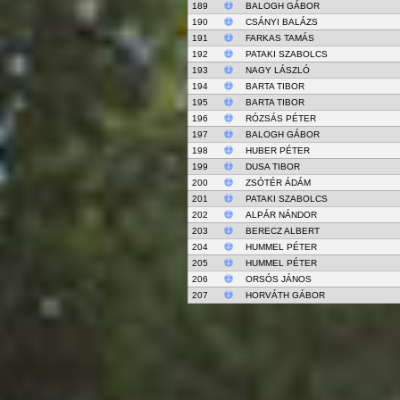
189
BALOGH GÁBOR
190
CSÁNYI BALÁZS
191
FARKAS TAMÁS
192
PATAKI SZABOLCS
193
NAGY LÁSZLÓ
194
BARTA TIBOR
195
BARTA TIBOR
196
RÓZSÁS PÉTER
197
BALOGH GÁBOR
198
HUBER PÉTER
199
DUSA TIBOR
200
ZSÓTÉR ÁDÁM
201
PATAKI SZABOLCS
202
ALPÁR NÁNDOR
203
BERECZ ALBERT
204
HUMMEL PÉTER
205
HUMMEL PÉTER
206
ORSÓS JÁNOS
207
HORVÁTH GÁBOR