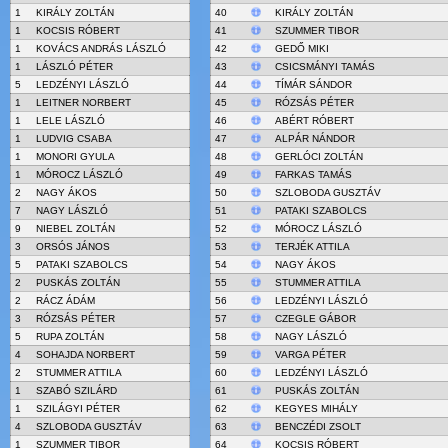
1
KIRÁLY ZOLTÁN
40
KIRÁLY ZOLTÁN
1
KOCSIS RÓBERT
41
SZUMMER TIBOR
1
KOVÁCS ANDRÁS LÁSZLÓ
42
GEDŐ MIKI
1
LÁSZLÓ PÉTER
43
CSICSMÁNYI TAMÁS
5
LEDZÉNYI LÁSZLÓ
44
TÍMÁR SÁNDOR
1
LEITNER NORBERT
45
RÓZSÁS PÉTER
1
LELE LÁSZLÓ
46
ABÉRT RÓBERT
1
LUDVIG CSABA
47
ALPÁR NÁNDOR
1
MONORI GYULA
48
GERLÓCI ZOLTÁN
1
MÓROCZ LÁSZLÓ
49
FARKAS TAMÁS
2
NAGY ÁKOS
50
SZLOBODA GUSZTÁV
7
NAGY LÁSZLÓ
51
PATAKI SZABOLCS
9
NIEBEL ZOLTÁN
52
MÓROCZ LÁSZLÓ
3
ORSÓS JÁNOS
53
TERJÉK ATTILA
5
PATAKI SZABOLCS
54
NAGY ÁKOS
2
PUSKÁS ZOLTÁN
55
STUMMER ATTILA
2
RÁCZ ÁDÁM
56
LEDZÉNYI LÁSZLÓ
3
RÓZSÁS PÉTER
57
CZEGLE GÁBOR
5
RUPA ZOLTÁN
58
NAGY LÁSZLÓ
4
SOHAJDA NORBERT
59
VARGA PÉTER
2
STUMMER ATTILA
60
LEDZÉNYI LÁSZLÓ
1
SZABÓ SZILÁRD
61
PUSKÁS ZOLTÁN
1
SZILÁGYI PÉTER
62
KEGYES MIHÁLY
4
SZLOBODA GUSZTÁV
63
BENCZÉDI ZSOLT
1
SZUMMER TIBOR
64
KOCSIS RÓBERT