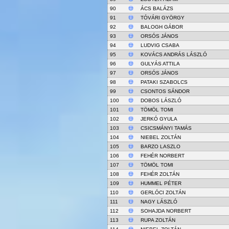
90
ÁCS BALÁZS
91
TÓVÁRI GYÖRGY
92
BALOGH GÁBOR
93
ORSÓS JÁNOS
94
LUDVIG CSABA
95
KOVÁCS ANDRÁS LÁSZLÓ
96
GULYÁS ATTILA
97
ORSÓS JÁNOS
98
PATAKI SZABOLCS
99
CSONTOS SÁNDOR
100
DOBOS LÁSZLÓ
101
TÖMÖL TOMI
102
JERKÓ GYULA
103
CSICSMÁNYI TAMÁS
104
NIEBEL ZOLTÁN
105
BARZO LASZLO
106
FEHÉR NORBERT
107
TÖMÖL TOMI
108
FEHÉR ZOLTÁN
109
HUMMEL PÉTER
110
GERLÓCI ZOLTÁN
111
NAGY LÁSZLÓ
112
SOHAJDA NORBERT
113
RUPA ZOLTÁN