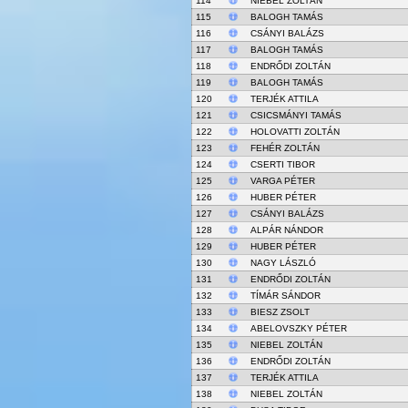
114
NIEBEL ZOLTÁN
115
BALOGH TAMÁS
116
CSÁNYI BALÁZS
117
BALOGH TAMÁS
118
ENDRŐDI ZOLTÁN
119
BALOGH TAMÁS
120
TERJÉK ATTILA
121
CSICSMÁNYI TAMÁS
122
HOLOVATTI ZOLTÁN
123
FEHÉR ZOLTÁN
124
CSERTI TIBOR
125
VARGA PÉTER
126
HUBER PÉTER
127
CSÁNYI BALÁZS
128
ALPÁR NÁNDOR
129
HUBER PÉTER
130
NAGY LÁSZLÓ
131
ENDRŐDI ZOLTÁN
132
TÍMÁR SÁNDOR
133
BIESZ ZSOLT
134
ABELOVSZKY PÉTER
135
NIEBEL ZOLTÁN
136
ENDRŐDI ZOLTÁN
137
TERJÉK ATTILA
138
NIEBEL ZOLTÁN