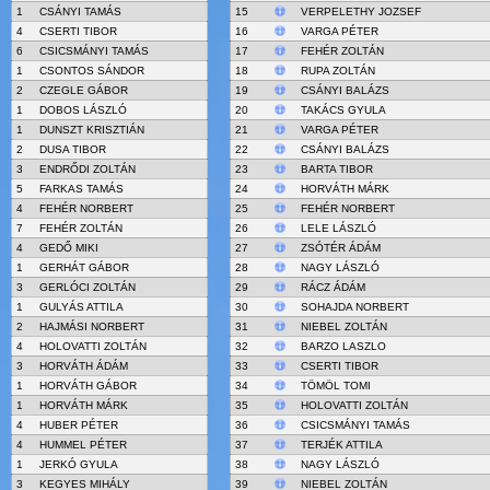
1
CSÁNYI TAMÁS
15
VERPELETHY JOZSEF
4
CSERTI TIBOR
16
VARGA PÉTER
6
CSICSMÁNYI TAMÁS
17
FEHÉR ZOLTÁN
1
CSONTOS SÁNDOR
18
RUPA ZOLTÁN
2
CZEGLE GÁBOR
19
CSÁNYI BALÁZS
1
DOBOS LÁSZLÓ
20
TAKÁCS GYULA
1
DUNSZT KRISZTIÁN
21
VARGA PÉTER
2
DUSA TIBOR
22
CSÁNYI BALÁZS
3
ENDRŐDI ZOLTÁN
23
BARTA TIBOR
5
FARKAS TAMÁS
24
HORVÁTH MÁRK
4
FEHÉR NORBERT
25
FEHÉR NORBERT
7
FEHÉR ZOLTÁN
26
LELE LÁSZLÓ
4
GEDŐ MIKI
27
ZSÓTÉR ÁDÁM
1
GERHÁT GÁBOR
28
NAGY LÁSZLÓ
3
GERLÓCI ZOLTÁN
29
RÁCZ ÁDÁM
1
GULYÁS ATTILA
30
SOHAJDA NORBERT
2
HAJMÁSI NORBERT
31
NIEBEL ZOLTÁN
4
HOLOVATTI ZOLTÁN
32
BARZO LASZLO
3
HORVÁTH ÁDÁM
33
CSERTI TIBOR
1
HORVÁTH GÁBOR
34
TÖMÖL TOMI
1
HORVÁTH MÁRK
35
HOLOVATTI ZOLTÁN
4
HUBER PÉTER
36
CSICSMÁNYI TAMÁS
4
HUMMEL PÉTER
37
TERJÉK ATTILA
1
JERKÓ GYULA
38
NAGY LÁSZLÓ
3
KEGYES MIHÁLY
39
NIEBEL ZOLTÁN