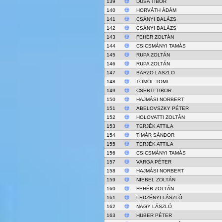
139
DUSA TIBOR
140
HORVÁTH ÁDÁM
141
CSÁNYI BALÁZS
142
CSÁNYI BALÁZS
143
FEHÉR ZOLTÁN
144
CSICSMÁNYI TAMÁS
145
RUPA ZOLTÁN
146
RUPA ZOLTÁN
147
BARZO LASZLO
148
TÖMÖL TOMI
149
CSERTI TIBOR
150
HAJMÁSI NORBERT
151
ABELOVSZKY PÉTER
152
HOLOVATTI ZOLTÁN
153
TERJÉK ATTILA
154
TÍMÁR SÁNDOR
155
TERJÉK ATTILA
156
CSICSMÁNYI TAMÁS
157
VARGA PÉTER
158
HAJMÁSI NORBERT
159
NIEBEL ZOLTÁN
160
FEHÉR ZOLTÁN
161
LEDZÉNYI LÁSZLÓ
162
NAGY LÁSZLÓ
163
HUBER PÉTER