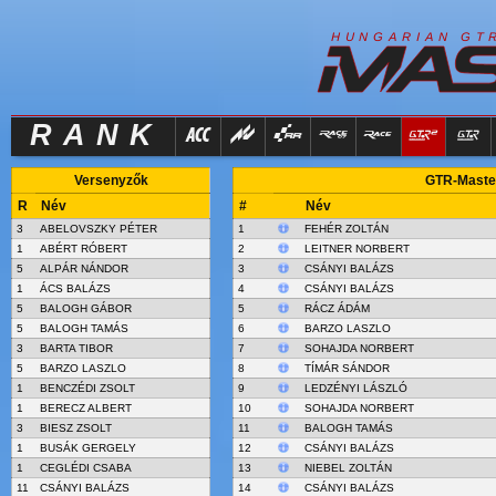
R
I
H
U
N
G
A
A
N
G
T
RANK
Versenyzők
GTR-Master
R
Név
#
Név
3
ABELOVSZKY PÉTER
1
FEHÉR ZOLTÁN
1
ABÉRT RÓBERT
2
LEITNER NORBERT
5
ALPÁR NÁNDOR
3
CSÁNYI BALÁZS
1
ÁCS BALÁZS
4
CSÁNYI BALÁZS
5
BALOGH GÁBOR
5
RÁCZ ÁDÁM
5
BALOGH TAMÁS
6
BARZO LASZLO
3
BARTA TIBOR
7
SOHAJDA NORBERT
5
BARZO LASZLO
8
TÍMÁR SÁNDOR
1
BENCZÉDI ZSOLT
9
LEDZÉNYI LÁSZLÓ
1
BERECZ ALBERT
10
SOHAJDA NORBERT
3
BIESZ ZSOLT
11
BALOGH TAMÁS
1
BUSÁK GERGELY
12
CSÁNYI BALÁZS
1
CEGLÉDI CSABA
13
NIEBEL ZOLTÁN
11
CSÁNYI BALÁZS
14
CSÁNYI BALÁZS