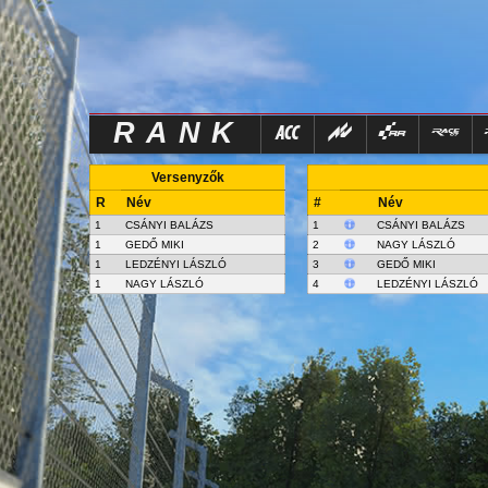
RANK
Versenyzők
R
Név
#
Név
1
CSÁNYI BALÁZS
1
CSÁNYI BALÁZS
1
GEDŐ MIKI
2
NAGY LÁSZLÓ
1
LEDZÉNYI LÁSZLÓ
3
GEDŐ MIKI
1
NAGY LÁSZLÓ
4
LEDZÉNYI LÁSZLÓ