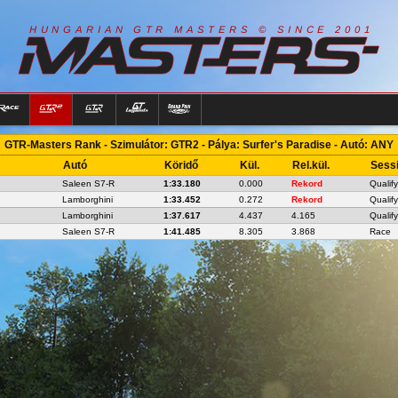
R
I
A
S
T
E
R
S
©
S
I
N
C
E
2
1
H
U
N
G
A
A
N
G
T
R
M
0
0
GTR-Masters Rank - Szimulátor: GTR2 - Pálya: Surfer's Paradise - Autó: ANY
Autó
Köridő
Kül.
Rel.kül.
Sess
Saleen S7-R
1:33.180
0.000
Rekord
Qualify
Lamborghini
1:33.452
0.272
Rekord
Qualify
Lamborghini
1:37.617
4.437
4.165
Qualify
Saleen S7-R
1:41.485
8.305
3.868
Race