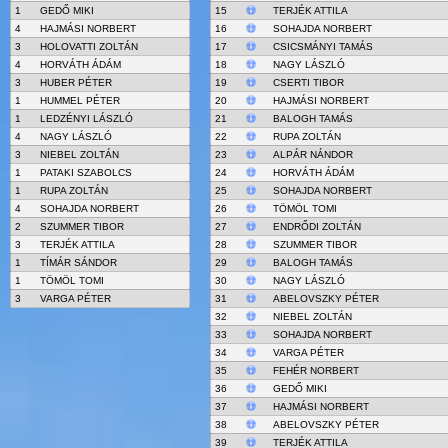
1
GEDŐ MIKI
15
TERJÉK ATTILA
4
HAJMÁSI NORBERT
16
SOHAJDA NORBERT
3
HOLOVATTI ZOLTÁN
17
CSICSMÁNYI TAMÁS
4
HORVÁTH ÁDÁM
18
NAGY LÁSZLÓ
3
HUBER PÉTER
19
CSERTI TIBOR
1
HUMMEL PÉTER
20
HAJMÁSI NORBERT
1
LEDZÉNYI LÁSZLÓ
21
BALOGH TAMÁS
4
NAGY LÁSZLÓ
22
RUPA ZOLTÁN
3
NIEBEL ZOLTÁN
23
ALPÁR NÁNDOR
1
PATAKI SZABOLCS
24
HORVÁTH ÁDÁM
1
RUPA ZOLTÁN
25
SOHAJDA NORBERT
4
SOHAJDA NORBERT
26
TÖMÖL TOMI
2
SZUMMER TIBOR
27
ENDRŐDI ZOLTÁN
3
TERJÉK ATTILA
28
SZUMMER TIBOR
1
TÍMÁR SÁNDOR
29
BALOGH TAMÁS
1
TÖMÖL TOMI
30
NAGY LÁSZLÓ
3
VARGA PÉTER
31
ABELOVSZKY PÉTER
32
NIEBEL ZOLTÁN
33
SOHAJDA NORBERT
34
VARGA PÉTER
35
FEHÉR NORBERT
36
GEDŐ MIKI
37
HAJMÁSI NORBERT
38
ABELOVSZKY PÉTER
39
TERJÉK ATTILA