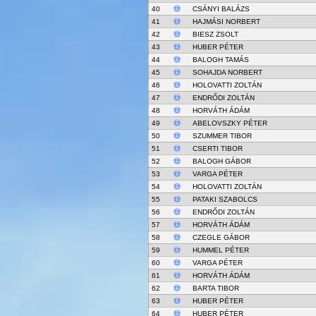
40
CSÁNYI BALÁZS
41
HAJMÁSI NORBERT
42
BIESZ ZSOLT
43
HUBER PÉTER
44
BALOGH TAMÁS
45
SOHAJDA NORBERT
46
HOLOVATTI ZOLTÁN
47
ENDRŐDI ZOLTÁN
48
HORVÁTH ÁDÁM
49
ABELOVSZKY PÉTER
50
SZUMMER TIBOR
51
CSERTI TIBOR
52
BALOGH GÁBOR
53
VARGA PÉTER
54
HOLOVATTI ZOLTÁN
55
PATAKI SZABOLCS
56
ENDRŐDI ZOLTÁN
57
HORVÁTH ÁDÁM
58
CZEGLE GÁBOR
59
HUMMEL PÉTER
60
VARGA PÉTER
61
HORVÁTH ÁDÁM
62
BARTA TIBOR
63
HUBER PÉTER
64
HUBER PÉTER