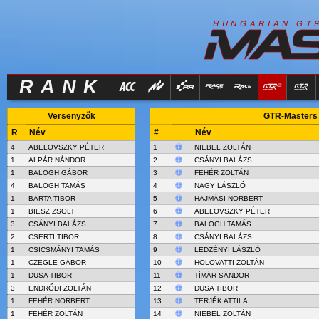
R
I
H
U
N
G
A
A
N
G
T
RANK
Versenyzők
GTR-Masters 
R
Név
#
Név
4
ABELOVSZKY PÉTER
1
NIEBEL ZOLTÁN
1
ALPÁR NÁNDOR
2
CSÁNYI BALÁZS
1
BALOGH GÁBOR
3
FEHÉR ZOLTÁN
4
BALOGH TAMÁS
4
NAGY LÁSZLÓ
1
BARTA TIBOR
5
HAJMÁSI NORBERT
1
BIESZ ZSOLT
6
ABELOVSZKY PÉTER
3
CSÁNYI BALÁZS
7
BALOGH TAMÁS
2
CSERTI TIBOR
8
CSÁNYI BALÁZS
1
CSICSMÁNYI TAMÁS
9
LEDZÉNYI LÁSZLÓ
1
CZEGLE GÁBOR
10
HOLOVATTI ZOLTÁN
1
DUSA TIBOR
11
TÍMÁR SÁNDOR
3
ENDRŐDI ZOLTÁN
12
DUSA TIBOR
1
FEHÉR NORBERT
13
TERJÉK ATTILA
1
FEHÉR ZOLTÁN
14
NIEBEL ZOLTÁN