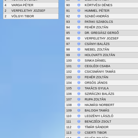
4
VARGA PÉTER
90
KÖRTVÉSI DÉNES
2
VERPELETHY JOZSEF
91
HUMMEL PÉTER
2
VÖLGYI TIBOR
92
SZABÓ ANDRÁS
93
PATAKI SZABOLCS
94
FEHÉR ZOLTÁN
95
DR. GREGÁSZ GERGŐ
96
VERPELETHY JOZSEF
97
CSÁNYI BALÁZS
98
NIEBEL ZOLTÁN
99
HOLOVATTI ZOLTÁN
100
SINKA DÁNIEL
101
CEGLÉDI CSABA
102
CSICSMÁNYI TAMÁS
103
FEHÉR ZOLTÁN
104
ORSÓS JÁNOS
105
TAKÁCS GYULA
106
SZIRÁCZKI BALÁZS
107
RUPA ZOLTÁN
108
HAJMÁSI NORBERT
109
BALOGH TAMÁS
110
LEDZÉNYI LÁSZLÓ
111
BENCZÉDI ZSOLT
112
TÍMÁR SÁNDOR
113
CSERTI TIBOR