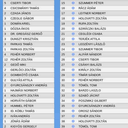
5
CSERTI TIBOR
15
SZUMMER PÉTER
4
CSICSMÁNYI TAMÁS
16
RÁCZ ÁDÁM
2
CZAGA JÁNOS
17
LEITNER NORBERT
3
CZEGLE GÁBOR
18
HOLOVATTI ZOLTÁN
1
DOMÁN ARIEL
19
RUPA ZOLTÁN
1
DÓZSA ÁKOS
20
SZIRÁCZKI BALÁZS
3
DR. GREGÁSZ GERGŐ
21
CEGLÉDI CSABA
3
DUNSZT KRISZTIÁN
22
TERJÉK ATTILA
3
FARKAS TAMÁS
23
LEDZÉNYI LÁSZLÓ
1
FARKAS ZOLTÁN
24
SZUMMER TIBOR
4
FEHÉR NORBERT
25
ALPÁR NÁNDOR
12
FEHÉR ZOLTÁN
26
CSERTI TIBOR
2
GEDŐ MIKI
27
CSÁNYI BALÁZS
2
GERLÓCI ZOLTÁN
28
KIRÁLY ZOLTÁN
2
GOMBKÖTŐ CSABA
29
TÍMÁR SÁNDOR
2
GULYÁS ATTILA
30
FEHÉR NORBERT
2
GYURCSÁNSZKY ANDRÁS
31
TÖMÖL TOMI
1
HAJMÁSI NORBERT
32
BARZO LASZLO
4
HOLOVATTI ZOLTÁN
33
SZABÓ JÁCINT
3
HORVÁTH GÁBOR
34
POSZMIK2 GILBERT
2
HUMMEL PÉTER
35
GYURCSÁNSZKY ANDRÁS
3
ID. KÖBLI TAMÁS
36
OROSZ SÁNDOR
2
IVÁN ANDRÁS
37
FEHÉR ZOLTÁN
1
JÓNÁS ÁDÁM
38
HOLOVATTI ZOLTÁN
2
KIGYÓS GERGELY
39
TÖMÖL TOMI