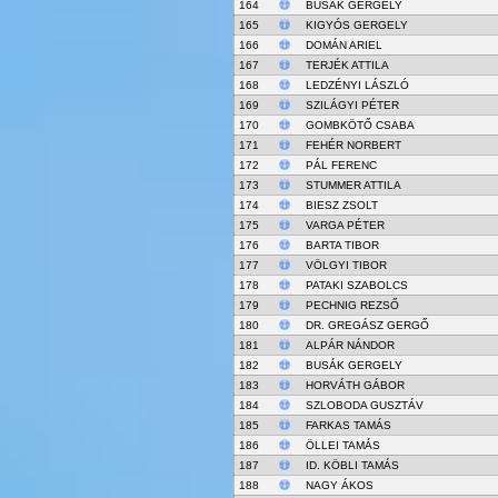
164
BUSÁK GERGELY
165
KIGYÓS GERGELY
166
DOMÁN ARIEL
167
TERJÉK ATTILA
168
LEDZÉNYI LÁSZLÓ
169
SZILÁGYI PÉTER
170
GOMBKÖTŐ CSABA
171
FEHÉR NORBERT
172
PÁL FERENC
173
STUMMER ATTILA
174
BIESZ ZSOLT
175
VARGA PÉTER
176
BARTA TIBOR
177
VÖLGYI TIBOR
178
PATAKI SZABOLCS
179
PECHNIG REZSŐ
180
DR. GREGÁSZ GERGŐ
181
ALPÁR NÁNDOR
182
BUSÁK GERGELY
183
HORVÁTH GÁBOR
184
SZLOBODA GUSZTÁV
185
FARKAS TAMÁS
186
ÖLLEI TAMÁS
187
ID. KÖBLI TAMÁS
188
NAGY ÁKOS