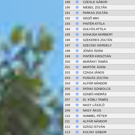
189
CZEGLE GÁBOR
190
NIEBEL ZOLTÁN
191
FARKAS ZOLTÁN
192
GEDŐ MIKI
193
PINTÉR ATTILA
194
GULYÁS ATTILA
195
SOHAJDA NORBERT
196
SZEKERES ZOLTÁN
197
SZECSEI GERGELY
198
JÓNÁS ÁDÁM
199
PINTÉR KRISZTIÁN
200
MURÁNYI TAMÁS
201
MARTÓK ÁDÁM
202
CZAGA JÁNOS
203
PUSKÁS ZOLTÁN
204
ALPÁR NÁNDOR
205
PATAKI SZABOLCS
206
SZABÓ ANDRÁS
207
ID. KÖBLI TAMÁS
208
NAGY LÁSZLÓ
209
NAGY ÁKOS
210
HUMMEL PÉTER
211
ALPÁR NÁNDOR
212
SZÁSZ ISTVÁN
213
KOLTAY GÁBOR