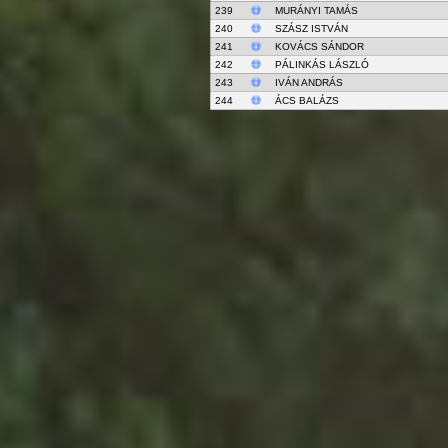
239
MURÁNYI TAMÁS
240
SZÁSZ ISTVÁN
241
KOVÁCS SÁNDOR
242
PÁLINKÁS LÁSZLÓ
243
IVÁN ANDRÁS
244
ÁCS BALÁZS