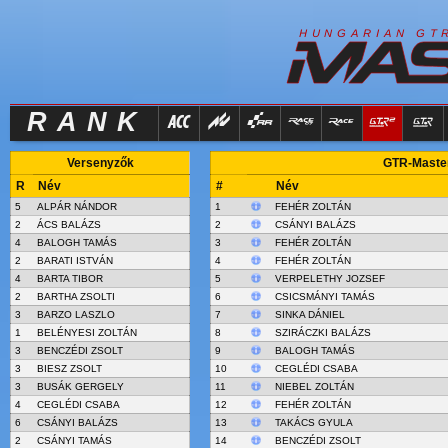
R
I
H
U
N
G
A
A
N
G
T
RANK
Versenyzők
GTR-Master
R
Név
#
Név
5
ALPÁR NÁNDOR
1
FEHÉR ZOLTÁN
2
ÁCS BALÁZS
2
CSÁNYI BALÁZS
4
BALOGH TAMÁS
3
FEHÉR ZOLTÁN
2
BARATI ISTVÁN
4
FEHÉR ZOLTÁN
4
BARTA TIBOR
5
VERPELETHY JOZSEF
2
BARTHA ZSOLTI
6
CSICSMÁNYI TAMÁS
3
BARZO LASZLO
7
SINKA DÁNIEL
1
BELÉNYESI ZOLTÁN
8
SZIRÁCZKI BALÁZS
3
BENCZÉDI ZSOLT
9
BALOGH TAMÁS
3
BIESZ ZSOLT
10
CEGLÉDI CSABA
3
BUSÁK GERGELY
11
NIEBEL ZOLTÁN
4
CEGLÉDI CSABA
12
FEHÉR ZOLTÁN
6
CSÁNYI BALÁZS
13
TAKÁCS GYULA
2
CSÁNYI TAMÁS
14
BENCZÉDI ZSOLT