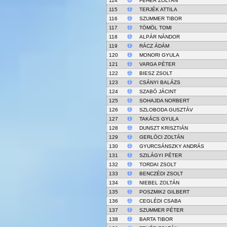
114
FEHÉR ZOLTÁN
115
TERJÉK ATTILA
116
SZUMMER TIBOR
117
TÖMÖL TOMI
118
ALPÁR NÁNDOR
119
RÁCZ ÁDÁM
120
MONORI GYULA
121
VARGA PÉTER
122
BIESZ ZSOLT
123
CSÁNYI BALÁZS
124
SZABÓ JÁCINT
125
SOHAJDA NORBERT
126
SZLOBODA GUSZTÁV
127
TAKÁCS GYULA
128
DUNSZT KRISZTIÁN
129
GERLÓCI ZOLTÁN
130
GYURCSÁNSZKY ANDRÁS
131
SZILÁGYI PÉTER
132
TORDAI ZSOLT
133
BENCZÉDI ZSOLT
134
NIEBEL ZOLTÁN
135
POSZMIK2 GILBERT
136
CEGLÉDI CSABA
137
SZUMMER PÉTER
138
BARTA TIBOR