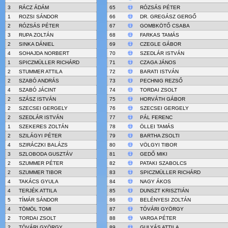
3
RÁCZ ÁDÁM
65
RÓZSÁS PÉTER
1
ROZSI SÁNDOR
66
DR. GREGÁSZ GERGŐ
2
RÓZSÁS PÉTER
67
GOMBKÖTŐ CSABA
3
RUPA ZOLTÁN
68
FARKAS TAMÁS
2
SINKA DÁNIEL
69
CZEGLE GÁBOR
4
SOHAJDA NORBERT
70
SZEDLÁR ISTVÁN
1
SPICZMÜLLER RICHÁRD
71
CZAGA JÁNOS
2
STUMMER ATTILA
72
BARATI ISTVÁN
2
SZABÓ ANDRÁS
73
PECHNIG REZSŐ
4
SZABÓ JÁCINT
74
TORDAI ZSOLT
2
SZÁSZ ISTVÁN
75
HORVÁTH GÁBOR
2
SZECSEI GERGELY
76
SZECSEI GERGELY
2
SZEDLÁR ISTVÁN
77
PÁL FERENC
1
SZEKERES ZOLTÁN
78
ÖLLEI TAMÁS
2
SZILÁGYI PÉTER
79
BARTHA ZSOLTI
4
SZIRÁCZKI BALÁZS
80
VÖLGYI TIBOR
3
SZLOBODA GUSZTÁV
81
GEDŐ MIKI
2
SZUMMER PÉTER
82
PATAKI SZABOLCS
2
SZUMMER TIBOR
83
SPICZMÜLLER RICHÁRD
4
TAKÁCS GYULA
84
NAGY ÁKOS
4
TERJÉK ATTILA
85
DUNSZT KRISZTIÁN
5
TÍMÁR SÁNDOR
86
BELÉNYESI ZOLTÁN
4
TÖMÖL TOMI
87
TÓVÁRI GYÖRGY
2
TORDAI ZSOLT
88
VARGA PÉTER
2
TÓVÁRI GYÖRGY
89
GULYÁS ATTILA