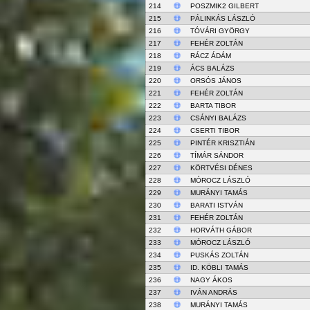
214
POSZMIK2 GILBERT
215
PÁLINKÁS LÁSZLÓ
216
TÓVÁRI GYÖRGY
217
FEHÉR ZOLTÁN
218
RÁCZ ÁDÁM
219
ÁCS BALÁZS
220
ORSÓS JÁNOS
221
FEHÉR ZOLTÁN
222
BARTA TIBOR
223
CSÁNYI BALÁZS
224
CSERTI TIBOR
225
PINTÉR KRISZTIÁN
226
TÍMÁR SÁNDOR
227
KÖRTVÉSI DÉNES
228
MÓROCZ LÁSZLÓ
229
MURÁNYI TAMÁS
230
BARATI ISTVÁN
231
FEHÉR ZOLTÁN
232
HORVÁTH GÁBOR
233
MÓROCZ LÁSZLÓ
234
PUSKÁS ZOLTÁN
235
ID. KÖBLI TAMÁS
236
NAGY ÁKOS
237
IVÁN ANDRÁS
238
MURÁNYI TAMÁS