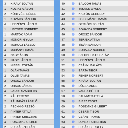
3
KIRÁLY ZOLTÁN
40
BALOGH TAMÁS
1
KOLTAY GÁBOR
41
TAKÁCS GYULA
2
KÖRTVÉSI DÉNES
42
KIGYÓS GERGELY
1
KOVÁCS SÁNDOR
43
CSICSMÁNYI TAMÁS
4
LEDZÉNYI LÁSZLÓ
44
GERLÓCI ZOLTÁN
1
LEITNER NORBERT
45
SOHAJDA NORBERT
1
MARTÓK ÁDÁM
46
OROSZ SÁNDOR
1
MONORI GYULA
47
TERJÉK ATTILA
2
MÓROCZ LÁSZLÓ
48
TÍMÁR SÁNDOR
4
MURÁNYI TAMÁS
49
SOHAJDA NORBERT
4
NAGY ÁKOS
50
SZLOBODA GUSZTÁV
2
NAGY LÁSZLÓ
51
LEDZÉNYI LÁSZLÓ
5
NIEBEL ZOLTÁN
52
CSÁNYI BALÁZS
1
OLÁH TAMÁS
53
BARTA TIBOR
2
ÖLLEI TAMÁS
54
FEHÉR NORBERT
2
OROSZ SÁNDOR
55
KIRÁLY ZOLTÁN
2
ORSÓS JÁNOS
56
DÓZSA ÁKOS
4
PATAKI SZABOLCS
57
VARGA PÉTER
2
PÁL FERENC
58
STUMMER ATTILA
2
PÁLINKÁS LÁSZLÓ
59
BIESZ ZSOLT
2
PECHNIG REZSŐ
60
POSZMIK2 GILBERT
1
PINTÉR ATTILA
61
CSERTI TIBOR
2
PINTÉR KRISZTIÁN
62
CSÁNYI TAMÁS
4
POSZMIK2 GILBERT
63
DUNSZT KRISZTIÁN
2
PUSKÁS ZOLTÁN
64
BUSÁK GERGELY