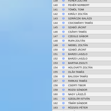
139
FEHÉR ZOLTÁN
140
FEHÉR NORBERT
141
TÖMÖL TOMI
142
KIRÁLY ZOLTÁN
143
SZIRÁCZKI BALÁZS
144
CSICSMÁNYI TAMÁS
145
SZABÓ JÁCINT
146
CSÁNYI TAMÁS
147
CZEGLE GÁBOR
148
RUPA ZOLTÁN
149
NIEBEL ZOLTÁN
150
SZABÓ JÁCINT
151
BARZO LASZLO
152
BARZO LASZLO
153
BARTHA ZSOLTI
154
HOLOVATTI ZOLTÁN
155
OLÁH TAMÁS
156
BALOGH TAMÁS
157
FARKAS TAMÁS
158
CSERTI TIBOR
159
ROZSI SÁNDOR
160
NAGY LÁSZLÓ
161
SZEDLÁR ISTVÁN
162
TÍMÁR SÁNDOR
163
RÓZSÁS PÉTER