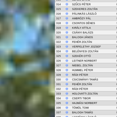
314
SZŰCS PÉTER
315
SZEKERES ZOLTÁN
316
PÁLINKÁS LÁSZLÓ
317
AMBRÓZY PÁL
318
CSONTOS DÉNES
319
KIRÁLY ATTILA
320
CSÁNYI BALÁZS
321
BALOGH JÁNOS
322
FEHÉR ZOLTÁN
323
VERPELETHY JOZSEF
324
BELÉNYESI ZOLTÁN
325
SZEKÉR OTTÓ
326
LEITNER NORBERT
327
NIEBEL ZOLTÁN
328
HUMMEL PÉTER
329
RÁDI PÉTER
330
CSICSMÁNYI TAMÁS
331
FEHÉR ZOLTÁN
332
RÁDI PÉTER
333
HOLOVATTI ZOLTÁN
334
CSERTI TIBOR
335
HAJMÁSI NORBERT
336
TÖMÖL TOMI
337
BALOGH TAMÁS