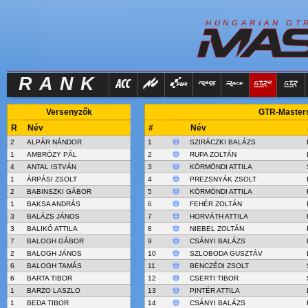
R
I
H
U
N
G
A
A
N
G
T
RANK
Versenyzők
GTR-Masters
R
Név
#
Név
2
ALPÁR NÁNDOR
1
SZIRÁCZKI BALÁZS
1
AMBRÓZY PÁL
2
RUPA ZOLTÁN
4
ANTAL ISTVÁN
3
KÖRMÖNDI ATTILA
1
ÁRPÁSI ZSOLT
4
PREZSNYÁK ZSOLT
2
BABINSZKI GÁBOR
5
KÖRMÖNDI ATTILA
1
BAKSA ANDRÁS
6
FEHÉR ZOLTÁN
3
BALÁZS JÁNOS
7
HORVÁTH ATTILA
3
BALIKÓ ATTILA
8
NIEBEL ZOLTÁN
7
BALOGH GÁBOR
9
CSÁNYI BALÁZS
2
BALOGH JÁNOS
10
SZLOBODA GUSZTÁV
6
BALOGH TAMÁS
11
BENCZÉDI ZSOLT
6
BARTA TIBOR
12
CSERTI TIBOR
1
BARZO LASZLO
13
PINTÉR ATTILA
1
BEDA TIBOR
14
CSÁNYI BALÁZS