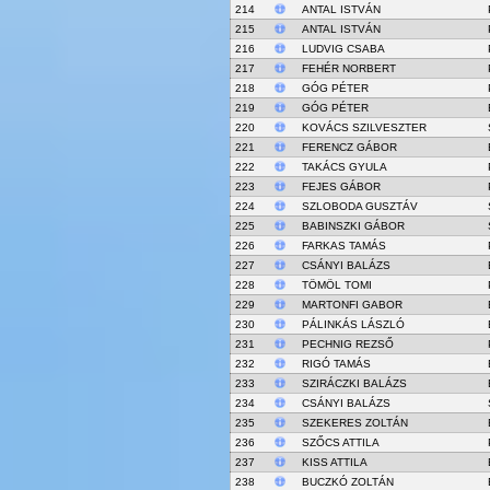
214
ANTAL ISTVÁN
215
ANTAL ISTVÁN
216
LUDVIG CSABA
217
FEHÉR NORBERT
218
GÓG PÉTER
219
GÓG PÉTER
220
KOVÁCS SZILVESZTER
221
FERENCZ GÁBOR
222
TAKÁCS GYULA
223
FEJES GÁBOR
224
SZLOBODA GUSZTÁV
225
BABINSZKI GÁBOR
226
FARKAS TAMÁS
227
CSÁNYI BALÁZS
228
TÖMÖL TOMI
229
MARTONFI GABOR
230
PÁLINKÁS LÁSZLÓ
231
PECHNIG REZSŐ
232
RIGÓ TAMÁS
233
SZIRÁCZKI BALÁZS
234
CSÁNYI BALÁZS
235
SZEKERES ZOLTÁN
236
SZŐCS ATTILA
237
KISS ATTILA
238
BUCZKÓ ZOLTÁN