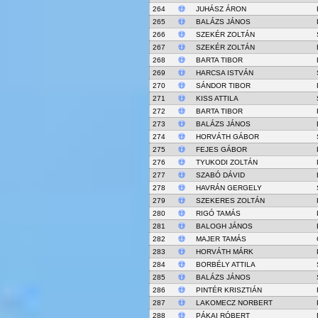
264
JUHÁSZ ÁRON
265
BALÁZS JÁNOS
266
SZEKÉR ZOLTÁN
267
SZEKÉR ZOLTÁN
268
BARTA TIBOR
269
HARCSA ISTVÁN
270
SÁNDOR TIBOR
271
KISS ATTILA
272
BARTA TIBOR
273
BALÁZS JÁNOS
274
HORVÁTH GÁBOR
275
FEJES GÁBOR
276
TYUKODI ZOLTÁN
277
SZABÓ DÁVID
278
HAVRÁN GERGELY
279
SZEKERES ZOLTÁN
280
RIGÓ TAMÁS
281
BALOGH JÁNOS
282
MAJER TAMÁS
283
HORVÁTH MÁRK
284
BORBÉLY ATTILA
285
BALÁZS JÁNOS
286
PINTÉR KRISZTIÁN
287
LAKOMECZ NORBERT
288
PÁKAI RÓBERT