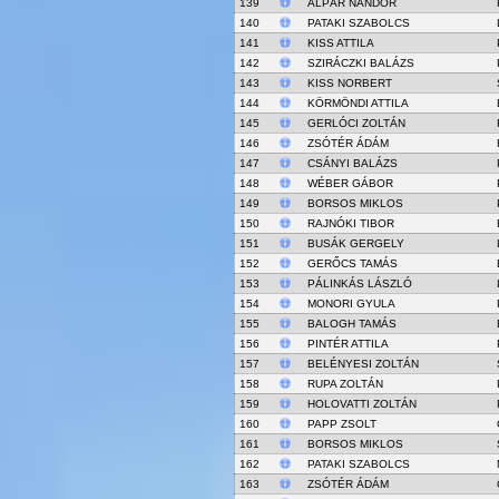
139
ALPÁR NÁNDOR
140
PATAKI SZABOLCS
141
KISS ATTILA
142
SZIRÁCZKI BALÁZS
143
KISS NORBERT
144
KÖRMÖNDI ATTILA
145
GERLÓCI ZOLTÁN
146
ZSÓTÉR ÁDÁM
147
CSÁNYI BALÁZS
148
WÉBER GÁBOR
149
BORSOS MIKLOS
150
RAJNÓKI TIBOR
151
BUSÁK GERGELY
152
GERŐCS TAMÁS
153
PÁLINKÁS LÁSZLÓ
154
MONORI GYULA
155
BALOGH TAMÁS
156
PINTÉR ATTILA
157
BELÉNYESI ZOLTÁN
158
RUPA ZOLTÁN
159
HOLOVATTI ZOLTÁN
160
PAPP ZSOLT
161
BORSOS MIKLOS
162
PATAKI SZABOLCS
163
ZSÓTÉR ÁDÁM