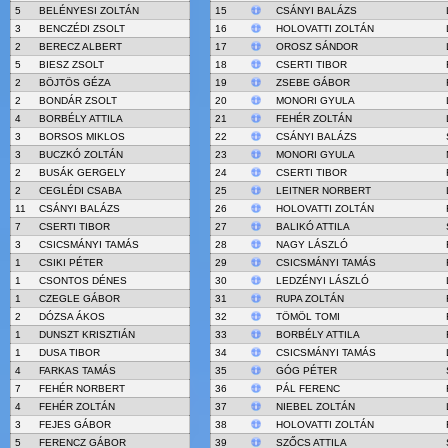
5
BELÉNYESI ZOLTÁN
15
CSÁNYI BALÁZS
3
BENCZÉDI ZSOLT
16
HOLOVATTI ZOLTÁN
2
BERECZ ALBERT
17
OROSZ SÁNDOR
5
BIESZ ZSOLT
18
CSERTI TIBOR
2
BÖJTÖS GÉZA
19
ZSEBE GÁBOR
2
BONDÁR ZSOLT
20
MONORI GYULA
4
BORBÉLY ATTILA
21
FEHÉR ZOLTÁN
3
BORSOS MIKLOS
22
CSÁNYI BALÁZS
3
BUCZKÓ ZOLTÁN
23
MONORI GYULA
2
BUSÁK GERGELY
24
CSERTI TIBOR
2
CEGLÉDI CSABA
25
LEITNER NORBERT
11
CSÁNYI BALÁZS
26
HOLOVATTI ZOLTÁN
7
CSERTI TIBOR
27
BALIKÓ ATTILA
3
CSICSMÁNYI TAMÁS
28
NAGY LÁSZLÓ
1
CSIKI PÉTER
29
CSICSMÁNYI TAMÁS
1
CSONTOS DÉNES
30
LEDZÉNYI LÁSZLÓ
1
CZEGLE GÁBOR
31
RUPA ZOLTÁN
2
DÓZSA ÁKOS
32
TÖMÖL TOMI
1
DUNSZT KRISZTIÁN
33
BORBÉLY ATTILA
1
DUSA TIBOR
34
CSICSMÁNYI TAMÁS
4
FARKAS TAMÁS
35
GÓG PÉTER
7
FEHÉR NORBERT
36
PÁL FERENC
4
FEHÉR ZOLTÁN
37
NIEBEL ZOLTÁN
3
FEJES GÁBOR
38
HOLOVATTI ZOLTÁN
5
FERENCZ GÁBOR
39
SZŐCS ATTILA