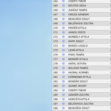
164
CSERTI TIBOR
165
BÖJTÖS GÉZA
166
JUHÁSZ TAMÁS
167
OROSZ SÁNDOR
168
BENCZÉDI ZSOLT
169
BELÉNYESI ZOLTÁN
170
PINTÉR ATTILA
171
JANOS ZIZICS
172
BORBÉLY ATTILA
173
PAPP ZSOLT
174
BARZO LASZLO
175
LEHR ATTILA
176
PISKI TAMÁS
177
MONORI GYULA
178
ANTAL ISTVÁN
179
BALOGH TAMÁS
180
HAJNAL KORNÉL
181
KÖRMÖNDI ATTILA
182
BONDÁR ZSOLT
183
SZABÓ JÁCINT
184
CSERTI TIBOR
185
SZEKÉR ZOLTÁN
186
HORVÁTH ATTILA
187
BELÉNYESI ZOLTÁN
188
BENCZÉDI ZSOLT