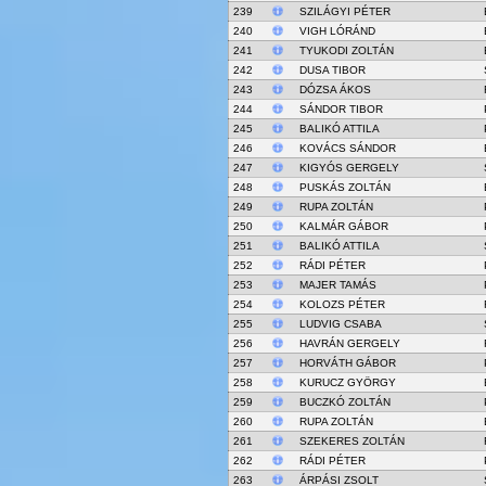
239
SZILÁGYI PÉTER
240
VIGH LÓRÁND
241
TYUKODI ZOLTÁN
242
DUSA TIBOR
243
DÓZSA ÁKOS
244
SÁNDOR TIBOR
245
BALIKÓ ATTILA
246
KOVÁCS SÁNDOR
247
KIGYÓS GERGELY
248
PUSKÁS ZOLTÁN
249
RUPA ZOLTÁN
250
KALMÁR GÁBOR
251
BALIKÓ ATTILA
252
RÁDI PÉTER
253
MAJER TAMÁS
254
KOLOZS PÉTER
255
LUDVIG CSABA
256
HAVRÁN GERGELY
257
HORVÁTH GÁBOR
258
KURUCZ GYÖRGY
259
BUCZKÓ ZOLTÁN
260
RUPA ZOLTÁN
261
SZEKERES ZOLTÁN
262
RÁDI PÉTER
263
ÁRPÁSI ZSOLT