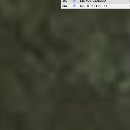
363
KIGYÓS GERGELY
364
MARTONFI GABOR