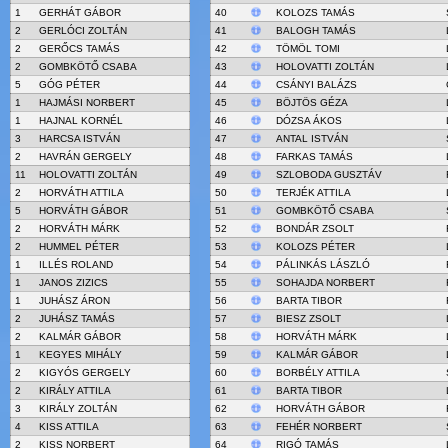
1
GERHÁT GÁBOR
40
KOLOZS TAMÁS
2
GERLÓCI ZOLTÁN
41
BALOGH TAMÁS
2
GERŐCS TAMÁS
42
TÖMÖL TOMI
2
GOMBKÖTŐ CSABA
43
HOLOVATTI ZOLTÁN
5
GÓG PÉTER
44
CSÁNYI BALÁZS
1
HAJMÁSI NORBERT
45
BÖJTÖS GÉZA
1
HAJNAL KORNÉL
46
DÓZSA ÁKOS
3
HARCSA ISTVÁN
47
ANTAL ISTVÁN
2
HAVRÁN GERGELY
48
FARKAS TAMÁS
11
HOLOVATTI ZOLTÁN
49
SZLOBODA GUSZTÁV
2
HORVÁTH ATTILA
50
TERJÉK ATTILA
5
HORVÁTH GÁBOR
51
GOMBKÖTŐ CSABA
2
HORVÁTH MÁRK
52
BONDÁR ZSOLT
2
HUMMEL PÉTER
53
KOLOZS PÉTER
1
ILLÉS ROLAND
54
PÁLINKÁS LÁSZLÓ
1
JANOS ZIZICS
55
SOHAJDA NORBERT
1
JUHÁSZ ÁRON
56
BARTA TIBOR
2
JUHÁSZ TAMÁS
57
BIESZ ZSOLT
2
KALMÁR GÁBOR
58
HORVÁTH MÁRK
1
KEGYES MIHÁLY
59
KALMÁR GÁBOR
2
KIGYÓS GERGELY
60
BORBÉLY ATTILA
2
KIRÁLY ATTILA
61
BARTA TIBOR
3
KIRÁLY ZOLTÁN
62
HORVÁTH GÁBOR
4
KISS ATTILA
63
FEHÉR NORBERT
2
KISS NORBERT
64
RIGÓ TAMÁS