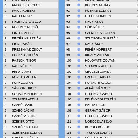
4
PATAKI SZABOLCS
90
KEGYES MIHÁLY
2
PÁKAI RÓBERT
91
PUSKÁS ZOLTÁN
5
PÁL FERENC
92
FEHÉR NORBERT
5
PÁLINKÁS LÁSZLÓ
93
NAGY ÁKOS
2
PECHNIG REZSŐ
94
GÓG PÉTER
3
PINTÉR ATTILA
95
SZEKERES ZOLTÁN
3
PINTÉR KRISZTIÁN
96
SZLOBODA GUSZTÁV
1
PISKI TAMÁS
97
NAGY ÁKOS
1
PREZSNYÁK ZSOLT
98
FEHÉR NORBERT
3
PUSKÁS ZOLTÁN
99
KIRÁLY ZOLTÁN
1
RAJNÓKI TIBOR
100
HOLOVATTI ZOLTÁN
4
RÁDI PÉTER
101
STUMMER ATTILA
4
RIGÓ TAMÁS
102
CEGLÉDI CSABA
2
RÓZSÁS PÉTER
103
CZEGLE GÁBOR
7
RUPA ZOLTÁN
104
HORVÁTH GÁBOR
4
SÁNDOR TIBOR
105
ALPÁR NÁNDOR
1
SOHAJDA NORBERT
106
FERENCZ GÁBOR
3
STUMMER ATTILA
107
BELÉNYESI ZOLTÁN
3
SZABÓ DÁVID
108
BARTA TIBOR
2
SZABÓ JÁCINT
109
GERHÁT GÁBOR
1
SZABÓ VIKTOR
110
FERENCZ GÁBOR
3
SZEKÉR OTTÓ
111
MÓROCZ LÁSZLÓ
3
SZEKÉR ZOLTÁN
112
KOCSIS RÓBERT
6
SZEKERES ZOLTÁN
113
TYUKODI ZOLTÁN