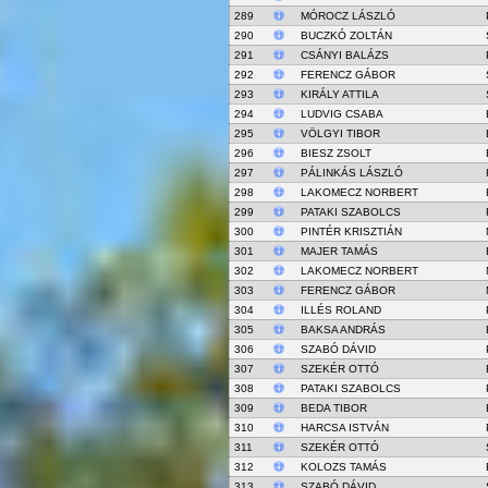
289
MÓROCZ LÁSZLÓ
290
BUCZKÓ ZOLTÁN
291
CSÁNYI BALÁZS
292
FERENCZ GÁBOR
293
KIRÁLY ATTILA
294
LUDVIG CSABA
295
VÖLGYI TIBOR
296
BIESZ ZSOLT
297
PÁLINKÁS LÁSZLÓ
298
LAKOMECZ NORBERT
299
PATAKI SZABOLCS
300
PINTÉR KRISZTIÁN
301
MAJER TAMÁS
302
LAKOMECZ NORBERT
303
FERENCZ GÁBOR
304
ILLÉS ROLAND
305
BAKSA ANDRÁS
306
SZABÓ DÁVID
307
SZEKÉR OTTÓ
308
PATAKI SZABOLCS
309
BEDA TIBOR
310
HARCSA ISTVÁN
311
SZEKÉR OTTÓ
312
KOLOZS TAMÁS
313
SZABÓ DÁVID