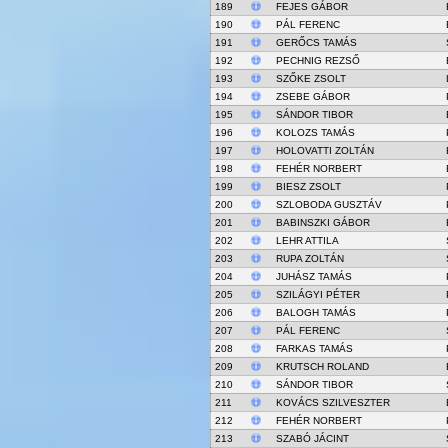
189
FEJES GÁBOR
190
PÁL FERENC
191
GERŐCS TAMÁS
192
PECHNIG REZSŐ
193
SZŐKE ZSOLT
194
ZSEBE GÁBOR
195
SÁNDOR TIBOR
196
KOLOZS TAMÁS
197
HOLOVATTI ZOLTÁN
198
FEHÉR NORBERT
199
BIESZ ZSOLT
200
SZLOBODA GUSZTÁV
201
BABINSZKI GÁBOR
202
LEHR ATTILA
203
RUPA ZOLTÁN
204
JUHÁSZ TAMÁS
205
SZILÁGYI PÉTER
206
BALOGH TAMÁS
207
PÁL FERENC
208
FARKAS TAMÁS
209
KRUTSCH ROLAND
210
SÁNDOR TIBOR
211
KOVÁCS SZILVESZTER
212
FEHÉR NORBERT
213
SZABÓ JÁCINT