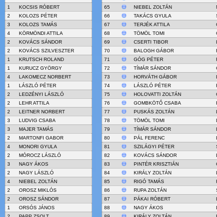
1
KOCSIS RÓBERT
65
NIEBEL ZOLTÁN
2
KOLOZS PÉTER
66
TAKÁCS GYULA
3
KOLOZS TAMÁS
67
TERJÉK ATTILA
4
KÖRMÖNDI ATTILA
68
TÖMÖL TOMI
2
KOVÁCS SÁNDOR
69
CSERTI TIBOR
2
KOVÁCS SZILVESZTER
70
BALOGH GÁBOR
1
KRUTSCH ROLAND
71
GÓG PÉTER
1
KURUCZ GYÖRGY
72
TÍMÁR SÁNDOR
4
LAKOMECZ NORBERT
73
HORVÁTH GÁBOR
1
LÁSZLÓ PÉTER
74
LÁSZLÓ PÉTER
2
LEDZÉNYI LÁSZLÓ
75
HOLOVATTI ZOLTÁN
2
LEHR ATTILA
76
GOMBKÖTŐ CSABA
2
LEITNER NORBERT
77
PUSKÁS ZOLTÁN
3
LUDVIG CSABA
78
TÖMÖL TOMI
3
MAJER TAMÁS
79
TÍMÁR SÁNDOR
2
MARTONFI GABOR
80
PÁL FERENC
4
MONORI GYULA
81
SZILÁGYI PÉTER
2
MÓROCZ LÁSZLÓ
82
KOVÁCS SÁNDOR
3
NAGY ÁKOS
83
PINTÉR KRISZTIÁN
2
NAGY LÁSZLÓ
84
KIRÁLY ZOLTÁN
4
NIEBEL ZOLTÁN
85
RIGÓ TAMÁS
2
OROSZ MIKLÓS
86
RUPA ZOLTÁN
2
OROSZ SÁNDOR
87
PÁKAI RÓBERT
1
ORSÓS JÁNOS
88
NAGY ÁKOS
2
PAPP ZSOLT
89
KIRÁLY ZOLTÁN