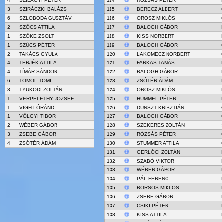
4
SZILÁGYI PÉTER
114
RÓZSÁS PÉTER
3
SZIRÁCZKI BALÁZS
115
BERECZ ALBERT
6
SZLOBODA GUSZTÁV
116
OROSZ MIKLÓS
2
SZŐCS ATTILA
117
BALOGH GÁBOR
1
SZŐKE ZSOLT
118
KISS NORBERT
1
SZŰCS PÉTER
119
BALOGH GÁBOR
2
TAKÁCS GYULA
120
LAKOMECZ NORBERT
4
TERJÉK ATTILA
121
FARKAS TAMÁS
4
TÍMÁR SÁNDOR
122
BALOGH GÁBOR
6
TÖMÖL TOMI
123
ZSÓTÉR ÁDÁM
3
TYUKODI ZOLTÁN
124
OROSZ MIKLÓS
1
VERPELETHY JOZSEF
125
HUMMEL PÉTER
1
VIGH LÓRÁND
126
DUNSZT KRISZTIÁN
1
VÖLGYI TIBOR
127
BALOGH GÁBOR
2
WÉBER GÁBOR
128
SZEKERES ZOLTÁN
3
ZSEBE GÁBOR
129
RÓZSÁS PÉTER
4
ZSÓTÉR ÁDÁM
130
STUMMER ATTILA
131
GERLÓCI ZOLTÁN
132
SZABÓ VIKTOR
133
WÉBER GÁBOR
134
PÁL FERENC
135
BORSOS MIKLOS
136
ZSEBE GÁBOR
137
CSIKI PÉTER
138
KISS ATTILA