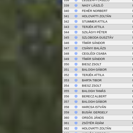
338
LEDZÉNYI LÁSZLÓ
339
NAGY LÁSZLÓ
340
FEHÉR NORBERT
341
HOLOVATTI ZOLTÁN
342
STUMMER ATTILA
343
TERJÉK ATTILA
344
SZILÁGYI PÉTER
345
SZLOBODA GUSZTÁV
346
TÍMÁR SÁNDOR
347
CSÁNYI BALÁZS
348
CEGLÉDI CSABA
349
TÍMÁR SÁNDOR
350
BIESZ ZSOLT
351
BALOGH GÁBOR
352
TERJÉK ATTILA
353
BARTA TIBOR
354
BIESZ ZSOLT
355
BALOGH TAMÁS
356
BERECZ ALBERT
357
BALOGH GÁBOR
358
HARCSA ISTVÁN
359
BUSÁK GERGELY
360
ORSÓS JÁNOS
361
ZSÓTÉR ÁDÁM
362
HOLOVATTI ZOLTÁN