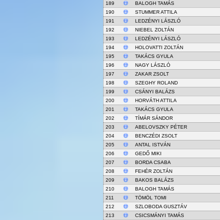
189
BALOGH TAMÁS
190
STUMMER ATTILA
191
LEDZÉNYI LÁSZLÓ
192
NIEBEL ZOLTÁN
193
LEDZÉNYI LÁSZLÓ
194
HOLOVATTI ZOLTÁN
195
TAKÁCS GYULA
196
NAGY LÁSZLÓ
197
ZAKAR ZSOLT
198
SZEGHY ROLAND
199
CSÁNYI BALÁZS
200
HORVÁTH ATTILA
201
TAKÁCS GYULA
202
TÍMÁR SÁNDOR
203
ABELOVSZKY PÉTER
204
BENCZÉDI ZSOLT
205
ANTAL ISTVÁN
206
GEDŐ MIKI
207
BORDA CSABA
208
FEHÉR ZOLTÁN
209
BAKOS BALÁZS
210
BALOGH TAMÁS
211
TÖMÖL TOMI
212
SZLOBODA GUSZTÁV
213
CSICSMÁNYI TAMÁS