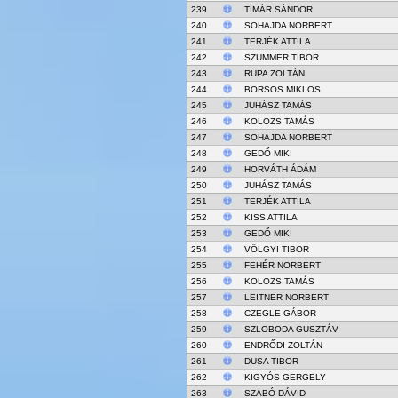
239
TÍMÁR SÁNDOR
240
SOHAJDA NORBERT
241
TERJÉK ATTILA
242
SZUMMER TIBOR
243
RUPA ZOLTÁN
244
BORSOS MIKLOS
245
JUHÁSZ TAMÁS
246
KOLOZS TAMÁS
247
SOHAJDA NORBERT
248
GEDŐ MIKI
249
HORVÁTH ÁDÁM
250
JUHÁSZ TAMÁS
251
TERJÉK ATTILA
252
KISS ATTILA
253
GEDŐ MIKI
254
VÖLGYI TIBOR
255
FEHÉR NORBERT
256
KOLOZS TAMÁS
257
LEITNER NORBERT
258
CZEGLE GÁBOR
259
SZLOBODA GUSZTÁV
260
ENDRŐDI ZOLTÁN
261
DUSA TIBOR
262
KIGYÓS GERGELY
263
SZABÓ DÁVID