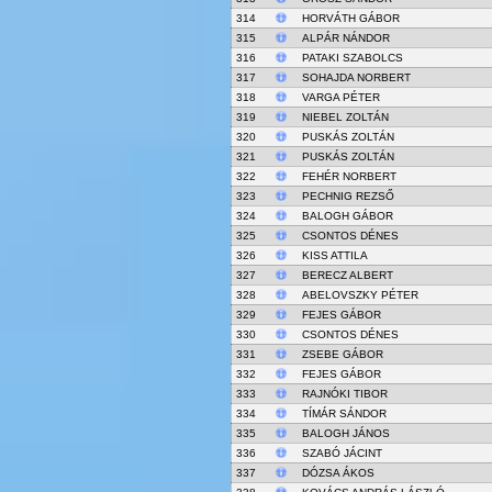
314
HORVÁTH GÁBOR
315
ALPÁR NÁNDOR
316
PATAKI SZABOLCS
317
SOHAJDA NORBERT
318
VARGA PÉTER
319
NIEBEL ZOLTÁN
320
PUSKÁS ZOLTÁN
321
PUSKÁS ZOLTÁN
322
FEHÉR NORBERT
323
PECHNIG REZSŐ
324
BALOGH GÁBOR
325
CSONTOS DÉNES
326
KISS ATTILA
327
BERECZ ALBERT
328
ABELOVSZKY PÉTER
329
FEJES GÁBOR
330
CSONTOS DÉNES
331
ZSEBE GÁBOR
332
FEJES GÁBOR
333
RAJNÓKI TIBOR
334
TÍMÁR SÁNDOR
335
BALOGH JÁNOS
336
SZABÓ JÁCINT
337
DÓZSA ÁKOS