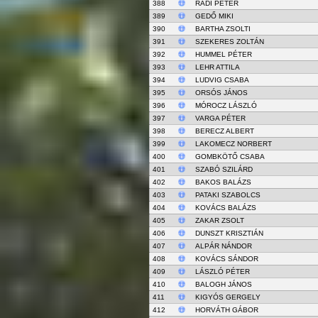
388
RÁDI PÉTER
389
GEDŐ MIKI
390
BARTHA ZSOLTI
391
SZEKERES ZOLTÁN
392
HUMMEL PÉTER
393
LEHR ATTILA
394
LUDVIG CSABA
395
ORSÓS JÁNOS
396
MÓROCZ LÁSZLÓ
397
VARGA PÉTER
398
BERECZ ALBERT
399
LAKOMECZ NORBERT
400
GOMBKÖTŐ CSABA
401
SZABÓ SZILÁRD
402
BAKOS BALÁZS
403
PATAKI SZABOLCS
404
KOVÁCS BALÁZS
405
ZAKAR ZSOLT
406
DUNSZT KRISZTIÁN
407
ALPÁR NÁNDOR
408
KOVÁCS SÁNDOR
409
LÁSZLÓ PÉTER
410
BALOGH JÁNOS
411
KIGYÓS GERGELY
412
HORVÁTH GÁBOR