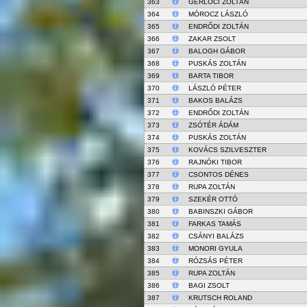
363
GERLÓCI ZOLTÁN
364
MÓROCZ LÁSZLÓ
365
ENDRŐDI ZOLTÁN
366
ZAKAR ZSOLT
367
BALOGH GÁBOR
368
PUSKÁS ZOLTÁN
369
BARTA TIBOR
370
LÁSZLÓ PÉTER
371
BAKOS BALÁZS
372
ENDRŐDI ZOLTÁN
373
ZSÓTÉR ÁDÁM
374
PUSKÁS ZOLTÁN
375
KOVÁCS SZILVESZTER
376
RAJNÓKI TIBOR
377
CSONTOS DÉNES
378
RUPA ZOLTÁN
379
SZEKÉR OTTÓ
380
BABINSZKI GÁBOR
381
FARKAS TAMÁS
382
CSÁNYI BALÁZS
383
MONORI GYULA
384
RÓZSÁS PÉTER
385
RUPA ZOLTÁN
386
BAGI ZSOLT
387
KRUTSCH ROLAND