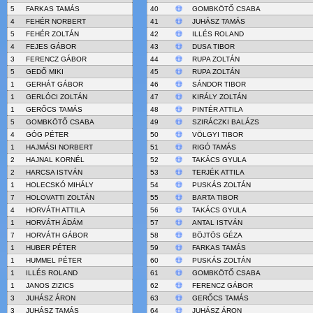
5
FARKAS TAMÁS
40
GOMBKÖTŐ CSABA
4
FEHÉR NORBERT
41
JUHÁSZ TAMÁS
5
FEHÉR ZOLTÁN
42
ILLÉS ROLAND
4
FEJES GÁBOR
43
DUSA TIBOR
3
FERENCZ GÁBOR
44
RUPA ZOLTÁN
5
GEDŐ MIKI
45
RUPA ZOLTÁN
1
GERHÁT GÁBOR
46
SÁNDOR TIBOR
1
GERLÓCI ZOLTÁN
47
KIRÁLY ZOLTÁN
1
GERŐCS TAMÁS
48
PINTÉR ATTILA
5
GOMBKÖTŐ CSABA
49
SZIRÁCZKI BALÁZS
4
GÓG PÉTER
50
VÖLGYI TIBOR
1
HAJMÁSI NORBERT
51
RIGÓ TAMÁS
2
HAJNAL KORNÉL
52
TAKÁCS GYULA
2
HARCSA ISTVÁN
53
TERJÉK ATTILA
1
HOLECSKÓ MIHÁLY
54
PUSKÁS ZOLTÁN
7
HOLOVATTI ZOLTÁN
55
BARTA TIBOR
4
HORVÁTH ATTILA
56
TAKÁCS GYULA
1
HORVÁTH ÁDÁM
57
ANTAL ISTVÁN
7
HORVÁTH GÁBOR
58
BÖJTÖS GÉZA
1
HUBER PÉTER
59
FARKAS TAMÁS
1
HUMMEL PÉTER
60
PUSKÁS ZOLTÁN
1
ILLÉS ROLAND
61
GOMBKÖTŐ CSABA
1
JANOS ZIZICS
62
FERENCZ GÁBOR
3
JUHÁSZ ÁRON
63
GERŐCS TAMÁS
3
JUHÁSZ TAMÁS
64
JUHÁSZ ÁRON