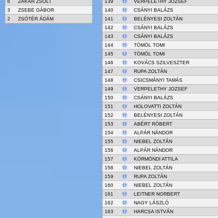
6
ZAKAR ZSOLT
139
VERPELETHY JOZSEF
3
ZSEBE GÁBOR
140
CSÁNYI BALÁZS
2
ZSÓTÉR ÁDÁM
141
BELÉNYESI ZOLTÁN
142
CSÁNYI BALÁZS
143
CSÁNYI BALÁZS
144
TÖMÖL TOMI
145
TÖMÖL TOMI
146
KOVÁCS SZILVESZTER
147
RUPA ZOLTÁN
148
CSICSMÁNYI TAMÁS
149
VERPELETHY JOZSEF
150
CSÁNYI BALÁZS
151
HOLOVATTI ZOLTÁN
152
BELÉNYESI ZOLTÁN
153
ABÉRT RÓBERT
154
ALPÁR NÁNDOR
155
NIEBEL ZOLTÁN
156
ALPÁR NÁNDOR
157
KÖRMÖNDI ATTILA
158
NIEBEL ZOLTÁN
159
RUPA ZOLTÁN
160
NIEBEL ZOLTÁN
161
LEITNER NORBERT
162
NAGY LÁSZLÓ
163
HARCSA ISTVÁN