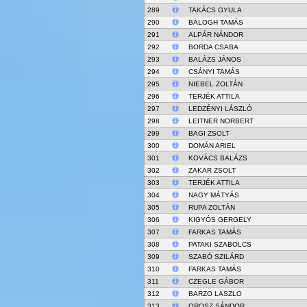
289
TAKÁCS GYULA
290
BALOGH TAMÁS
291
ALPÁR NÁNDOR
292
BORDA CSABA
293
BALÁZS JÁNOS
294
CSÁNYI TAMÁS
295
NIEBEL ZOLTÁN
296
TERJÉK ATTILA
297
LEDZÉNYI LÁSZLÓ
298
LEITNER NORBERT
299
BAGI ZSOLT
300
DOMÁN ARIEL
301
KOVÁCS BALÁZS
302
ZAKAR ZSOLT
303
TERJÉK ATTILA
304
NAGY MÁTYÁS
305
RUPA ZOLTÁN
306
KIGYÓS GERGELY
307
FARKAS TAMÁS
308
PATAKI SZABOLCS
309
SZABÓ SZILÁRD
310
FARKAS TAMÁS
311
CZEGLE GÁBOR
312
BARZO LASZLO
313
OROSZ SÁNDOR