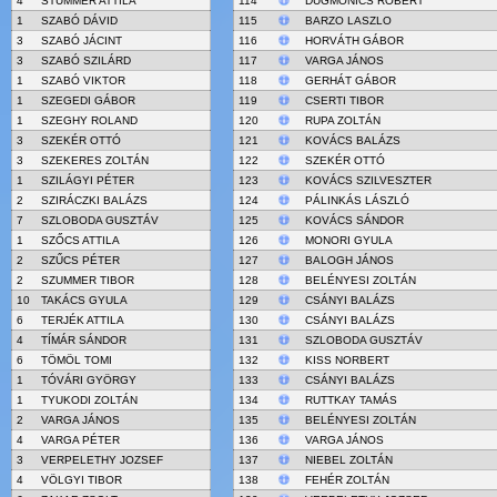
4
STUMMER ATTILA
114
DUGMONICS RÓBERT
1
SZABÓ DÁVID
115
BARZO LASZLO
3
SZABÓ JÁCINT
116
HORVÁTH GÁBOR
3
SZABÓ SZILÁRD
117
VARGA JÁNOS
1
SZABÓ VIKTOR
118
GERHÁT GÁBOR
1
SZEGEDI GÁBOR
119
CSERTI TIBOR
1
SZEGHY ROLAND
120
RUPA ZOLTÁN
3
SZEKÉR OTTÓ
121
KOVÁCS BALÁZS
3
SZEKERES ZOLTÁN
122
SZEKÉR OTTÓ
1
SZILÁGYI PÉTER
123
KOVÁCS SZILVESZTER
2
SZIRÁCZKI BALÁZS
124
PÁLINKÁS LÁSZLÓ
7
SZLOBODA GUSZTÁV
125
KOVÁCS SÁNDOR
1
SZŐCS ATTILA
126
MONORI GYULA
2
SZŰCS PÉTER
127
BALOGH JÁNOS
2
SZUMMER TIBOR
128
BELÉNYESI ZOLTÁN
10
TAKÁCS GYULA
129
CSÁNYI BALÁZS
6
TERJÉK ATTILA
130
CSÁNYI BALÁZS
4
TÍMÁR SÁNDOR
131
SZLOBODA GUSZTÁV
6
TÖMÖL TOMI
132
KISS NORBERT
1
TÓVÁRI GYÖRGY
133
CSÁNYI BALÁZS
1
TYUKODI ZOLTÁN
134
RUTTKAY TAMÁS
2
VARGA JÁNOS
135
BELÉNYESI ZOLTÁN
4
VARGA PÉTER
136
VARGA JÁNOS
3
VERPELETHY JOZSEF
137
NIEBEL ZOLTÁN
4
VÖLGYI TIBOR
138
FEHÉR ZOLTÁN