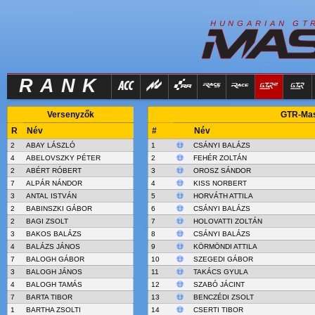
R
I
H
U
N
G
A
A
N
G
T
RANK
Versenyzők
GTR-Mast
R
Név
#
Név
2
ABAY LÁSZLÓ
1
CSÁNYI BALÁZS
4
ABELOVSZKY PÉTER
2
FEHÉR ZOLTÁN
2
ABÉRT RÓBERT
3
OROSZ SÁNDOR
7
ALPÁR NÁNDOR
4
KISS NORBERT
3
ANTAL ISTVÁN
5
HORVÁTH ATTILA
2
BABINSZKI GÁBOR
6
CSÁNYI BALÁZS
2
BAGI ZSOLT
7
HOLOVATTI ZOLTÁN
3
BAKOS BALÁZS
8
CSÁNYI BALÁZS
4
BALÁZS JÁNOS
9
KÖRMÖNDI ATTILA
7
BALOGH GÁBOR
10
SZEGEDI GÁBOR
3
BALOGH JÁNOS
11
TAKÁCS GYULA
4
BALOGH TAMÁS
12
SZABÓ JÁCINT
7
BARTA TIBOR
13
BENCZÉDI ZSOLT
1
BARTHA ZSOLTI
14
CSERTI TIBOR