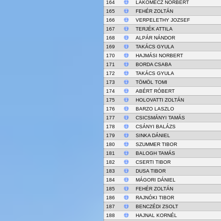
164
LAKOMECZ NORBERT
165
FEHÉR ZOLTÁN
166
VERPELETHY JOZSEF
167
TERJÉK ATTILA
168
ALPÁR NÁNDOR
169
TAKÁCS GYULA
170
HAJMÁSI NORBERT
171
BORDA CSABA
172
TAKÁCS GYULA
173
TÖMÖL TOMI
174
ABÉRT RÓBERT
175
HOLOVATTI ZOLTÁN
176
BARZO LASZLO
177
CSICSMÁNYI TAMÁS
178
CSÁNYI BALÁZS
179
SINKA DÁNIEL
180
SZUMMER TIBOR
181
BALOGH TAMÁS
182
CSERTI TIBOR
183
DUSA TIBOR
184
MÁGORI DÁNIEL
185
FEHÉR ZOLTÁN
186
RAJNÓKI TIBOR
187
BENCZÉDI ZSOLT
188
HAJNAL KORNÉL