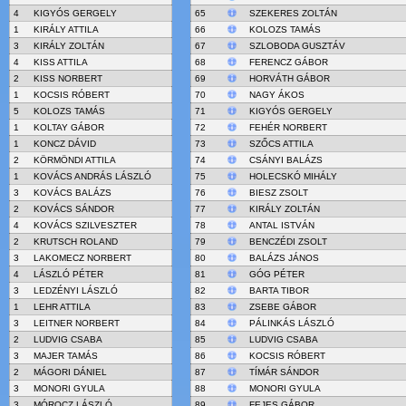
4
KIGYÓS GERGELY
65
SZEKERES ZOLTÁN
1
KIRÁLY ATTILA
66
KOLOZS TAMÁS
3
KIRÁLY ZOLTÁN
67
SZLOBODA GUSZTÁV
4
KISS ATTILA
68
FERENCZ GÁBOR
2
KISS NORBERT
69
HORVÁTH GÁBOR
1
KOCSIS RÓBERT
70
NAGY ÁKOS
5
KOLOZS TAMÁS
71
KIGYÓS GERGELY
1
KOLTAY GÁBOR
72
FEHÉR NORBERT
1
KONCZ DÁVID
73
SZŐCS ATTILA
2
KÖRMÖNDI ATTILA
74
CSÁNYI BALÁZS
1
KOVÁCS ANDRÁS LÁSZLÓ
75
HOLECSKÓ MIHÁLY
3
KOVÁCS BALÁZS
76
BIESZ ZSOLT
2
KOVÁCS SÁNDOR
77
KIRÁLY ZOLTÁN
4
KOVÁCS SZILVESZTER
78
ANTAL ISTVÁN
2
KRUTSCH ROLAND
79
BENCZÉDI ZSOLT
3
LAKOMECZ NORBERT
80
BALÁZS JÁNOS
4
LÁSZLÓ PÉTER
81
GÓG PÉTER
3
LEDZÉNYI LÁSZLÓ
82
BARTA TIBOR
1
LEHR ATTILA
83
ZSEBE GÁBOR
3
LEITNER NORBERT
84
PÁLINKÁS LÁSZLÓ
2
LUDVIG CSABA
85
LUDVIG CSABA
3
MAJER TAMÁS
86
KOCSIS RÓBERT
2
MÁGORI DÁNIEL
87
TÍMÁR SÁNDOR
3
MONORI GYULA
88
MONORI GYULA
3
MÓROCZ LÁSZLÓ
89
FEJES GÁBOR