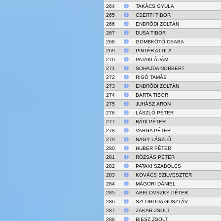
264
TAKÁCS GYULA
265
CSERTI TIBOR
266
ENDRŐDI ZOLTÁN
267
DUSA TIBOR
268
GOMBKÖTŐ CSABA
269
PINTÉR ATTILA
270
PATAKI ÁDÁM
271
SOHAJDA NORBERT
272
RIGÓ TAMÁS
273
ENDRŐDI ZOLTÁN
274
BARTA TIBOR
275
JUHÁSZ ÁRON
276
LÁSZLÓ PÉTER
277
RÁDI PÉTER
278
VARGA PÉTER
279
NAGY LÁSZLÓ
280
HUBER PÉTER
281
RÓZSÁS PÉTER
282
PATAKI SZABOLCS
283
KOVÁCS SZILVESZTER
284
MÁGORI DÁNIEL
285
ABELOVSZKY PÉTER
286
SZLOBODA GUSZTÁV
287
ZAKAR ZSOLT
288
BIESZ ZSOLT