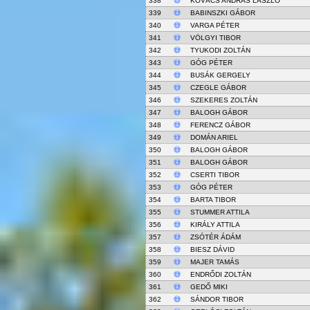
338
KOVÁCS ANDRÁS LÁSZLÓ
339
BABINSZKI GÁBOR
340
VARGA PÉTER
341
VÖLGYI TIBOR
342
TYUKODI ZOLTÁN
343
GÓG PÉTER
344
BUSÁK GERGELY
345
CZEGLE GÁBOR
346
SZEKERES ZOLTÁN
347
BALOGH GÁBOR
348
FERENCZ GÁBOR
349
DOMÁN ARIEL
350
BALOGH GÁBOR
351
BALOGH GÁBOR
352
CSERTI TIBOR
353
GÓG PÉTER
354
BARTA TIBOR
355
STUMMER ATTILA
356
KIRÁLY ATTILA
357
ZSÓTÉR ÁDÁM
358
BIESZ DÁVID
359
MAJER TAMÁS
360
ENDRŐDI ZOLTÁN
361
GEDŐ MIKI
362
SÁNDOR TIBOR