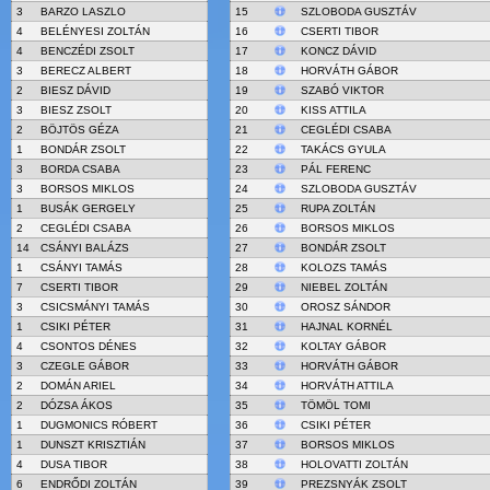
3
BARZO LASZLO
15
SZLOBODA GUSZTÁV
4
BELÉNYESI ZOLTÁN
16
CSERTI TIBOR
4
BENCZÉDI ZSOLT
17
KONCZ DÁVID
3
BERECZ ALBERT
18
HORVÁTH GÁBOR
2
BIESZ DÁVID
19
SZABÓ VIKTOR
3
BIESZ ZSOLT
20
KISS ATTILA
2
BÖJTÖS GÉZA
21
CEGLÉDI CSABA
1
BONDÁR ZSOLT
22
TAKÁCS GYULA
3
BORDA CSABA
23
PÁL FERENC
3
BORSOS MIKLOS
24
SZLOBODA GUSZTÁV
1
BUSÁK GERGELY
25
RUPA ZOLTÁN
2
CEGLÉDI CSABA
26
BORSOS MIKLOS
14
CSÁNYI BALÁZS
27
BONDÁR ZSOLT
1
CSÁNYI TAMÁS
28
KOLOZS TAMÁS
7
CSERTI TIBOR
29
NIEBEL ZOLTÁN
3
CSICSMÁNYI TAMÁS
30
OROSZ SÁNDOR
1
CSIKI PÉTER
31
HAJNAL KORNÉL
4
CSONTOS DÉNES
32
KOLTAY GÁBOR
3
CZEGLE GÁBOR
33
HORVÁTH GÁBOR
2
DOMÁN ARIEL
34
HORVÁTH ATTILA
2
DÓZSA ÁKOS
35
TÖMÖL TOMI
1
DUGMONICS RÓBERT
36
CSIKI PÉTER
1
DUNSZT KRISZTIÁN
37
BORSOS MIKLOS
4
DUSA TIBOR
38
HOLOVATTI ZOLTÁN
6
ENDRŐDI ZOLTÁN
39
PREZSNYÁK ZSOLT