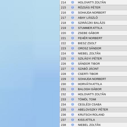
214
HOLOVATTI ZOLTÁN
215
RÓZSÁS PÉTER
216
SOHAJDA NORBERT
217
ABAY LÁSZLÓ
218
SZIRÁCZKI BALÁZS
219
STUMMER ATTILA
220
ZSEBE GÁBOR
221
FEHÉR NORBERT
222
BIESZ ZSOLT
223
OROSZ SÁNDOR
224
NIEBEL ZOLTÁN
225
SZILÁGYI PÉTER
226
SÁNDOR TIBOR
227
SZABÓ JÁCINT
228
CSERTI TIBOR
229
SOHAJDA NORBERT
230
HORVÁTH ATTILA
231
BALOGH GÁBOR
232
HOLOVATTI ZOLTÁN
233
TÖMÖL TOMI
234
CEGLÉDI CSABA
235
ABELOVSZKY PÉTER
236
KRUTSCH ROLAND
237
KISS ATTILA
238
NIEBEL ZOLTÁN