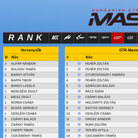
R
I
H
U
N
G
A
A
N
G
T
RANK
Versenyzők
GTR-Master
R
Név
#
Név
3
ALPÁR NÁNDOR
1
FEHÉR ZOLTÁN
3
BALOGH TAMÁS
2
FEHÉR ZOLTÁN
1
BARATI ISTVÁN
3
GYURCSÁNSZKY ANDRÁS
2
BARTA TIBOR
4
FEHÉR ZOLTÁN
4
BARZO LASZLO
5
SZIRÁCZKI BALÁZS
1
BENCZÉDI ZSOLT
6
RÁCZ ÁDÁM
1
BIESZ ZSOLT
7
CSÁNYI BALÁZS
1
BORDA CSABA
8
HOLOVATTI ZOLTÁN
3
BUSÁK GERGELY
9
KIGYÓS GERGELY
1
CEGLÉDI CSABA
10
CEGLÉDI CSABA
5
CSÁNYI BALÁZS
11
OROSZ SÁNDOR
1
CSÁNYI TAMÁS
12
RUPA ZOLTÁN
3
CSERTI TIBOR
13
TERJÉK ATTILA
3
CSICSMÁNYI TAMÁS
14
CSICSMÁNYI TAMÁS