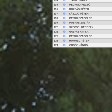
114
TÍMÁR SÁNDOR
115
PECHNIG REZSŐ
116
RÓZSÁS PÉTER
117
LÁSZLÓ PÉTER
118
PATAKI SZABOLCS
119
PUSKÁS ZOLTÁN
120
SZECSEI GERGELY
121
GULYÁS ATTILA
122
PATAKI SZABOLCS
123
HUMMEL PÉTER
124
ORSÓS JÁNOS