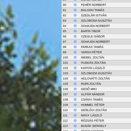
90
FEHÉR NORBERT
91
BALOGH TAMÁS
92
SZEDLÁR ISTVÁN
93
SZLOBODA GUSZTÁV
94
SOHAJDA NORBERT
95
BARTA TIBOR
96
CZEGLE GÁBOR
97
SOHAJDA NORBERT
98
FARKAS TAMÁS
99
VARGA PÉTER
100
NIEBEL ZOLTÁN
101
PUSKÁS ZOLTÁN
102
KAPOSI LÁSZLÓ
103
SZLOBODA GUSZTÁV
104
HOLOVATTI ZOLTÁN
105
RUPA ZOLTÁN
106
GEDŐ MIKI
107
ALPÁR NÁNDOR
108
CSÁNYI TAMÁS
109
HUMMEL PÉTER
110
GERLÓCI ZOLTÁN
111
NAGY LÁSZLÓ
112
RÓZSÁS PÉTER
113
BUSÁK GERGELY