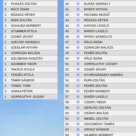
3
PUSKÁS ZOLTÁN
40
BUSÁK GERGELY
3
RÁCZ ÁDÁM
41
BARATI ISTVÁN
3
RÓZSÁS PÉTER
42
PECHNIG REZSŐ
3
RUPA ZOLTÁN
43
RÓZSÁS PÉTER
3
SOHAJDA NORBERT
44
KAPOSI LÁSZLÓ
1
STUMMER ATTILA
45
BARZO LASZLO
2
SZABÓ JÁCINT
46
PATAKI SZABOLCS
1
SZECSEI GERGELY
47
RÁCZ ÁDÁM
1
SZEDLÁR ISTVÁN
48
SZIRÁCZKI BALÁZS
2
SZIRÁCZKI BALÁZS
49
FEHÉR ZOLTÁN
3
SZLOBODA GUSZTÁV
50
RÁCZ ÁDÁM
1
SZUMMER TIBOR
51
VERPELETHY JOZSEF
2
TAKÁCS GYULA
52
SZABÓ JÁCINT
3
TERJÉK ATTILA
53
GYURCSÁNSZKY ANDRÁS
3
TÍMÁR SÁNDOR
54
RUPA ZOLTÁN
2
TÖMÖL TOMI
55
FEHÉR ZOLTÁN
2
VARGA PÉTER
56
FEHÉR NORBERT
1
VERPELETHY JOZSEF
57
BARZO LASZLO
58
CSERTI TIBOR
59
GERLÓCI ZOLTÁN
60
CSÁNYI BALÁZS
61
NIEBEL ZOLTÁN
62
CSICSMÁNYI TAMÁS
63
OROSZ SÁNDOR
64
HAJMÁSI NORBERT