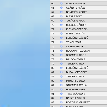
65
ALPÁR NÁNDOR
66
CSÁNYI BALÁZS
67
BENCZÉDI ZSOLT
68
BIESZ ZSOLT
69
TAKÁCS GYULA
70
CZEGLE GÁBOR
71
KIGYÓS GERGELY
72
NIEBEL ZOLTÁN
73
LEDZÉNYI LÁSZLÓ
74
TÖMÖL TOMI
75
CSERTI TIBOR
76
HOLOVATTI ZOLTÁN
77
SZUMMER TIBOR
78
BALOGH TAMÁS
79
TERJÉK ATTILA
80
LEDZÉNYI LÁSZLÓ
81
BUSÁK GERGELY
82
TERJÉK ATTILA
83
MONORI GYULA
84
STUMMER ATTILA
85
HORVÁTH MÁRK
86
TÍMÁR SÁNDOR
87
BARZO LASZLO
88
POSZMIK2 GILBERT
89
BORDA CSABA