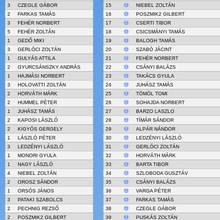
3
CZEGLE GÁBOR
15
NIEBEL ZOLTÁN
2
FARKAS TAMÁS
16
POSZMIK2 GILBERT
3
FEHÉR NORBERT
17
CSERTI TIBOR
5
FEHÉR ZOLTÁN
18
CSICSMÁNYI TAMÁS
1
GEDŐ MIKI
19
BALOGH TAMÁS
3
GERLÓCI ZOLTÁN
20
SZABÓ JÁCINT
1
GULYÁS ATTILA
21
FEHÉR NORBERT
2
GYURCSÁNSZKY ANDRÁS
22
CSÁNYI BALÁZS
1
HAJMÁSI NORBERT
23
TAKÁCS GYULA
3
HOLOVATTI ZOLTÁN
24
JUHÁSZ TAMÁS
2
HORVÁTH MÁRK
25
TÖMÖL TOMI
2
HUMMEL PÉTER
26
SOHAJDA NORBERT
1
JUHÁSZ TAMÁS
27
BARZO LASZLO
2
KAPOSI LÁSZLÓ
28
TÍMÁR SÁNDOR
2
KIGYÓS GERGELY
29
ALPÁR NÁNDOR
1
LÁSZLÓ PÉTER
30
LEDZÉNYI LÁSZLÓ
3
LEDZÉNYI LÁSZLÓ
31
GERLÓCI ZOLTÁN
1
MONORI GYULA
32
HORVÁTH MÁRK
1
NAGY LÁSZLÓ
33
BARTA TIBOR
4
NIEBEL ZOLTÁN
34
SZLOBODA GUSZTÁV
2
OROSZ SÁNDOR
35
CSÁNYI BALÁZS
1
ORSÓS JÁNOS
36
VARGA PÉTER
3
PATAKI SZABOLCS
37
FARKAS TAMÁS
2
PECHNIG REZSŐ
38
CZEGLE GÁBOR
2
POSZMIK2 GILBERT
39
PUSKÁS ZOLTÁN