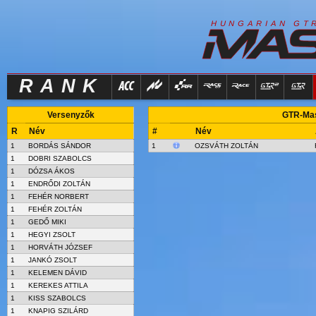
R
I
H
U
N
G
A
A
N
G
T
RANK
Versenyzők
GTR-Mast
R
Név
#
Név
1
BORDÁS SÁNDOR
1
OZSVÁTH ZOLTÁN
1
DOBRI SZABOLCS
1
DÓZSA ÁKOS
1
ENDRŐDI ZOLTÁN
1
FEHÉR NORBERT
1
FEHÉR ZOLTÁN
1
GEDŐ MIKI
1
HEGYI ZSOLT
1
HORVÁTH JÓZSEF
1
JANKÓ ZSOLT
1
KELEMEN DÁVID
1
KEREKES ATTILA
1
KISS SZABOLCS
1
KNAPIG SZILÁRD