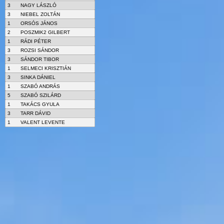
3
NAGY LÁSZLÓ
3
NIEBEL ZOLTÁN
1
ORSÓS JÁNOS
2
POSZMIK2 GILBERT
1
RÁDI PÉTER
3
ROZSI SÁNDOR
3
SÁNDOR TIBOR
1
SELMECI KRISZTIÁN
3
SINKA DÁNIEL
1
SZABÓ ANDRÁS
5
SZABÓ SZILÁRD
1
TAKÁCS GYULA
3
TARR DÁVID
1
VALENT LEVENTE