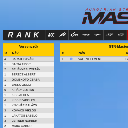
R
I
H
U
N
G
A
A
N
G
T
RANK
Versenyzők
GTR-Masters
R
Név
#
Név
A
4
BARATI ISTVÁN
1
VALENT LEVENTE
L
1
BARTA TIBOR
2
BELÉNYESI ZOLTÁN
1
BERECZ ALBERT
1
GOMBKÖTŐ CSABA
1
JANKÓ ZSOLT
5
KIRÁLY ZOLTÁN
1
KISS ATTILA
4
KISS SZABOLCS
1
KNYIHÁR BALÁZS
3
KOVÁCS MIKLÓS
1
LAKATOS LÁSZLÓ
3
LEITNER NORBERT
2
MARX GÁBOR