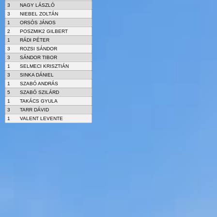
3
NAGY LÁSZLÓ
3
NIEBEL ZOLTÁN
1
ORSÓS JÁNOS
2
POSZMIK2 GILBERT
1
RÁDI PÉTER
3
ROZSI SÁNDOR
3
SÁNDOR TIBOR
1
SELMECI KRISZTIÁN
3
SINKA DÁNIEL
1
SZABÓ ANDRÁS
5
SZABÓ SZILÁRD
1
TAKÁCS GYULA
3
TARR DÁVID
1
VALENT LEVENTE