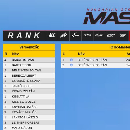
R
I
H
U
N
G
A
A
N
G
T
RANK
Versenyzők
GTR-Masters
R
Név
#
Név
A
4
BARATI ISTVÁN
1
BELÉNYESI ZOLTÁN
Au
1
BARTA TIBOR
2
BELÉNYESI ZOLTÁN
Tr
2
BELÉNYESI ZOLTÁN
1
BERECZ ALBERT
1
GOMBKÖTŐ CSABA
1
JANKÓ ZSOLT
5
KIRÁLY ZOLTÁN
1
KISS ATTILA
4
KISS SZABOLCS
1
KNYIHÁR BALÁZS
3
KOVÁCS MIKLÓS
1
LAKATOS LÁSZLÓ
3
LEITNER NORBERT
2
MARX GÁBOR