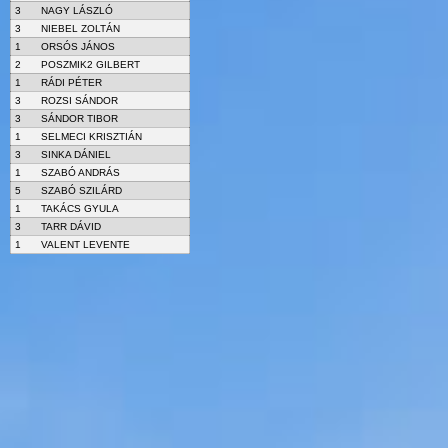
3
NAGY LÁSZLÓ
3
NIEBEL ZOLTÁN
1
ORSÓS JÁNOS
2
POSZMIK2 GILBERT
1
RÁDI PÉTER
3
ROZSI SÁNDOR
3
SÁNDOR TIBOR
1
SELMECI KRISZTIÁN
3
SINKA DÁNIEL
1
SZABÓ ANDRÁS
5
SZABÓ SZILÁRD
1
TAKÁCS GYULA
3
TARR DÁVID
1
VALENT LEVENTE