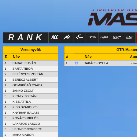
R
I
H
U
N
G
A
A
N
G
T
RANK
Versenyzők
GTR-Masters
R
Név
#
Név
Aut
4
BARATI ISTVÁN
1
TAKÁCS GYULA
Lotus
1
BARTA TIBOR
2
BELÉNYESI ZOLTÁN
1
BERECZ ALBERT
1
GOMBKÖTŐ CSABA
1
JANKÓ ZSOLT
5
KIRÁLY ZOLTÁN
1
KISS ATTILA
4
KISS SZABOLCS
1
KNYIHÁR BALÁZS
3
KOVÁCS MIKLÓS
1
LAKATOS LÁSZLÓ
3
LEITNER NORBERT
2
MARX GÁBOR