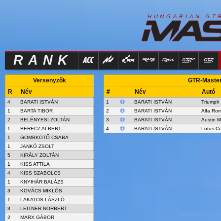
R
I
H
U
N
G
A
A
N
G
T
RANK
Versenyzők
GTR-Masters
R
Név
#
Név
Autó
4
BARATI ISTVÁN
1
BARATI ISTVÁN
Triumph
1
BARTA TIBOR
2
BARATI ISTVÁN
Alfa Ro
2
BELÉNYESI ZOLTÁN
3
BARATI ISTVÁN
Austin M
1
BERECZ ALBERT
4
BARATI ISTVÁN
Lotus Co
1
GOMBKÖTŐ CSABA
1
JANKÓ ZSOLT
5
KIRÁLY ZOLTÁN
1
KISS ATTILA
4
KISS SZABOLCS
1
KNYIHÁR BALÁZS
3
KOVÁCS MIKLÓS
1
LAKATOS LÁSZLÓ
3
LEITNER NORBERT
2
MARX GÁBOR