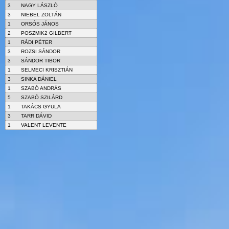
3
NAGY LÁSZLÓ
3
NIEBEL ZOLTÁN
1
ORSÓS JÁNOS
2
POSZMIK2 GILBERT
1
RÁDI PÉTER
3
ROZSI SÁNDOR
3
SÁNDOR TIBOR
1
SELMECI KRISZTIÁN
3
SINKA DÁNIEL
1
SZABÓ ANDRÁS
5
SZABÓ SZILÁRD
1
TAKÁCS GYULA
3
TARR DÁVID
1
VALENT LEVENTE