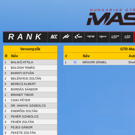
R
I
H
U
N
G
A
A
N
G
T
RANK
Versenyzők
GTR-Mast
R
Név
#
Név
Aut
1
BALIKÓ ATTILA
1
MÁGORI DÁNIEL
She
1
BALOGH TAMÁS
2
BARATI ISTVÁN
2
BELÉNYESI ZOLTÁN
5
BERECZ ALBERT
5
BORDÁS SÁNDOR
1
BRANDT TIBOR
1
CSIKI PÉTER
1
DR. HANYIK SZABOLCS
2
ENDRŐDI ZOLTÁN
1
FEHÉR SZABOLCS
3
FEHÉR ZOLTÁN
1
FEJES GÁBOR
3
FEKETE ZOLTÁN