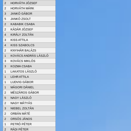
2
HORVÁTH JÓZSEF
2
HORVÁTH MÁRK
3
JANKÓ GÁBOR
5
JANKÓ ZSOLT
2
KABABIK CSABA
2
KÁDÁR JÓZSEF
4
KIRÁLY ZOLTÁN
3
KISS ATTILA
4
KISS SZABOLCS
2
KNYIHÁR BALÁZS
1
KOVÁCS ANDRÁS LÁSZLÓ
3
KOVÁCS MIKLÓS
3
KOZMA CSABA
1
LAKATOS LÁSZLÓ
1
LEHR ATTILA
1
LUDVIG GÁBOR
1
MÁGORI DÁNIEL
2
MÉSZÁROS GÁBOR
5
NAGY LÁSZLÓ
2
NAGY MÁTYÁS
3
NIEBEL ZOLTÁN
2
ORBÁN MÁTÉ
2
ORSÓS JÁNOS
1
PETRÓ PÉTER
2
RÁDI PÉTER