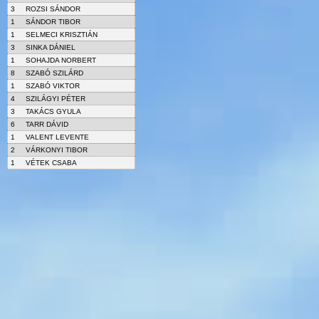
3
ROZSI SÁNDOR
1
SÁNDOR TIBOR
1
SELMECI KRISZTIÁN
3
SINKA DÁNIEL
1
SOHAJDA NORBERT
8
SZABÓ SZILÁRD
1
SZABÓ VIKTOR
4
SZILÁGYI PÉTER
3
TAKÁCS GYULA
6
TARR DÁVID
1
VALENT LEVENTE
2
VÁRKONYI TIBOR
1
VÉTEK CSABA