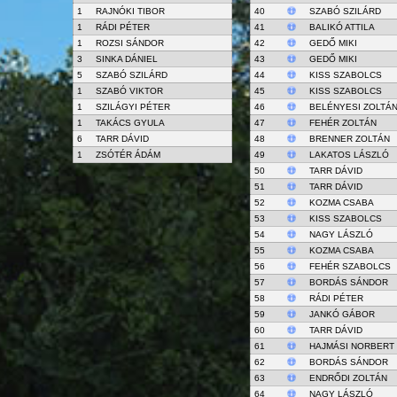
1
RAJNÓKI TIBOR
40
SZABÓ SZILÁRD
1
RÁDI PÉTER
41
BALIKÓ ATTILA
1
ROZSI SÁNDOR
42
GEDŐ MIKI
3
SINKA DÁNIEL
43
GEDŐ MIKI
5
SZABÓ SZILÁRD
44
KISS SZABOLCS
1
SZABÓ VIKTOR
45
KISS SZABOLCS
1
SZILÁGYI PÉTER
46
BELÉNYESI ZOLTÁ
1
TAKÁCS GYULA
47
FEHÉR ZOLTÁN
6
TARR DÁVID
48
BRENNER ZOLTÁN
1
ZSÓTÉR ÁDÁM
49
LAKATOS LÁSZLÓ
50
TARR DÁVID
51
TARR DÁVID
52
KOZMA CSABA
53
KISS SZABOLCS
54
NAGY LÁSZLÓ
55
KOZMA CSABA
56
FEHÉR SZABOLCS
57
BORDÁS SÁNDOR
58
RÁDI PÉTER
59
JANKÓ GÁBOR
60
TARR DÁVID
61
HAJMÁSI NORBERT
62
BORDÁS SÁNDOR
63
ENDRŐDI ZOLTÁN
64
NAGY LÁSZLÓ