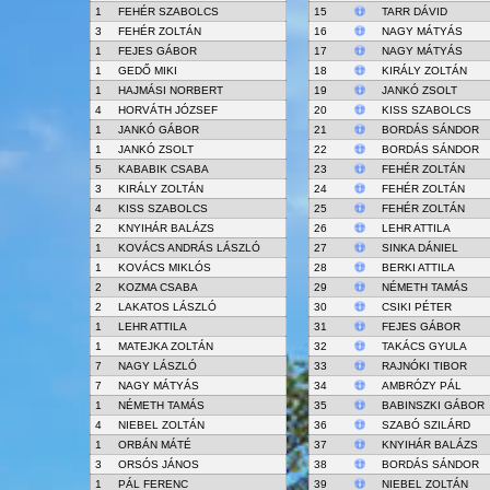
1
FEHÉR SZABOLCS
15
TARR DÁVID
3
FEHÉR ZOLTÁN
16
NAGY MÁTYÁS
1
FEJES GÁBOR
17
NAGY MÁTYÁS
1
GEDŐ MIKI
18
KIRÁLY ZOLTÁN
1
HAJMÁSI NORBERT
19
JANKÓ ZSOLT
4
HORVÁTH JÓZSEF
20
KISS SZABOLCS
1
JANKÓ GÁBOR
21
BORDÁS SÁNDOR
1
JANKÓ ZSOLT
22
BORDÁS SÁNDOR
5
KABABIK CSABA
23
FEHÉR ZOLTÁN
3
KIRÁLY ZOLTÁN
24
FEHÉR ZOLTÁN
4
KISS SZABOLCS
25
FEHÉR ZOLTÁN
2
KNYIHÁR BALÁZS
26
LEHR ATTILA
1
KOVÁCS ANDRÁS LÁSZLÓ
27
SINKA DÁNIEL
1
KOVÁCS MIKLÓS
28
BERKI ATTILA
2
KOZMA CSABA
29
NÉMETH TAMÁS
2
LAKATOS LÁSZLÓ
30
CSIKI PÉTER
1
LEHR ATTILA
31
FEJES GÁBOR
1
MATEJKA ZOLTÁN
32
TAKÁCS GYULA
7
NAGY LÁSZLÓ
33
RAJNÓKI TIBOR
7
NAGY MÁTYÁS
34
AMBRÓZY PÁL
1
NÉMETH TAMÁS
35
BABINSZKI GÁBOR
4
NIEBEL ZOLTÁN
36
SZABÓ SZILÁRD
1
ORBÁN MÁTÉ
37
KNYIHÁR BALÁZS
3
ORSÓS JÁNOS
38
BORDÁS SÁNDOR
1
PÁL FERENC
39
NIEBEL ZOLTÁN