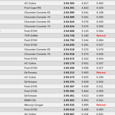
AC Cobra
2:04.365
4.817
0.062
Ford Capri RS
2:04.391
4.843
0.026
Chevrolet Corvette 65
2:04.589
5.041
0.198
Chevrolet Corvette 76
2:04.589
5.041
0.000
Chevrolet Corvette 65
2:04.624
5.076
0.035
Chevrolet Corvette 76
2:04.624
5.076
0.000
N
Ford GT40
2:04.668
5.120
0.044
TVR Griffith
2:04.728
5.180
Rekord
Ford GT40
2:04.792
5.244
0.064
Ford GT40
2:04.839
5.291
0.047
Chevrolet Corvette 65
2:04.918
5.370
0.079
Chevrolet Corvette 76
2:04.918
5.370
0.000
Ford GT40
2:04.972
5.424
0.054
AC Cobra
2:05.179
5.631
0.207
Ford GT40
2:05.206
5.658
0.027
DeTomaso
2:05.213
5.665
Rekord
AC Cobra
2:05.373
5.825
0.160
DeTomaso
2:05.376
5.828
0.003
Ford GT40
2:05.387
5.839
0.011
Ford GT40
2:05.392
5.844
0.005
DeTomaso
2:05.461
5.913
0.069
BMW CSL
2:05.502
5.954
0.041
Mercury Cougar
2:05.533
5.985
Rekord
Ford GT40
2:05.616
6.068
0.083
AC Cobra
2:05.667
6.119
0.051