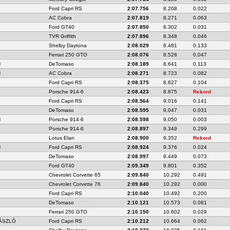
Ford Capri RS
2:07.756
8.208
0.022
AC Cobra
2:07.819
8.271
0.063
Ford GT40
2:07.850
8.302
0.031
TVR Griffith
2:07.896
8.348
0.046
Shelby Daytona
2:08.029
8.481
0.133
Ferrari 250 GTO
2:08.076
8.528
0.047
N
DeTomaso
2:08.189
8.641
0.113
N
AC Cobra
2:08.271
8.723
0.082
Ford Capri RS
2:08.375
8.827
0.104
Porsche 914-6
2:08.423
8.875
Rekord
Ford Capri RS
2:08.564
9.016
0.141
DeTomaso
2:08.595
9.047
0.031
N
Porsche 914-6
2:08.598
9.050
0.003
Porsche 914-6
2:08.897
9.349
0.299
Lotus Elan
2:08.900
9.352
Rekord
N
Ford Capri RS
2:08.924
9.376
0.024
DeTomaso
2:08.997
9.449
0.073
Ford GT40
2:09.349
9.801
0.352
Chevrolet Corvette 65
2:09.840
10.292
0.491
Chevrolet Corvette 76
2:09.840
10.292
0.000
Ford Capri RS
2:10.040
10.492
0.200
DeTomaso
2:10.121
10.573
0.081
Ferrari 250 GTO
2:10.150
10.602
0.029
ÁSZLÓ
Ford Capri RS
2:10.212
10.664
0.062