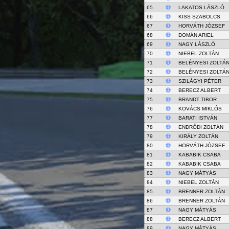
65
LAKATOS LÁSZLÓ
66
KISS SZABOLCS
67
HORVÁTH JÓZSEF
68
DOMÁN ARIEL
69
NAGY LÁSZLÓ
70
NIEBEL ZOLTÁN
71
BELÉNYESI ZOLTÁ
72
BELÉNYESI ZOLTÁ
73
SZILÁGYI PÉTER
74
BERECZ ALBERT
75
BRANDT TIBOR
76
KOVÁCS MIKLÓS
77
BARATI ISTVÁN
78
ENDRŐDI ZOLTÁN
79
KIRÁLY ZOLTÁN
80
HORVÁTH JÓZSEF
81
KABABIK CSABA
82
KABABIK CSABA
83
NAGY MÁTYÁS
84
NIEBEL ZOLTÁN
85
BRENNER ZOLTÁN
86
BRENNER ZOLTÁN
87
NAGY MÁTYÁS
88
BERECZ ALBERT
89
NAGY MÁTYÁS