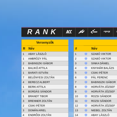
RANK
Versenyzők
R
Név
#
Név
1
ABAY LÁSZLÓ
1
SZABÓ VIKTOR
1
AMBRÓZY PÁL
2
SZABÓ VIKTOR
2
BABINSZKI GÁBOR
3
SINKA DÁNIEL
1
BALIKÓ ATTILA
4
KNYIHÁR BALÁZS
1
BARATI ISTVÁN
5
CSIKI PÉTER
7
BELÉNYESI ZOLTÁN
6
PÁL FERENC
4
BERECZ ALBERT
7
BABINSZKI GÁBOR
1
BERKI ATTILA
8
HORVÁTH JÓZSEF
4
BORDÁS SÁNDOR
9
HORVÁTH JÓZSEF
1
BRANDT TIBOR
10
ROZSI SÁNDOR
3
BRENNER ZOLTÁN
11
ROZSI SÁNDOR
2
CSIKI PÉTER
12
HORVÁTH JÓZSEF
3
DOMÁN ARIEL
13
NIEBEL ZOLTÁN
4
ENDRŐDI ZOLTÁN
14
ABAY LÁSZLÓ