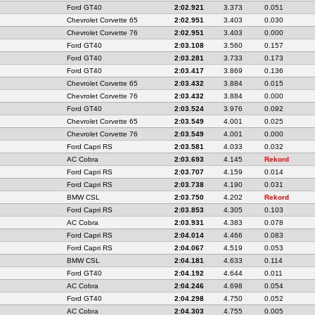
Ford GT40
2:02.921
3.373
0.051
Chevrolet Corvette 65
2:02.951
3.403
0.030
Chevrolet Corvette 76
2:02.951
3.403
0.000
Ford GT40
2:03.108
3.560
0.157
Ford GT40
2:03.281
3.733
0.173
Ford GT40
2:03.417
3.869
0.136
Chevrolet Corvette 65
2:03.432
3.884
0.015
Chevrolet Corvette 76
2:03.432
3.884
0.000
Ford GT40
2:03.524
3.976
0.092
Chevrolet Corvette 65
2:03.549
4.001
0.025
Chevrolet Corvette 76
2:03.549
4.001
0.000
Ford Capri RS
2:03.581
4.033
0.032
AC Cobra
2:03.693
4.145
Rekord
Ford Capri RS
2:03.707
4.159
0.014
Ford Capri RS
2:03.738
4.190
0.031
BMW CSL
2:03.750
4.202
Rekord
Ford Capri RS
2:03.853
4.305
0.103
AC Cobra
2:03.931
4.383
0.078
Ford Capri RS
2:04.014
4.466
0.083
Ford Capri RS
2:04.067
4.519
0.053
BMW CSL
2:04.181
4.633
0.114
Ford GT40
2:04.192
4.644
0.011
AC Cobra
2:04.246
4.698
0.054
Ford GT40
2:04.298
4.750
0.052
AC Cobra
2:04.303
4.755
0.005