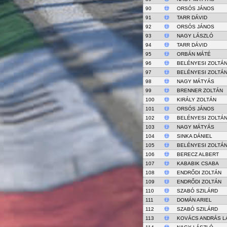
90
ORSÓS JÁNOS
91
TARR DÁVID
92
ORSÓS JÁNOS
93
NAGY LÁSZLÓ
94
TARR DÁVID
95
ORBÁN MÁTÉ
96
BELÉNYESI ZOLTÁ
97
BELÉNYESI ZOLTÁ
98
NAGY MÁTYÁS
99
BRENNER ZOLTÁN
100
KIRÁLY ZOLTÁN
101
ORSÓS JÁNOS
102
BELÉNYESI ZOLTÁ
103
NAGY MÁTYÁS
104
SINKA DÁNIEL
105
BELÉNYESI ZOLTÁ
106
BERECZ ALBERT
107
KABABIK CSABA
108
ENDRŐDI ZOLTÁN
109
ENDRŐDI ZOLTÁN
110
SZABÓ SZILÁRD
111
DOMÁN ARIEL
112
SZABÓ SZILÁRD
113
KOVÁCS ANDRÁS L