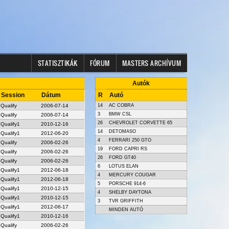
STATISZTIKÁK
FÓRUM
MASTERS ARCHÍVUM
Autók
Session
Dátum
R
Autó
Qualify
2006-07-14
14
AC COBRA
3
BMW CSL
Qualify
2006-07-14
26
CHEVROLET CORVETTE 65
Qualify1
2010-12-16
14
DETOMASO
Qualify1
2012-06-20
4
FERRARI 250 GTO
Qualify
2006-02-26
19
FORD CAPRI RS
Qualify
2006-02-26
26
FORD GT40
Qualify
2006-02-26
6
LOTUS ELAN
Qualify1
2012-06-18
4
MERCURY COUGAR
Qualify1
2012-06-18
5
PORSCHE 914-6
Qualify1
2010-12-15
4
SHELBY DAYTONA
Qualify1
2010-12-15
3
TVR GRIFFITH
Qualify1
2012-06-17
MINDEN AUTÓ
Qualify1
2010-12-16
Qualify
2006-02-26