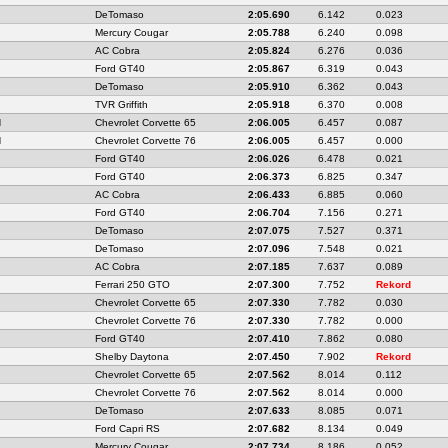
DeTomaso
2:05.690
6.142
0.023
Mercury Cougar
2:05.788
6.240
0.098
AC Cobra
2:05.824
6.276
0.036
Ford GT40
2:05.867
6.319
0.043
DeTomaso
2:05.910
6.362
0.043
TVR Griffith
2:05.918
6.370
0.008
N
Chevrolet Corvette 65
2:06.005
6.457
0.087
N
Chevrolet Corvette 76
2:06.005
6.457
0.000
Ford GT40
2:06.026
6.478
0.021
Ford GT40
2:06.373
6.825
0.347
AC Cobra
2:06.433
6.885
0.060
Ford GT40
2:06.704
7.156
0.271
DeTomaso
2:07.075
7.527
0.371
DeTomaso
2:07.096
7.548
0.021
AC Cobra
2:07.185
7.637
0.089
Ferrari 250 GTO
2:07.300
7.752
Rekord
Chevrolet Corvette 65
2:07.330
7.782
0.030
Chevrolet Corvette 76
2:07.330
7.782
0.000
Ford GT40
2:07.410
7.862
0.080
Shelby Daytona
2:07.450
7.902
Rekord
Chevrolet Corvette 65
2:07.562
8.014
0.112
Chevrolet Corvette 76
2:07.562
8.014
0.000
DeTomaso
2:07.633
8.085
0.071
Ford Capri RS
2:07.682
8.134
0.049
Mercury Cougar
2:07.734
8.186
0.052