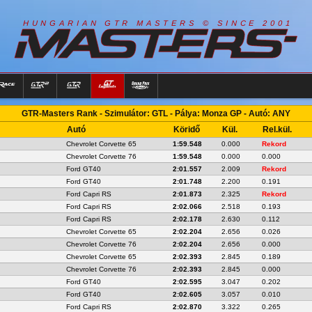
R
I
A
S
T
E
R
S
©
S
I
N
C
E
2
1
H
U
N
G
A
A
N
G
T
R
M
0
0
GTR-Masters Rank - Szimulátor: GTL - Pálya: Monza GP - Autó: ANY
Autó
Köridő
Kül.
Rel.kül.
Chevrolet Corvette 65
1:59.548
0.000
Rekord
Chevrolet Corvette 76
1:59.548
0.000
0.000
Ford GT40
2:01.557
2.009
Rekord
Ford GT40
2:01.748
2.200
0.191
Ford Capri RS
2:01.873
2.325
Rekord
Ford Capri RS
2:02.066
2.518
0.193
Ford Capri RS
2:02.178
2.630
0.112
Chevrolet Corvette 65
2:02.204
2.656
0.026
Chevrolet Corvette 76
2:02.204
2.656
0.000
Chevrolet Corvette 65
2:02.393
2.845
0.189
Chevrolet Corvette 76
2:02.393
2.845
0.000
Ford GT40
2:02.595
3.047
0.202
Ford GT40
2:02.605
3.057
0.010
Ford Capri RS
2:02.870
3.322
0.265