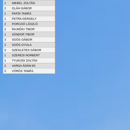
1
NIEBEL ZOLTÁN
2
OLÁH GÁBOR
1
PAPDI TAMÁS
1
PETRA GERGELY
2
PORCZIÓ LÁSZLÓ
2
RAJNÓKI TIBOR
1
SÁNDOR TIBOR
3
SOÓS GÁBOR
2
SOÓS GYULA
3
SZEGLETES GÁBOR
1
SZEREDI NORBERT
1
TYUKODI ZOLTÁN
2
VARGA ÁDÁM 85
2
VÖRÖS TAMÁS