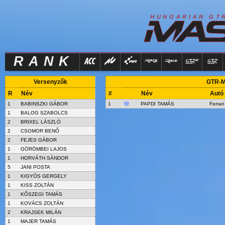
R
I
H
U
N
G
A
A
N
G
T
RANK
Versenyzők
GTR-Ma
R
Név
#
Név
Autó
1
BABINSZKI GÁBOR
1
PAPDI TAMÁS
Ferrar
1
BALOG SZABOLCS
2
BRIXEL LÁSZLÓ
2
CSOMOR BENŐ
2
FEJES GÁBOR
1
GÖRÖMBEI LAJOS
1
HORVÁTH SÁNDOR
5
JANI POSTA
1
KIGYÓS GERGELY
1
KISS ZOLTÁN
1
KŐSZEGI TAMÁS
1
KOVÁCS ZOLTÁN
2
KRAJSEK MILÁN
1
MAJER TAMÁS