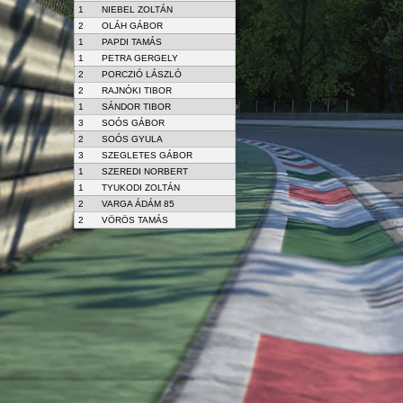
1
NIEBEL ZOLTÁN
2
OLÁH GÁBOR
1
PAPDI TAMÁS
1
PETRA GERGELY
2
PORCZIÓ LÁSZLÓ
2
RAJNÓKI TIBOR
1
SÁNDOR TIBOR
3
SOÓS GÁBOR
2
SOÓS GYULA
3
SZEGLETES GÁBOR
1
SZEREDI NORBERT
1
TYUKODI ZOLTÁN
2
VARGA ÁDÁM 85
2
VÖRÖS TAMÁS