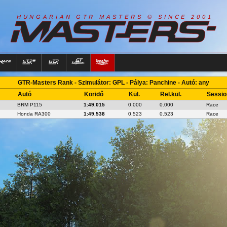
R
I
A
S
T
E
R
S
©
S
I
N
C
E
2
1
H
U
N
G
A
A
N
G
T
R
M
0
0
GTR-Masters Rank - Szimulátor: GPL - Pálya: Panchine - Autó: any
Autó
Köridő
Kül.
Rel.kül.
Sessio
BRM P115
1:49.015
0.000
0.000
Race
Honda RA300
1:49.538
0.523
0.523
Race