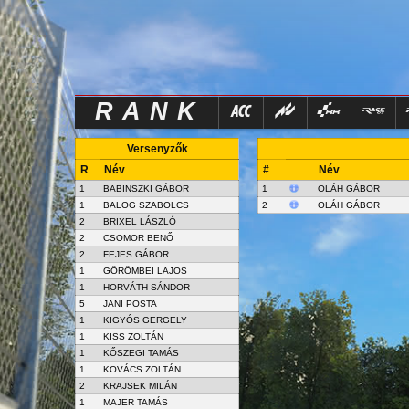
RANK
Versenyzők
R
Név
#
Név
1
BABINSZKI GÁBOR
1
OLÁH GÁBOR
1
BALOG SZABOLCS
2
OLÁH GÁBOR
2
BRIXEL LÁSZLÓ
2
CSOMOR BENŐ
2
FEJES GÁBOR
1
GÖRÖMBEI LAJOS
1
HORVÁTH SÁNDOR
5
JANI POSTA
1
KIGYÓS GERGELY
1
KISS ZOLTÁN
1
KŐSZEGI TAMÁS
1
KOVÁCS ZOLTÁN
2
KRAJSEK MILÁN
1
MAJER TAMÁS