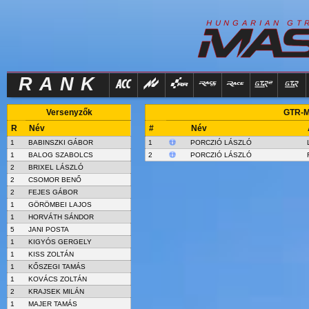
R
I
H
U
N
G
A
A
N
G
T
RANK
Versenyzők
GTR-Ma
R
Név
#
Név
1
BABINSZKI GÁBOR
1
PORCZIÓ LÁSZLÓ
1
BALOG SZABOLCS
2
PORCZIÓ LÁSZLÓ
2
BRIXEL LÁSZLÓ
2
CSOMOR BENŐ
2
FEJES GÁBOR
1
GÖRÖMBEI LAJOS
1
HORVÁTH SÁNDOR
5
JANI POSTA
1
KIGYÓS GERGELY
1
KISS ZOLTÁN
1
KŐSZEGI TAMÁS
1
KOVÁCS ZOLTÁN
2
KRAJSEK MILÁN
1
MAJER TAMÁS