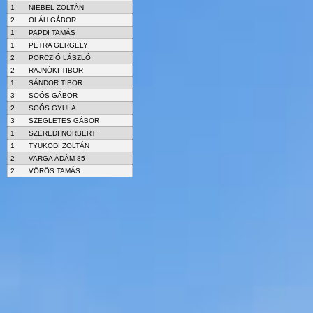
1
NIEBEL ZOLTÁN
2
OLÁH GÁBOR
1
PAPDI TAMÁS
1
PETRA GERGELY
2
PORCZIÓ LÁSZLÓ
2
RAJNÓKI TIBOR
1
SÁNDOR TIBOR
3
SOÓS GÁBOR
2
SOÓS GYULA
3
SZEGLETES GÁBOR
1
SZEREDI NORBERT
1
TYUKODI ZOLTÁN
2
VARGA ÁDÁM 85
2
VÖRÖS TAMÁS