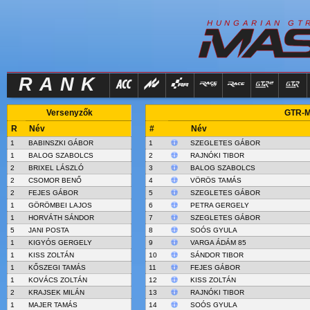
R
I
H
U
N
G
A
A
N
G
T
RANK
Versenyzők
GTR-Ma
R
Név
#
Név
1
BABINSZKI GÁBOR
1
SZEGLETES GÁBOR
1
BALOG SZABOLCS
2
RAJNÓKI TIBOR
2
BRIXEL LÁSZLÓ
3
BALOG SZABOLCS
2
CSOMOR BENŐ
4
VÖRÖS TAMÁS
2
FEJES GÁBOR
5
SZEGLETES GÁBOR
1
GÖRÖMBEI LAJOS
6
PETRA GERGELY
1
HORVÁTH SÁNDOR
7
SZEGLETES GÁBOR
5
JANI POSTA
8
SOÓS GYULA
1
KIGYÓS GERGELY
9
VARGA ÁDÁM 85
1
KISS ZOLTÁN
10
SÁNDOR TIBOR
1
KŐSZEGI TAMÁS
11
FEJES GÁBOR
1
KOVÁCS ZOLTÁN
12
KISS ZOLTÁN
2
KRAJSEK MILÁN
13
RAJNÓKI TIBOR
1
MAJER TAMÁS
14
SOÓS GYULA