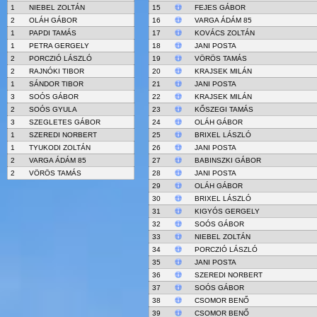
1
NIEBEL ZOLTÁN
15
FEJES GÁBOR
2
OLÁH GÁBOR
16
VARGA ÁDÁM 85
1
PAPDI TAMÁS
17
KOVÁCS ZOLTÁN
1
PETRA GERGELY
18
JANI POSTA
2
PORCZIÓ LÁSZLÓ
19
VÖRÖS TAMÁS
2
RAJNÓKI TIBOR
20
KRAJSEK MILÁN
1
SÁNDOR TIBOR
21
JANI POSTA
3
SOÓS GÁBOR
22
KRAJSEK MILÁN
2
SOÓS GYULA
23
KŐSZEGI TAMÁS
3
SZEGLETES GÁBOR
24
OLÁH GÁBOR
1
SZEREDI NORBERT
25
BRIXEL LÁSZLÓ
1
TYUKODI ZOLTÁN
26
JANI POSTA
2
VARGA ÁDÁM 85
27
BABINSZKI GÁBOR
2
VÖRÖS TAMÁS
28
JANI POSTA
29
OLÁH GÁBOR
30
BRIXEL LÁSZLÓ
31
KIGYÓS GERGELY
32
SOÓS GÁBOR
33
NIEBEL ZOLTÁN
34
PORCZIÓ LÁSZLÓ
35
JANI POSTA
36
SZEREDI NORBERT
37
SOÓS GÁBOR
38
CSOMOR BENŐ
39
CSOMOR BENŐ