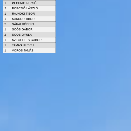
1
PECHNIG REZSŐ
2
PORCZIÓ LÁSZLÓ
1
RAJNÓKI TIBOR
1
SÁNDOR TIBOR
2
SÁRAI RÓBERT
1
SOÓS GÁBOR
2
SOÓS GYULA
1
SZEGLETES GÁBOR
1
TAMAS ULRICH
1
VÖRÖS TAMÁS