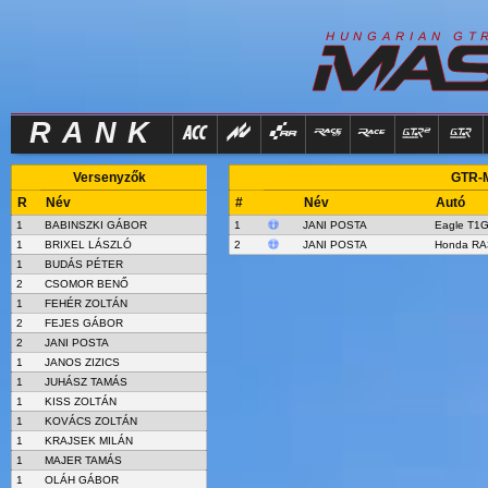
R
I
H
U
N
G
A
A
N
G
T
RANK
Versenyzők
GTR-M
R
Név
#
Név
Autó
1
BABINSZKI GÁBOR
1
JANI POSTA
Eagle T1
1
BRIXEL LÁSZLÓ
2
JANI POSTA
Honda RA
1
BUDÁS PÉTER
2
CSOMOR BENŐ
1
FEHÉR ZOLTÁN
2
FEJES GÁBOR
2
JANI POSTA
1
JANOS ZIZICS
1
JUHÁSZ TAMÁS
1
KISS ZOLTÁN
1
KOVÁCS ZOLTÁN
1
KRAJSEK MILÁN
1
MAJER TAMÁS
1
OLÁH GÁBOR