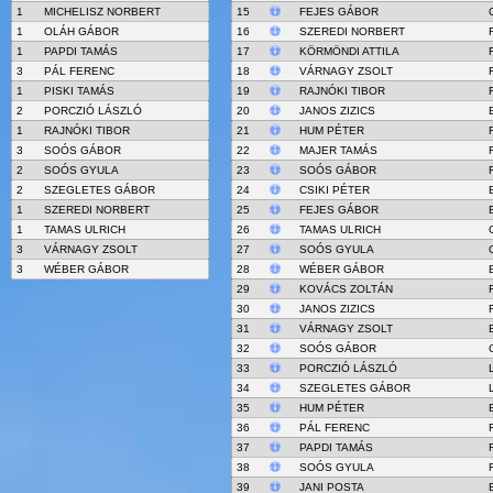
1
MICHELISZ NORBERT
15
FEJES GÁBOR
1
OLÁH GÁBOR
16
SZEREDI NORBERT
1
PAPDI TAMÁS
17
KÖRMÖNDI ATTILA
3
PÁL FERENC
18
VÁRNAGY ZSOLT
1
PISKI TAMÁS
19
RAJNÓKI TIBOR
2
PORCZIÓ LÁSZLÓ
20
JANOS ZIZICS
1
RAJNÓKI TIBOR
21
HUM PÉTER
3
SOÓS GÁBOR
22
MAJER TAMÁS
2
SOÓS GYULA
23
SOÓS GÁBOR
2
SZEGLETES GÁBOR
24
CSIKI PÉTER
1
SZEREDI NORBERT
25
FEJES GÁBOR
1
TAMAS ULRICH
26
TAMAS ULRICH
3
VÁRNAGY ZSOLT
27
SOÓS GYULA
3
WÉBER GÁBOR
28
WÉBER GÁBOR
29
KOVÁCS ZOLTÁN
30
JANOS ZIZICS
31
VÁRNAGY ZSOLT
32
SOÓS GÁBOR
33
PORCZIÓ LÁSZLÓ
34
SZEGLETES GÁBOR
35
HUM PÉTER
36
PÁL FERENC
37
PAPDI TAMÁS
38
SOÓS GYULA
39
JANI POSTA