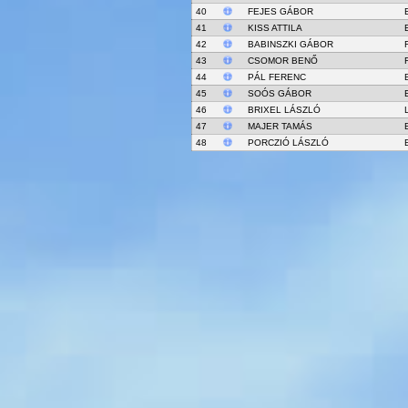
40
FEJES GÁBOR
41
KISS ATTILA
42
BABINSZKI GÁBOR
43
CSOMOR BENŐ
44
PÁL FERENC
45
SOÓS GÁBOR
46
BRIXEL LÁSZLÓ
47
MAJER TAMÁS
48
PORCZIÓ LÁSZLÓ