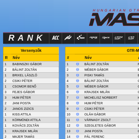
R
I
H
U
N
G
A
A
N
G
T
RANK
Versenyzők
GTR-Ma
R
Név
#
Név
1
BABINSZKI GÁBOR
1
BÁLINT ZOLTÁN
2
BÁLINT ZOLTÁN
2
WÉBER GÁBOR
1
BRIXEL LÁSZLÓ
3
PISKI TAMÁS
2
CSIKI PÉTER
4
BÁLINT ZOLTÁN
1
CSOMOR BENŐ
5
WÉBER GÁBOR
3
FEJES GÁBOR
6
KRAJSEK MILÁN
3
HUM PÉTER
7
MICHELISZ NORBERT
2
JANI POSTA
8
HUM PÉTER
2
JANOS ZIZICS
9
CSIKI PÉTER
1
KISS ATTILA
10
OLÁH GÁBOR
1
KÖRMÖNDI ATTILA
11
VÁRNAGY ZSOLT
1
KOVÁCS ZOLTÁN
12
SZEGLETES GÁBOR
1
KRAJSEK MILÁN
13
JANI POSTA
2
MAJER TAMÁS
14
PÁL FERENC