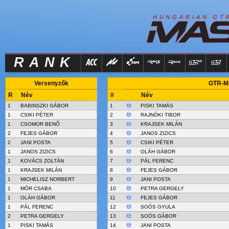
R
I
H
U
N
G
A
A
N
G
T
RANK
Versenyzők
GTR-Ma
R
Név
#
Név
1
BABINSZKI GÁBOR
1
PISKI TAMÁS
1
CSIKI PÉTER
2
RAJNÓKI TIBOR
1
CSOMOR BENŐ
3
KRAJSEK MILÁN
2
FEJES GÁBOR
4
JANOS ZIZICS
2
JANI POSTA
5
CSIKI PÉTER
1
JANOS ZIZICS
6
OLÁH GÁBOR
1
KOVÁCS ZOLTÁN
7
PÁL FERENC
1
KRAJSEK MILÁN
8
FEJES GÁBOR
1
MICHELISZ NORBERT
9
JANI POSTA
1
MÓR CSABA
10
PETRA GERGELY
1
OLÁH GÁBOR
11
FEJES GÁBOR
1
PÁL FERENC
12
SOÓS GYULA
2
PETRA GERGELY
13
SOÓS GÁBOR
1
PISKI TAMÁS
14
JANI POSTA