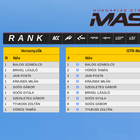
R
I
H
U
N
G
A
A
N
G
T
RANK
Versenyzők
GTR-Mas
R
Név
#
Név
1
BALOG SZABOLCS
1
BALOG SZABOLCS
1
BRIXEL LÁSZLÓ
2
VÖRÖS TAMÁS
1
JANI POSTA
3
JANI POSTA
1
KRAJSEK MILÁN
4
KRAJSEK MILÁN
1
SOÓS GÁBOR
5
SZEGLETES GÁBOR
1
SOÓS GYULA
6
BRIXEL LÁSZLÓ
1
SZEGLETES GÁBOR
7
SOÓS GYULA
1
TYUKODI ZOLTÁN
8
SOÓS GÁBOR
1
VÖRÖS TAMÁS
9
TYUKODI ZOLTÁN