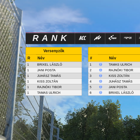
RANK
Versenyzők
R
Név
#
Név
1
BRIXEL LÁSZLÓ
1
TAMAS ULRICH
1
JANI POSTA
2
RAJNÓKI TIBOR
1
JUHÁSZ TAMÁS
3
KISS ZOLTÁN
1
KISS ZOLTÁN
4
JUHÁSZ TAMÁS
1
RAJNÓKI TIBOR
5
JANI POSTA
1
TAMAS ULRICH
6
BRIXEL LÁSZLÓ