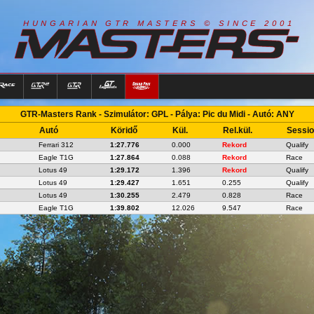
R
I
A
S
T
E
R
S
©
S
I
N
C
E
2
1
H
U
N
G
A
A
N
G
T
R
M
0
0
GTR-Masters Rank - Szimulátor: GPL - Pálya: Pic du Midi - Autó: ANY
Autó
Köridő
Kül.
Rel.kül.
Sessi
Ferrari 312
1:27.776
0.000
Rekord
Qualify
Eagle T1G
1:27.864
0.088
Rekord
Race
Lotus 49
1:29.172
1.396
Rekord
Qualify
Lotus 49
1:29.427
1.651
0.255
Qualify
Lotus 49
1:30.255
2.479
0.828
Race
Eagle T1G
1:39.802
12.026
9.547
Race