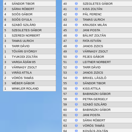
4
SÁNDOR TIBOR
40
SZEGLETES GÁBOR
2
SÁRAI RÓBERT
41
KISS ZOLTÁN
4
SOÓS GÁBOR
42
PÁL FERENC
6
SOÓS GYULA
43
TAMAS ULRICH
4
SZABÓ SZILÁRD
44
KRAJSEK MILÁN
5
SZEGLETES GÁBOR
45
JANI POSTA
1
SZEREDI NORBERT
46
BÁLINT ZOLTÁN
3
TAMAS ULRICH
47
FATA ISTVÁN
1
TARR DÁVID
48
JANOS ZIZICS
1
TÓVÁRI GYÖRGY
49
VÁRNAGY ZSOLT
1
TYUKODI ZOLTÁN
50
FEJES GÁBOR
3
VARGA ÁDÁM 85
51
LEITNER NORBERT
2
VÁRNAGY ZSOLT
52
TARR DÁVID
1
VIRÁG ATTILA
53
JANOS ZIZICS
2
VÖRÖS TAMÁS
54
BRIXEL LÁSZLÓ
3
WÉBER GÁBOR
55
SÁNDOR TIBOR
1
WINKLER ROLAND
56
KISS ATTILA
57
BABINSZKI GÁBOR
58
PETRA GERGELY
59
SZABÓ SZILÁRD
60
BABINSZKI GÁBOR
61
JANI POSTA
62
SÁRAI RÓBERT
63
VÖRÖS TAMÁS
64
KOVÁCS ZOLTÁN