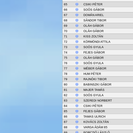
65
CSIKI PÉTER
66
SOÓS GÁBOR
67
DOMÁN ARIEL
68
SÁNDOR TIBOR
69
OLÁH GÁBOR
70
OLÁH GÁBOR
71
KISS ZOLTÁN
72
KÖRMÖNDI ATTILA
73
SOÓS GYULA
74
FEJES GÁBOR
75
OLÁH GÁBOR
76
SOÓS GYULA
77
WÉBER GÁBOR
78
HUM PÉTER
79
RAJNÓKI TIBOR
80
BABINSZKI GÁBOR
81
MAJER TAMÁS
82
SOÓS GYULA
83
SZEREDI NORBERT
84
CSIKI PÉTER
85
FEJES GÁBOR
86
TAMAS ULRICH
87
KOVÁCS ZOLTÁN
88
VARGA ÁDÁM 85
89
PORCZIÓ LÁSZLÓ