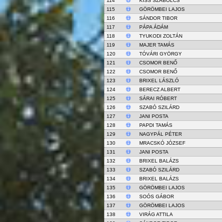
114
KISS SZABOLCS
115
GÖRÖMBEI LAJOS
116
SÁNDOR TIBOR
117
PÁPA ÁDÁM
118
TYUKODI ZOLTÁN
119
MAJER TAMÁS
120
TÓVÁRI GYÖRGY
121
CSOMOR BENŐ
122
CSOMOR BENŐ
123
BRIXEL LÁSZLÓ
124
BERECZ ALBERT
125
SÁRAI RÓBERT
126
SZABÓ SZILÁRD
127
JANI POSTA
128
PAPDI TAMÁS
129
NAGYPÁL PÉTER
130
MRACSKÓ JÓZSEF
131
JANI POSTA
132
BRIXEL BALÁZS
133
SZABÓ SZILÁRD
134
BRIXEL BALÁZS
135
GÖRÖMBEI LAJOS
136
SOÓS GÁBOR
137
GÖRÖMBEI LAJOS
138
VIRÁG ATTILA