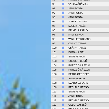
90
VARGA ÁDÁM 85
91
JANI POSTA
92
JANI POSTA
93
JANI POSTA
94
JUHÁSZ TAMÁS
95
MAJER TAMÁS
96
BRIXEL LÁSZLÓ
97
FATA ISTVÁN
98
WINKLER ROLAND
99
CSÁNYI TAMÁS
100
CSÁNYI TAMÁS
101
DOMÁN ARIEL
102
SOÓS GYULA
103
CSOMOR BENŐ
104
PORCZIÓ LÁSZLÓ
105
PORCZIÓ LÁSZLÓ
106
PETRA GERGELY
107
SOÓS GÁBOR
108
SZABÓ SZILÁRD
109
PECHNIG REZSŐ
110
SOÓS GYULA
111
JANI POSTA
112
PECHNIG REZSŐ
113
GEBEI LÁSZLÓ