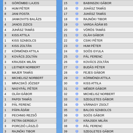
3
GÖRÖMBEI LAJOS
15
BABINSZKI GÁBOR
3
HUM PÉTER
16
JUHÁSZ TAMÁS
8
JANI POSTA
17
JUHÁSZ TAMÁS
1
JANKOVITS BALÁZS
18
RAJNÓKI TIBOR
4
JANOS ZIZICS
19
VARGA ÁDÁM 85
4
JUHÁSZ TAMÁS
20
VÖRÖS TAMÁS
3
KISS ATTILA
21
OLÁH GÁBOR
1
KISS SZABOLCS
22
CSIKI PÉTER
3
KISS ZOLTÁN
23
HUM PÉTER
2
KÖRMÖNDI ATTILA
24
SOÓS GYULA
3
KOVÁCS ZOLTÁN
25
PÁL FERENC
3
KRAJSEK MILÁN
26
KOVÁCS ZOLTÁN
1
LEITNER NORBERT
27
BUDÁS PÉTER
3
MAJER TAMÁS
28
FEJES GÁBOR
1
MICHELISZ NORBERT
29
KÖRMÖNDI ATTILA
1
MRACSKÓ JÓZSEF
30
KISS ATTILA
1
NAGYPÁL PÉTER
31
WÉBER GÁBOR
4
OLÁH GÁBOR
32
MICHELISZ NORBERT
1
PAPDI TAMÁS
33
SZEGLETES GÁBOR
3
PÁL FERENC
34
VÁRNAGY ZSOLT
1
PÁPA ÁDÁM
35
BALOG SZABOLCS
2
PECHNIG REZSŐ
36
SOÓS GÁBOR
2
PETRA GERGELY
37
KRAJSEK MILÁN
3
PORCZIÓ LÁSZLÓ
38
PÁL FERENC
3
RAJNÓKI TIBOR
39
SZEGLETES GÁBOR