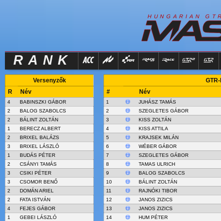
R
I
H
U
N
G
A
A
N
G
T
RANK
Versenyzők
GTR-M
R
Név
#
Név
4
BABINSZKI GÁBOR
1
JUHÁSZ TAMÁS
2
BALOG SZABOLCS
2
SZEGLETES GÁBOR
2
BÁLINT ZOLTÁN
3
KISS ZOLTÁN
1
BERECZ ALBERT
4
KISS ATTILA
2
BRIXEL BALÁZS
5
KRAJSEK MILÁN
3
BRIXEL LÁSZLÓ
6
WÉBER GÁBOR
1
BUDÁS PÉTER
7
SZEGLETES GÁBOR
2
CSÁNYI TAMÁS
8
TAMAS ULRICH
3
CSIKI PÉTER
9
BALOG SZABOLCS
3
CSOMOR BENŐ
10
BÁLINT ZOLTÁN
2
DOMÁN ARIEL
11
RAJNÓKI TIBOR
2
FATA ISTVÁN
12
JANOS ZIZICS
4
FEJES GÁBOR
13
JANOS ZIZICS
1
GEBEI LÁSZLÓ
14
HUM PÉTER