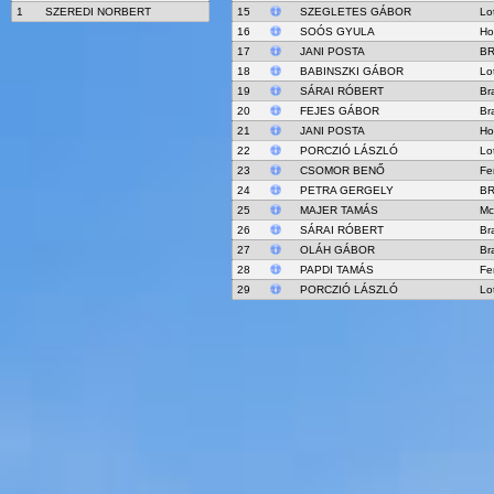
1
SZEREDI NORBERT
15
SZEGLETES GÁBOR
Lo
16
SOÓS GYULA
Ho
17
JANI POSTA
BR
18
BABINSZKI GÁBOR
Lo
19
SÁRAI RÓBERT
Br
20
FEJES GÁBOR
Br
21
JANI POSTA
Ho
22
PORCZIÓ LÁSZLÓ
Lo
23
CSOMOR BENŐ
Fe
24
PETRA GERGELY
BR
25
MAJER TAMÁS
Mc
26
SÁRAI RÓBERT
Br
27
OLÁH GÁBOR
Br
28
PAPDI TAMÁS
Fe
29
PORCZIÓ LÁSZLÓ
Lo