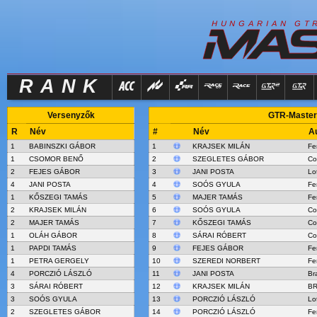
R
I
H
U
N
G
A
A
N
G
T
RANK
Versenyzők
GTR-Masters
R
Név
#
Név
A
1
BABINSZKI GÁBOR
1
KRAJSEK MILÁN
Fe
1
CSOMOR BENŐ
2
SZEGLETES GÁBOR
Co
2
FEJES GÁBOR
3
JANI POSTA
Lo
4
JANI POSTA
4
SOÓS GYULA
Fe
1
KŐSZEGI TAMÁS
5
MAJER TAMÁS
Fe
2
KRAJSEK MILÁN
6
SOÓS GYULA
Co
2
MAJER TAMÁS
7
KŐSZEGI TAMÁS
Co
1
OLÁH GÁBOR
8
SÁRAI RÓBERT
Co
1
PAPDI TAMÁS
9
FEJES GÁBOR
Fe
1
PETRA GERGELY
10
SZEREDI NORBERT
Fe
4
PORCZIÓ LÁSZLÓ
11
JANI POSTA
Br
3
SÁRAI RÓBERT
12
KRAJSEK MILÁN
BR
3
SOÓS GYULA
13
PORCZIÓ LÁSZLÓ
Lo
2
SZEGLETES GÁBOR
14
PORCZIÓ LÁSZLÓ
Fe