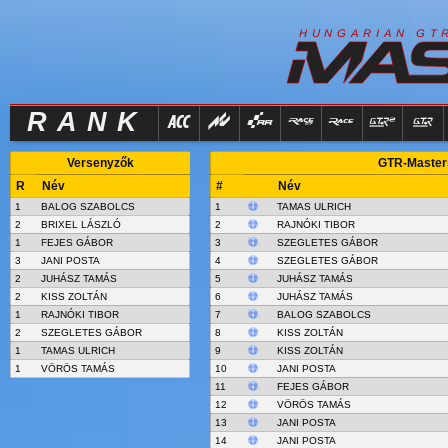
R
I
H
U
N
G
A
A
N
G
T
RANK
Versenyzők
GTR-Masters 
R
Név
#
Név
1
BALOG SZABOLCS
1
TAMAS ULRICH
2
BRIXEL LÁSZLÓ
2
RAJNÓKI TIBOR
1
FEJES GÁBOR
3
SZEGLETES GÁBOR
3
JANI POSTA
4
SZEGLETES GÁBOR
2
JUHÁSZ TAMÁS
5
JUHÁSZ TAMÁS
2
KISS ZOLTÁN
6
JUHÁSZ TAMÁS
1
RAJNÓKI TIBOR
7
BALOG SZABOLCS
2
SZEGLETES GÁBOR
8
KISS ZOLTÁN
1
TAMAS ULRICH
9
KISS ZOLTÁN
1
VÖRÖS TAMÁS
10
JANI POSTA
11
FEJES GÁBOR
12
VÖRÖS TAMÁS
13
JANI POSTA
14
JANI POSTA