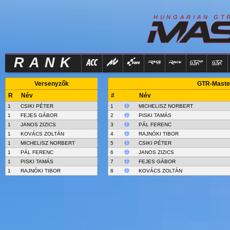
R
I
H
U
N
G
A
A
N
G
T
RANK
Versenyzők
GTR-Master
R
Név
#
Név
1
CSIKI PÉTER
1
MICHELISZ NORBERT
1
FEJES GÁBOR
2
PISKI TAMÁS
1
JANOS ZIZICS
3
PÁL FERENC
1
KOVÁCS ZOLTÁN
4
RAJNÓKI TIBOR
1
MICHELISZ NORBERT
5
CSIKI PÉTER
1
PÁL FERENC
6
JANOS ZIZICS
1
PISKI TAMÁS
7
FEJES GÁBOR
1
RAJNÓKI TIBOR
8
KOVÁCS ZOLTÁN