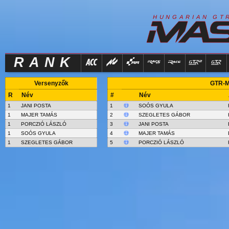
R
I
H
U
N
G
A
A
N
G
T
RANK
Versenyzők
GTR-Ma
R
Név
#
Név
1
JANI POSTA
1
SOÓS GYULA
1
MAJER TAMÁS
2
SZEGLETES GÁBOR
1
PORCZIÓ LÁSZLÓ
3
JANI POSTA
1
SOÓS GYULA
4
MAJER TAMÁS
1
SZEGLETES GÁBOR
5
PORCZIÓ LÁSZLÓ