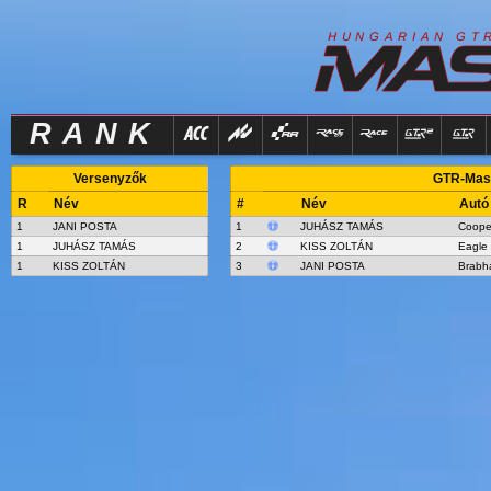
R
I
H
U
N
G
A
A
N
G
T
RANK
Versenyzők
GTR-Mast
R
Név
#
Név
Autó
1
JANI POSTA
1
JUHÁSZ TAMÁS
Coope
1
JUHÁSZ TAMÁS
2
KISS ZOLTÁN
Eagle
1
KISS ZOLTÁN
3
JANI POSTA
Brabh