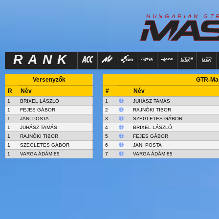
R
I
H
U
N
G
A
A
N
G
T
RANK
Versenyzők
GTR-Mas
R
Név
#
Név
1
BRIXEL LÁSZLÓ
1
JUHÁSZ TAMÁS
1
FEJES GÁBOR
2
RAJNÓKI TIBOR
1
JANI POSTA
3
SZEGLETES GÁBOR
1
JUHÁSZ TAMÁS
4
BRIXEL LÁSZLÓ
1
RAJNÓKI TIBOR
5
FEJES GÁBOR
1
SZEGLETES GÁBOR
6
JANI POSTA
1
VARGA ÁDÁM 85
7
VARGA ÁDÁM 85