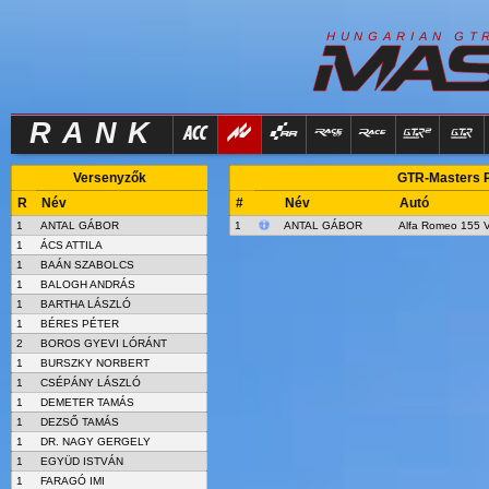
R
I
H
U
N
G
A
A
N
G
T
RANK
Versenyzők
GTR-Masters Ra
R
Név
#
Név
Autó
1
ANTAL GÁBOR
1
ANTAL GÁBOR
Alfa Romeo 155 
1
ÁCS ATTILA
1
BAÁN SZABOLCS
1
BALOGH ANDRÁS
1
BARTHA LÁSZLÓ
1
BÉRES PÉTER
2
BOROS GYEVI LÓRÁNT
1
BURSZKY NORBERT
1
CSÉPÁNY LÁSZLÓ
1
DEMETER TAMÁS
1
DEZSŐ TAMÁS
1
DR. NAGY GERGELY
1
EGYÜD ISTVÁN
1
FARAGÓ IMI