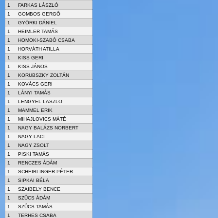
1
FARKAS LÁSZLÓ
1
GOMBOS GERGŐ
1
GYÖRKI DÁNIEL
1
HEIMLER TAMÁS
1
HOMOKI-SZABÓ CSABA
1
HORVÁTH ATILLA
1
KISS GERI
1
KISS JÁNOS
1
KORUBSZKY ZOLTÁN
1
KOVÁCS GERI
1
LÁNYI TAMÁS
1
LENGYEL LASZLO
1
MAMMEL ERIK
1
MIHAJLOVICS MÁTÉ
1
NAGY BALÁZS NORBERT
1
NAGY LACI
1
NAGY ZSOLT
1
PISKI TAMÁS
1
RENCZES ÁDÁM
1
SCHEIBLINGER PÉTER
1
SIPKAI BÉLA
1
SZAIBELY BENCE
1
SZŰCS ÁDÁM
1
SZŰCS TAMÁS
1
TERHES CSABA