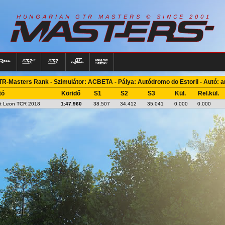
R
I
A
S
T
E
R
S
©
S
I
N
C
E
2
1
H
U
N
G
A
A
N
G
T
R
M
0
0
R-Masters Rank - Szimulátor: ACBETA - Pálya: Autódromo do Estoril - Autó: 
tó
Köridő
S1
S2
S3
Kül.
Rel.kül.
t Leon TCR 2018
1:47.960
38.507
34.412
35.041
0.000
0.000