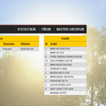
STATISZTIKÁK
FÓRUM
MASTERS ARCHÍVUM
any
Autók
Session
Dátum
R
Autó
Practice
2020-05-19
7
BMW M3 E30 DTM
1
BMW Z4 GT3
6
FORD SIERRA RS500 DTM 90
13
ALFA ROMEO 155 V6
1
BMW M235I RACING
1
FERRARI F2004
1
MAZDA MX-5 CUP
8
MERCEDES 190 EVO2
1
PORSCHE 917 K
1
LOTUS EVORA GTC
5
SEAT LEON TCR 2018
MINDEN AUTÓ