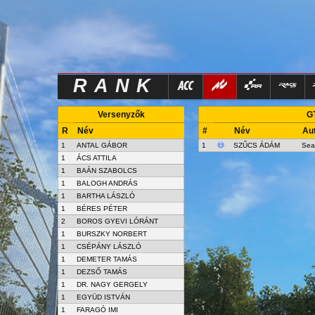
RANK
Versenyzők
GT
R
Név
#
Név
Au
1
ANTAL GÁBOR
1
SZŰCS ÁDÁM
Sea
1
ÁCS ATTILA
1
BAÁN SZABOLCS
1
BALOGH ANDRÁS
1
BARTHA LÁSZLÓ
1
BÉRES PÉTER
2
BOROS GYEVI LÓRÁNT
1
BURSZKY NORBERT
1
CSÉPÁNY LÁSZLÓ
1
DEMETER TAMÁS
1
DEZSŐ TAMÁS
1
DR. NAGY GERGELY
1
EGYÜD ISTVÁN
1
FARAGÓ IMI