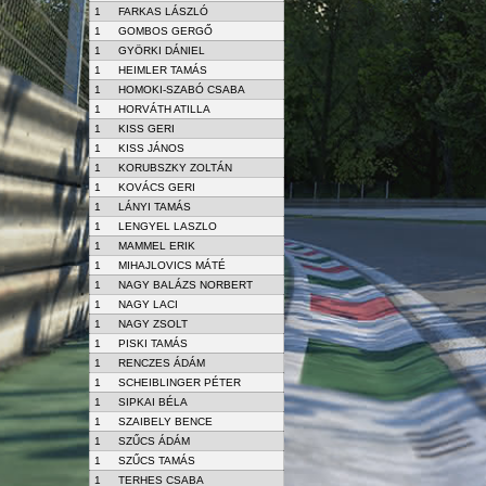
1
FARKAS LÁSZLÓ
1
GOMBOS GERGŐ
1
GYÖRKI DÁNIEL
1
HEIMLER TAMÁS
1
HOMOKI-SZABÓ CSABA
1
HORVÁTH ATILLA
1
KISS GERI
1
KISS JÁNOS
1
KORUBSZKY ZOLTÁN
1
KOVÁCS GERI
1
LÁNYI TAMÁS
1
LENGYEL LASZLO
1
MAMMEL ERIK
1
MIHAJLOVICS MÁTÉ
1
NAGY BALÁZS NORBERT
1
NAGY LACI
1
NAGY ZSOLT
1
PISKI TAMÁS
1
RENCZES ÁDÁM
1
SCHEIBLINGER PÉTER
1
SIPKAI BÉLA
1
SZAIBELY BENCE
1
SZŰCS ÁDÁM
1
SZŰCS TAMÁS
1
TERHES CSABA