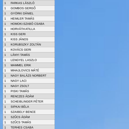
1
FARKAS LÁSZLÓ
1
GOMBOS GERGŐ
1
GYÖRKI DÁNIEL
1
HEIMLER TAMÁS
1
HOMOKI-SZABÓ CSABA
1
HORVÁTH ATILLA
1
KISS GERI
1
KISS JÁNOS
1
KORUBSZKY ZOLTÁN
1
KOVÁCS GERI
1
LÁNYI TAMÁS
1
LENGYEL LASZLO
1
MAMMEL ERIK
1
MIHAJLOVICS MÁTÉ
1
NAGY BALÁZS NORBERT
1
NAGY LACI
1
NAGY ZSOLT
1
PISKI TAMÁS
1
RENCZES ÁDÁM
1
SCHEIBLINGER PÉTER
1
SIPKAI BÉLA
1
SZAIBELY BENCE
1
SZŰCS ÁDÁM
1
SZŰCS TAMÁS
1
TERHES CSABA