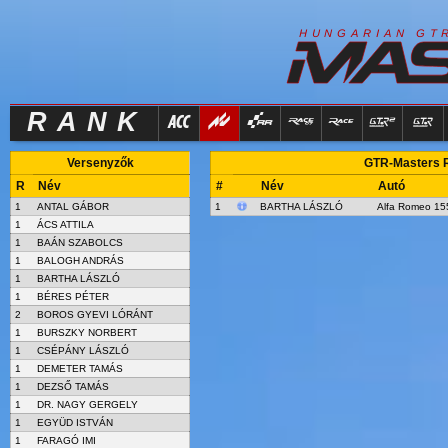
R
I
H
U
N
G
A
A
N
G
T
RANK
Versenyzők
GTR-Masters Ra
R
Név
#
Név
Autó
1
ANTAL GÁBOR
1
BARTHA LÁSZLÓ
Alfa Romeo 15
1
ÁCS ATTILA
1
BAÁN SZABOLCS
1
BALOGH ANDRÁS
1
BARTHA LÁSZLÓ
1
BÉRES PÉTER
2
BOROS GYEVI LÓRÁNT
1
BURSZKY NORBERT
1
CSÉPÁNY LÁSZLÓ
1
DEMETER TAMÁS
1
DEZSŐ TAMÁS
1
DR. NAGY GERGELY
1
EGYÜD ISTVÁN
1
FARAGÓ IMI