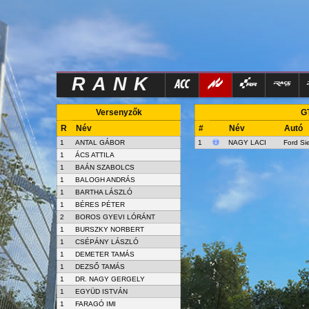
RANK
Versenyzők
GT
R
Név
#
Név
Autó
1
ANTAL GÁBOR
1
NAGY LACI
Ford Si
1
ÁCS ATTILA
1
BAÁN SZABOLCS
1
BALOGH ANDRÁS
1
BARTHA LÁSZLÓ
1
BÉRES PÉTER
2
BOROS GYEVI LÓRÁNT
1
BURSZKY NORBERT
1
CSÉPÁNY LÁSZLÓ
1
DEMETER TAMÁS
1
DEZSŐ TAMÁS
1
DR. NAGY GERGELY
1
EGYÜD ISTVÁN
1
FARAGÓ IMI