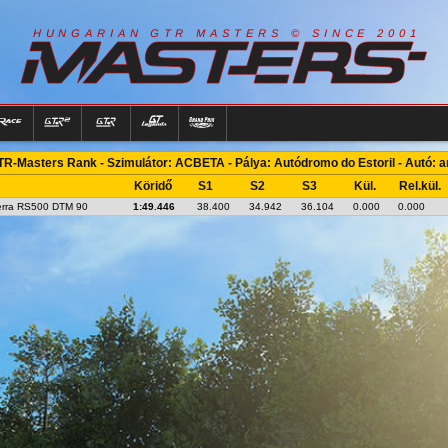
R
I
A
S
T
E
R
S
©
S
I
N
C
E
2
1
H
U
N
G
A
A
N
G
T
R
M
0
0
R-Masters Rank - Szimulátor: ACBETA - Pálya: Autódromo do Estoril - Autó: 
Köridő
S1
S2
S3
Kül.
Rel.kül.
erra RS500 DTM 90
1:49.446
38.400
34.942
36.104
0.000
0.000