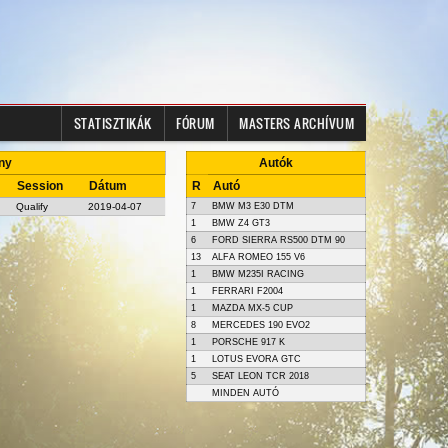
STATISZTIKÁK
FÓRUM
MASTERS ARCHÍVUM
any
Autók
Session
Dátum
R
Autó
Qualify
2019-04-07
7
BMW M3 E30 DTM
1
BMW Z4 GT3
6
FORD SIERRA RS500 DTM 90
13
ALFA ROMEO 155 V6
1
BMW M235I RACING
1
FERRARI F2004
1
MAZDA MX-5 CUP
8
MERCEDES 190 EVO2
1
PORSCHE 917 K
1
LOTUS EVORA GTC
5
SEAT LEON TCR 2018
MINDEN AUTÓ