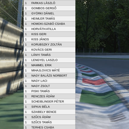
1
FARKAS LÁSZLÓ
1
GOMBOS GERGŐ
1
GYÖRKI DÁNIEL
1
HEIMLER TAMÁS
1
HOMOKI-SZABÓ CSABA
1
HORVÁTH ATILLA
1
KISS GERI
1
KISS JÁNOS
1
KORUBSZKY ZOLTÁN
1
KOVÁCS GERI
1
LÁNYI TAMÁS
1
LENGYEL LASZLO
1
MAMMEL ERIK
1
MIHAJLOVICS MÁTÉ
1
NAGY BALÁZS NORBERT
1
NAGY LACI
1
NAGY ZSOLT
1
PISKI TAMÁS
1
RENCZES ÁDÁM
1
SCHEIBLINGER PÉTER
1
SIPKAI BÉLA
1
SZAIBELY BENCE
1
SZŰCS ÁDÁM
1
SZŰCS TAMÁS
1
TERHES CSABA